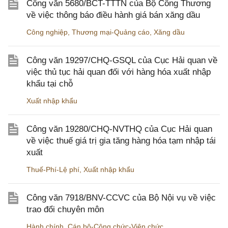
Công văn 5680/BCT-TTTN của Bộ Công Thương
về việc thông báo điều hành giá bán xăng dầu
Công nghiệp
,
Thương mại-Quảng cáo
,
Xăng dầu
Công văn 19297/CHQ-GSQL của Cục Hải quan về
việc thủ tục hải quan đối với hàng hóa xuất nhập
khẩu tại chỗ
Xuất nhập khẩu
Công văn 19280/CHQ-NVTHQ của Cục Hải quan
về việc thuế giá trị gia tăng hàng hóa tạm nhập tái
xuất
Thuế-Phí-Lệ phí
,
Xuất nhập khẩu
Công văn 7918/BNV-CCVC của Bộ Nội vụ về việc
trao đổi chuyên môn
Hành chính
,
Cán bộ-Công chức-Viên chức