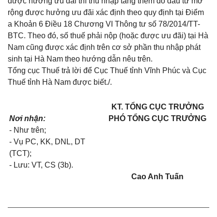
được hưởng ưu đãi thì thu nhập tăng thêm do đầu tư mở
rộng được hưởng ưu đãi xác định theo quy định tại
Điểm
a Khoản 6 Điều 18 Chương VI Thông tư số 78/2014/TT-
BTC
. Theo đó, số thuế phải nộp (hoặc được ưu đãi) tại Hà
Nam cũng được xác định trên cơ sở phần thu nhập phát
sinh tại Hà Nam theo hướng dẫn nêu
tr
ên.
Tổng cục Thuế trả lời để Cục Thuế tỉnh Vĩnh Phúc và Cục
Thuế tỉnh Hà Nam được biết./.
KT. TỔNG
CỤC
TRƯỞNG
Nơi nhận:
PHÓ TỔNG CỤC TRƯỞNG
-
Như trên;
-
Vụ PC, KK
, DNL, DT
(
TCT
)
;
-
Lưu: VT,
CS
(
3
b).
Cao Anh Tuấn