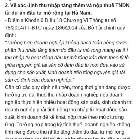
2. V
ề xác định thu nhập tăng thêm và nộp thuế TNDN
từ dự án đầu tư mở rộng tại Hà Nam:
-
Điểm a Khoản 6 Điều 18 Chương VI Thông tư số
78/2014/TT-BTC
ngày 18/6/2014 của Bộ Tài chính quy
định:
“Trường hợp doanh nghiệp không hạch toán riêng được
phần thu nhập tăng thêm do đầu tư mở rộng mang lại thì
thu nhập từ hoạt động đầu tư mở rộng xác định theo tỷ
l
ệ
giữa nguyên giá tài sản c
ố
định đầu tư mới đưa vào sử
dụng cho sản xuất, k
i
nh doanh trên tổng nguyên giá tài
sản cố định của doanh nghiệp.”
Căn cứ các quy định nêu trên, trong thời gian đang được
hưởng ưu đãi thuế thu nhập doanh nghiệp nếu doanh
nghiệp thực hiện nhiều hoạt động sản xuất, kinh doanh thì
doanh nghiệp phải tính riêng thu nhập từ hoạt động sản
xuất, kinh doanh để kê khai, nộp thuế theo mức tương
ứng. Trường h
ợ
p
tr
ong kỳ tính thuế, doanh nghiệp không
tính riêng được thu nhập tăng thêm do đầu tư mở rộng