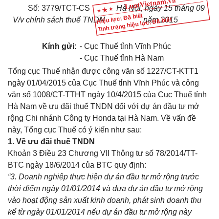
Số:
3779
/TCT-
CS
Hà Nội
, ngày
15
tháng
09
Hiệu lực: Đã biết
V/
v chính sách thuế TNDN
năm
2015
Tình trạng hiệu lực: Đã biết
Kính gửi:
- Cục Thuế tỉnh Vĩnh Phúc
-
Cục Thuế tỉnh Hà Nam
Tổng cục Thuế nhận được công văn số 1227/CT-KTT1
ngày 01/04/2015 của Cục Thuế tỉnh Vĩnh Phúc và công
văn số 1008/CT-TTHT ngày 10/4/2015 của Cục Thuế tỉnh
Hà Nam về ưu đãi thuế TNDN đối với dự án đầu tư mở
rộng Chi nhánh Công ty Honda tại Hà Nam.
V
ề vấn đề
này, Tổng cục Thuế có ý kiến như sau:
1. V
ề ưu đãi thuế TNDN
Khoản 3 Điều 23 Chương VII Thông tư số 78/2014/TT-
BTC
ngày 18/6/2014 của BTC quy định:
“3. Doanh nghiệp thực hiện dự án đầu tư mở rộng trước
thời điểm ngày 01/01/2014 và đưa dự án đầu tư mở rộng
vào hoạt động sản xuất kinh doanh, phát sinh doanh thu
kể từ ngày 01/01/2014 nếu dự án đầu tư mở rộng này