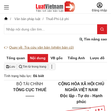
Đăng nhập
Văn bản pháp luật
Thuế-Phí-Lệ phí
Tìm nâng cao
👉
Quay về: Tra cứu văn bản (phiên bản cũ)
Tổng quan
Nội dung
VB gốc
Tiếng Anh
Lược đồ
Lưu
Tìm từ trong trang
Tình trạng hiệu lực:
Đã biết
B
Ộ
TÀI CHÍNH
CỘNG HÒA XÃ HỘI CHỦ
T
Ổ
NG CỤC THUẾ
NGHĨA VIỆT NAM
-------
Độc lập - Tự do - Hạnh
phúc
---------------