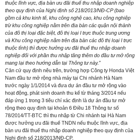
thuộc lĩnh vực, địa bàn ưu đãi thuế thu nhập doanh nghiệp
theo quy định của Nghị định số 218/2013/NĐ-CP (bao
gồm cả khu kinh tế, khu công nghệ cao, khu công nghiệp
trừ khu công nghiệp nằm trên địa bàn các quận nội thành
của đ
ô
thị loại đặc biệt, đô thị loại I trực thuộc trung ương
và Khu công nghiệp nằm trên địa bàn các đô thị loại I trực
thuộc tỉnh) thì được hưởng ưu đãi thuế thu nhập doanh
nghiệp đ
ố
i với phần thu nhập tăng thêm do đầu tư mở rộng
mang lại theo hướng dẫn tại Thông tư
này.”
Căn cứ quy định nêu trên, trường h
ợ
p Công ty Honda Việt
Nam đầu tư mở rộng nhà máy tại Chi nhánh Hà Nam
trước ngày 1/1/2014 và đưa dự án đầu tư mở rộng vào
hoạt động, phát sinh doanh thu kể từ tháng 3/2014 nếu
đáp ứng 1 trong 3 tiêu chí xác định là dự án đầu tư mở
rộng theo quy định tại
khoản 6 Điều 18 Thông tư số
78/2014/TT-BTC
thì thu nhập từ Chi nhánh tại Hà Nam
được hưởng ưu đãi thuế TNDN nếu thuộc lĩnh vực, địa
bàn ưu đãi thuế thu nhập doanh nghiệp theo quy định của
Nghị định số 218/2013/NĐ-CP.