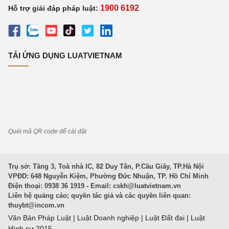
1900 6192
Hỗ trợ giải đáp pháp luật:
TẢI ỨNG DỤNG LUATVIETNAM
Quét mã QR code để cài đặt
Trụ sở: Tầng 3, Toà nhà IC, 82 Duy Tân, P.Cầu Giấy, TP.Hà Nội
VPĐD: 648 Nguyễn Kiệm, Phường Đức Nhuận, TP. Hồ Chí Minh
Điện thoại: 0938 36 1919 - Email:
cskh@luatvietnam.vn
Liên hệ quảng cáo; quyền tác giả và các quyền liên quan:
thuybt@incom.vn
Văn Bản Pháp Luật
|
Luật Doanh nghiệp
|
Luật Đất đai
|
Luật
Hình sự 2015