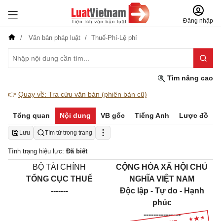
Đăng nhập
Văn bản pháp luật
Thuế-Phí-Lệ phí
Tìm nâng cao
👉
Quay về: Tra cứu văn bản (phiên bản cũ)
Tổng quan
Nội dung
VB gốc
Tiếng Anh
Lược đồ
Lưu
Tìm từ trong trang
Tình trạng hiệu lực:
Đã biết
BỘ TÀI CHÍNH
CỘNG HÒA XÃ HỘI CHỦ
TỔNG CỤC THUẾ
NGHĨA VIỆT NAM
-------
Độc lập - Tự do - Hạnh
phúc
---------------