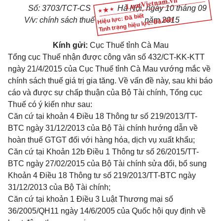
Số: 3703/TCT-CS
Hà Nội, ngày 10 tháng 09
Hiệu lực: Đã biết
V/v: chính sách thuế
năm 2015
Tình trạng hiệu lực: Đã biết
Kính gửi:
Cục Thuế tỉnh Cà Mau
Tổng cục Thuế nhận được công văn số 432/CT-KK-KTT
ngày 21/4/2015 của Cục Thuế tỉnh Cà Mau vướng mắc về
chính sách thuế giá trị gia tăng. Về vấn đề này, sau khi báo
cáo và được sự chấp thuận của Bộ Tài chính, Tổng cục
Thuế có ý kiến như sau:
Căn cứ tại
khoản 4 Điều 18 Thông tư số 219/2013/TT-
BTC
ngày 31/12/2013 của Bộ Tài chính hướng dẫn về
hoàn thuế GTGT đối với hàng hóa, dịch vụ xuất khẩu;
Căn cứ tại
Khoản 12b Điều 1 Thông tư số 26/2015/TT-
BTC
ngày 27/02/2015 của Bộ Tài chính sửa đổi, bổ sung
Khoản 4 Điều 18 Thông tư số 219/2013/TT-BTC
ngày
31/12/2013 của Bộ Tài chính;
Căn cứ tại
khoản 1 Điều 3 Luật Thương mại số
36/2005/QH11
ngày 14/6/2005 của Quốc hội quy định về