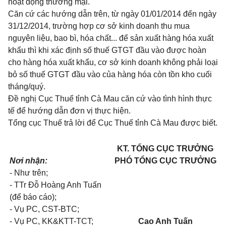
hoạt động thương mại.
Căn cứ các hướng dẫn trên, từ ngày 01/01/2014 đến ngày
31/12/2014, trường hợp cơ sở kinh doanh thu mua
nguyên liệu, bao bì, hóa chất... để sản xuất hàng hóa xuất
khẩu thì khi xác định số thuế GTGT đầu vào được hoàn
cho hàng hóa xuất khẩu, cơ sở kinh doanh không phải loại
bỏ số thuế GTGT đầu vào của hàng hóa còn tồn kho cuối
tháng/quý.
Đề nghị Cục Thuế tỉnh Cà Mau căn cứ vào tình hình thực
tế để hướng dẫn đơn vị thực hiện.
Tổng cục Thuế trả lời để Cục Thuế tỉnh Cà Mau được biết.
KT. TỔNG CỤC TRƯỞNG
Nơi nhận:
PHÓ TỔNG CỤC TRƯỞNG
- Như trên;
- TTr Đỗ Hoàng Anh Tuấn
(để báo cáo);
- Vụ PC, CST-BTC;
-
Vụ PC, KK&KTT-TCT;
Cao Anh Tuấn