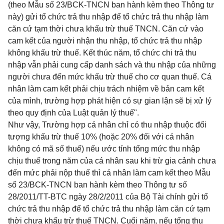
(theo Mẫu số 23/BCK-TNCN ban hành kèm theo Thông tư
này) gửi tổ chức trả thu nhập để tổ chức trả thu nhập làm
căn cứ tạm thời chưa khấu trừ thuế TNCN. Căn cứ vào
cam kết của người nhận thu nhập, tổ chức trả thu nhập
không khấu trừ thuế. Kết thúc năm, tổ chức chi trả thu
nhập vẫn phải cung cấp danh sách và thu nhập của những
người chưa đến mức khấu trừ thuế cho cơ quan thuế. Cá
nhân làm cam kết phải chịu trách nhiệm về bản cam kết
của mình, trường hợp phát hiện có sự gian lận sẽ bị xử lý
theo quy định của Luật quản lý thuế".
Như vậy, Trường hợp cá nhân chỉ có thu nhập thuộc đối
tượng khấu trừ thuế 10% (hoặc 20% đối với cá nhân
không có mã số thuế) nếu ước tính tổng mức thu nhập
chịu thuế trong năm của cá nhân sau khi trừ gia cảnh chưa
đến mức phải nộp thuế thì cá nhân làm cam kết theo Mẫu
số 23/BCK-TNCN ban hành kèm theo Thông tư số
28/2011/TT-BTC ngày 28/2/2011 của Bộ Tài chính gửi tổ
chức trả thu nhập để tổ chức trả thu nhập làm căn cứ tạm
thời chưa khấu trừ thuế TNCN. Cuối năm, nếu tổng thu