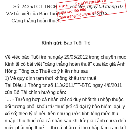
Số: 2435/TCT-TNCN
Hà Nội, ngày 09 tháng 07
Hiệu lực: Đã biết
Tình trạng hiệu lực: Đã biết
V/v bài viết của Báo Tuổi trẻ
năm 2012
"Căng thẳng hoàn thuế".
Kính gửi:
Báo Tuổi Trẻ
Về việc báo Tuổi trẻ ra ngày 29/05/2012 trong chuyên mục
Kinh tế có bài viết "căng thẳng hoàn thuế" của tác giả Ánh
Hồng; Tổng cục Thuế có ý kiến như sau:
1) Về quy định tạm thời không khấu trừ thuế.
Tại
Điều 1 Thông tư số 113/2011/TT-BTC
ngày 4/8/2011
của Bộ Tài chính hướng dẫn:
"… - Trường hợp cá nhân chỉ có duy nhất thu nhập thuộc
đối tượng phải khấu trừ thuế (kể cả đại lý bảo hiểm, đại lý
xổ số) theo tỷ lệ nêu trên nhưng ước tính tổng mức thu
nhập chịu thuế của cá nhân sau khi trừ gia cảnh chưa đến
mức phải nộp thuế … thì cá nhân có thu nhập làm cam kết