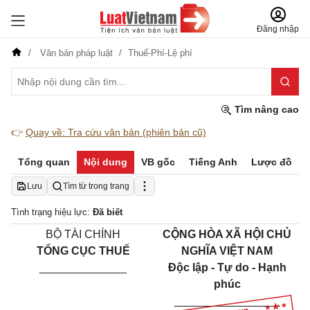
Đăng nhập
Văn bản pháp luật
Thuế-Phí-Lệ phí
Tìm nâng cao
👉
Quay về: Tra cứu văn bản (phiên bản cũ)
Tổng quan
Nội dung
VB gốc
Tiếng Anh
Lược đồ
Lưu
Tìm từ trong trang
Tình trạng hiệu lực:
Đã biết
BỘ TÀI CHÍNH
CỘNG HÒA XÃ HỘI CHỦ
TỔNG CỤC THUẾ
NGHĨA VIỆT NAM
______________
Độc lập - Tự do - Hạnh
phúc
_________________