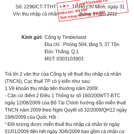
Số: 2296/CT-TTHT
TP.Hồ Chí Minh, ngày 31
Hiệu lực: Đã biết
Tình trạng hiệu lực: Đã biết
V/v: thu nhập cá nhân
tháng 3 năm 2011
Kính gửi:
Công ty Timberland
Địa chỉ : Phòng 504, tầng 5, 37 Tôn
Đức Thắng, Q.1
MST: 0303103903
Trả lời 2 văn thư của Công ty về thuế thu nhập cá nhân
(TNCN), Cục thuế TP có ý kiến như sau:
1.Về khoản thu nhập tiền thưởng năm 2009:
- Căn cứ điểm 2 Điều 1 Thông tư số 160/2009/TT-BTC
ngày 12/08/2009 của Bộ Tài Chính hướng dẫn miễn thuế
TNCN năm 2009 theo Nghị Quyết số 32/2009/QH12 ngày
19/6/2009 của Quốc Hội :
“ Đối tượng được miễn thuế thu nhập cá nhân từ ngày
01/01/2009 đến hết ngày 30/6/2009 bao gồm cá nhân cư