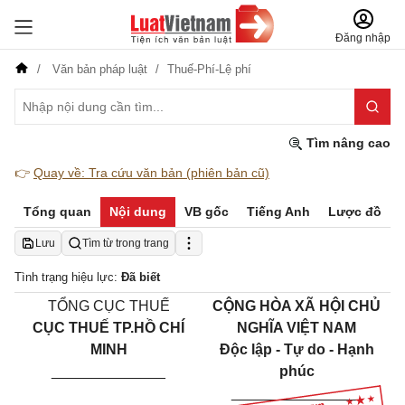
Đăng nhập
Văn bản pháp luật
Thuế-Phí-Lệ phí
Tìm nâng cao
👉
Quay về: Tra cứu văn bản (phiên bản cũ)
Tổng quan
Nội dung
VB gốc
Tiếng Anh
Lược đồ
Lưu
Tìm từ trong trang
Tình trạng hiệu lực:
Đã biết
TỔNG CỤC THUẾ
CỘNG HÒA XÃ HỘI CHỦ
CỤC THUẾ TP.HỒ CHÍ
NGHĨA VIỆT NAM
MINH
Độc lập - Tự do - Hạnh
______________
phúc
________________