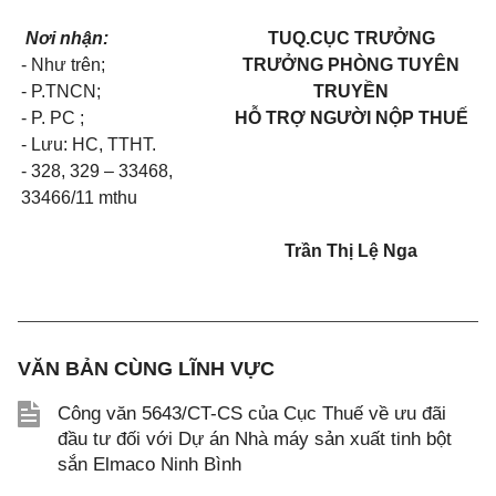
Nơi nhận:
TUQ.CỤC TRƯỞNG
- Như trên;
TRƯỞNG PHÒNG TUYÊN
- P.TNCN;
TRUYỀN
- P. PC ;
HỖ TRỢ NGƯỜI NỘP THUẾ
- Lưu: HC, TTHT.
- 328, 329 – 33468,
33466/11 mthu
Trần Thị Lệ Nga
VĂN BẢN CÙNG LĨNH VỰC
Công văn 5643/CT-CS của Cục Thuế về ưu đãi
đầu tư đối với Dự án Nhà máy sản xuất tinh bột
sắn Elmaco Ninh Bình