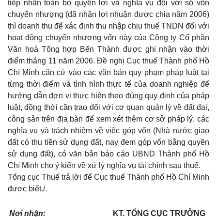
tiếp nhận toàn bộ quyền lợi và nghĩa vụ đối với số vốn
chuyển nhượng (đã nhận lợi nhuận được chia năm 2006)
thì doanh thu để xác định thu nhập chịu thuế TNDN đối với
hoạt động chuyển nhượng vốn này của Công ty Cổ phần
Văn hoá Tổng hợp Bến Thành được ghi nhận vào thời
điểm tháng 11 năm 2006. Đề nghị Cục thuế Thành phố Hồ
Chí Minh căn cứ vào các văn bản quy phạm pháp luật tại
từng thời điểm và tình hình thực tế của doanh nghiệp để
hướng dẫn đơn vị thực hiện theo đúng quy định của pháp
luật, đồng thời cần trao đổi với cơ quan quản lý về đất đai,
công sản trên địa bàn để xem xét thêm cơ sở pháp lý, các
nghĩa vụ và trách nhiệm về việc góp vốn (Nhà nước giao
đất có thu tiền sử dụng đất, nay đem góp vốn bằng quyền
sử dụng đất), có văn bản báo cáo UBND Thành phố Hồ
Chí Minh cho ý kiến về xử lý nghĩa vụ tài chính sau thuế.
Tổng cục Thuế trả lời để Cục thuế Thành phố Hồ Chí Minh
được biết./.
Nơi nhận:
KT. TỔNG CỤC TRƯỞNG