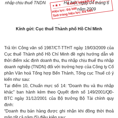
nhập chịu thuế TNDN
Hà Nội, ngày 04 tháng 6
Hiệu lực: Đã biết
năm 2009
Tình trạng hiệu lực: Đã biết
Kính gửi: Cục thuế Thành phố Hồ Chí Minh
Trả lời Công văn số 1987/CT-TTHT ngày 19/03/2009 của
Cục thuế Thành phố Hồ Chí Minh đề nghị hướng dẫn về
thời điểm xác định doanh thu, thu nhập chịu thuế thu nhập
doanh nghiệp (TNDN) đối với trường hợp của Công ty Cổ
phần Văn hoá Tổng hợp Bến Thành, Tổng cục Thuế có ý
kiến như sau:
Tại điểm 10, Chuẩn mực số 14: “Doanh thu và thu nhập
khác” ban hành kèm theo Quyết định số 149/2001/QĐ-
BTC ngày 31/12/2001 của Bộ trưởng Bộ Tài chính quy
định:
“Doanh thu bán hàng được ghi nhận khi đồng thời thoả
mãn tất cả năm (5) điều kiện sau: