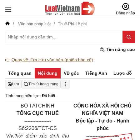
Đăng nhập
Văn bản pháp luật
Thuế-Phí-Lệ phí
Tìm nâng cao
👉
Quay về: Tra cứu văn bản (phiên bản cũ)
Tổng quan
Nội dung
VB gốc
Tiếng Anh
Lược đồ
Lưu
Tìm từ trong trang
Tình trạng hiệu lực:
Đã biết
BỘ TÀI CHÍNH
CỘNG HÒA XÃ HỘI CHỦ
TỔNG CỤC THUẾ
NGHĨA VIỆT NAM
-----------------
Độc lập - Tự do - Hạnh
Số:
2206/TCT-CS
phúc
V/v:
thời điểm xác định thu
---------------------