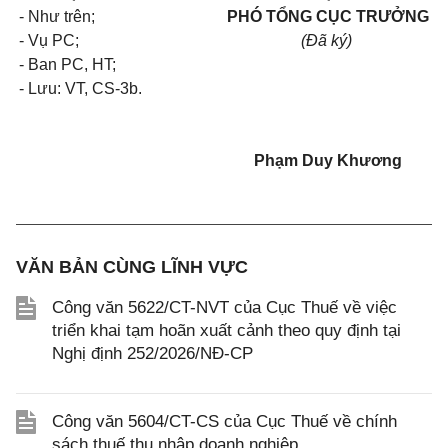
- Như trên;
PHÓ TỔNG CỤC TRƯỞNG
- Vụ PC;
(Đã ký)
- Ban PC, HT;
- Lưu: VT, CS-3b.
Phạm Duy Khương
VĂN BẢN CÙNG LĨNH VỰC
Công văn 5622/CT-NVT của Cục Thuế về việc
triển khai tạm hoãn xuất cảnh theo quy định tại
Nghị định 252/2026/NĐ-CP
Công văn 5604/CT-CS của Cục Thuế về chính
sách thuế thu nhập doanh nghiệp