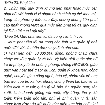
“Điều 23. Phạt tiền
2. Chính phủ quy định khung tiền phạt hoặc mức tiền
phạt đối với hành vi vi phạm hành chính cụ thể theo một
trong các phương thức sau đây, nhưng khung tiền phạt
cao nhất không vượt quá mức tiền phạt tối đa quy định
tại Điều 24 của Luật này”
“Điều 24. Mức phạt tiền tối đa trong các lĩnh vực
1. Mức phạt tiền tối đa trong các lĩnh vực quản lý nhà
nước đối với cá nhân được quy định như sau:
c) Phạt tiền đến 50.000.000 đồng: phòng cháy, chữa
cháy; cơ yếu; quản lý và bảo vệ biên giới quốc gia; bổ
trợ tư pháp; y tế dự phòng; phòng, chống HIV/AIDS; giáo
dục; văn hóa; thể thao; du lịch; quản lý khoa học, công
nghệ; chuyển giao công nghệ; bảo vệ, chăm sóc trẻ em;
bảo trợ, cứu trợ xã hội; phòng chống thiên tai; bảo vệ và
kiểm dịch thực vật; quản lý và bảo tồn nguồn gen; sản
xuất, kinh doanh giống vật nuôi, cây trồng; thú y; kế
toán;
kiểm toán độc lập;
phí, lệ phí; quản lý tài sản
công;
hóa đơn
; dự trữ quốc gia; điện lực; hóa chất; khí