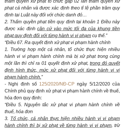
thẩm quyền xử phạt tổ chức gấp 02 lần thẩm quyền xử
phạt cá nhân và được xác định theo tỉ lệ phần trăm quy
định tại Luật này đối với chức danh đó…
2. Thẩm quyền phạt tiền quy định tại khoản 1 Điều này
được xác định
căn cứ vào mức tối đa của khung tiền
phạt quy định đối với từng hành vi vi phạm
cụ thể.
”
“Điều 67. Ra quyết định xử phạt vi phạm hành chính
1. Trường hợp một cá nhân, tổ chức thực hiện nhiều
hành vi vi phạm hành chính mà bị xử phạt trong cùng
một lần thì chỉ ra 01 quyết định xử phạt,
trong đó quyết
định hình thức, mức xử phạt đối với từng hành vi vi
phạm hành chính.
”
- Nghị định số
125/2020/NĐ-CP
ngày 5/12/2020 của
Chính phủ quy định xử phạt vi phạm hành chính về thuế,
hóa đơn quy định:
“Điều 5. Nguyên tắc xử phạt vi phạm hành chính về
thuế, hóa đơn
3.
Tổ chức, cá nhân thực hiện nhiều hành vi vi phạm
hành chính thì bị xử phạt về từng hành vi vi phạm
, trừ