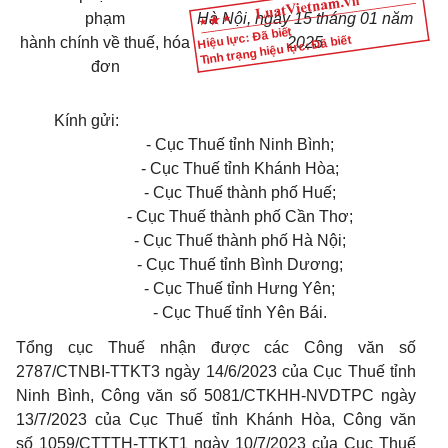
phạm
Hà Nội, ngày 15 tháng 01 năm
Hiệu lực: Đã biết
Tình trạng hiệu lực: Đã biết
hành chính về thuế, hóa
2025
đơn
Kính gửi:
- Cục Thuế tỉnh Ninh Bình;
- Cục Thuế tỉnh Khánh Hòa;
- Cục Thuế thành phố Huế;
- Cục Thuế thành phố Cần Thơ;
- Cục Thuế thành phố Hà Nội;
- Cục Thuế tỉnh Bình Dương;
- Cục Thuế tỉnh Hưng Yên;
- Cục Thuế tỉnh Yên Bái.
Tổng cục Thuế nhận được các Công văn số
2787/CTNBI-TTKT3 ngày 14/6/2023 của Cục Thuế t
ỉnh
Ninh Bình, Công văn số 5081/CTKHH-NVDTPC ngày
13/7/2023 của Cục Thuế tỉnh Khánh Hòa, Công văn
số 1059/CTTTH-TTKT1 ngày 10/7/2023 của Cục Thuế