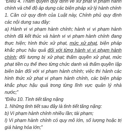
“Điều 4. Thẩm quyền quy định về xử phạt vi phạm hành
chính và chế độ áp dụng các biện pháp xử lý hành chính
1. Căn cứ quy định của Luật này, Chính phủ quy định
các nội dung sau đây:
a) Hành vi vi phạm hành chính; hành vi vi phạm hành
chính đã kết thúc và hành vi vi phạm hành chính đang
thực hiện; hình thức xử phạt,
mức xử phạt
, biện pháp
khắc phục hậu quả
đối với từng hành vi vi phạm hành
chính
; đối tượng bị xử phạt; thẩm quyền xử phạt, mức
phạt tiền cụ thể theo từng chức danh và thẩm quyền lập
biên bản đối với vi phạm hành chính; việc thi hành các
hình thức xử phạt vi phạm hành chính, các biện pháp
khắc phục hậu quả trong từng lĩnh vực quản lý nhà
nước;”
“Điều 10. Tình tiết tăng nặng
1. Những tình tiết sau đây là tình tiết tăng nặng:
b) Vi phạm hành chính nhiều lần; tái phạm;
l) Vi phạm hành chính có quy mô lớn, số lượng hoặc trị
giá hàng hóa lớn;”