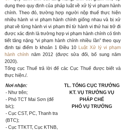
dụng theo quy định của pháp luật về xử lý vi phạm hành
chính. Theo đó, trường hợp người nộp thuế thực hiện
nhiều hành vi vi phạm hành chính giống nhau và bị xử
phạt về từng hành vi vi phạm thì từ hành vi thứ hai trở đi
được xác định là trường hợp vi phạm hành chính có tình
tiết tăng nặng “vi phạm hành chính nhiều lần” theo quy
định tại điểm b khoản 1 Điều 10
Luật Xử lý vi phạm
hành chính
năm 2012 (được sửa đổi, bổ sung năm
2020).
Tổng cục Thuế trả lời để các Cục Thuế được biết và
thực hiện./
.
Nơi nhận:
TL. TỔNG CỤC TRƯỞNG
- Như trên;
KT. VỤ TRƯỞNG VỤ
- Phó TCT Mai Sơn (để
PHÁP CHẾ
b/c);
PHÓ VỤ TRƯỞNG
- Cục CST, PC, Thanh tra
(BTC);
- Cục TTKTT, Cục KTNB,