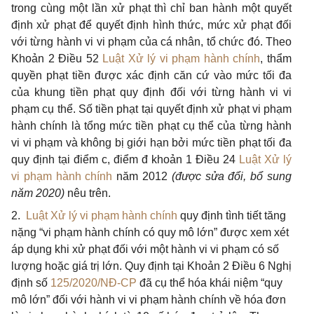
trong cùng một lần xử phạt thì chỉ ban hành một quyết
định xử phạt để quyết định hình thức, mức xử phạt đối
với từng hành vi vi phạm của cá nhân, tổ chức đó. Theo
Khoản 2 Điều 52
Luật Xử lý vi phạm hành chính
, thẩm
quyền phạt tiền được xác định căn cứ vào mức tối đa
của khung tiền phạt quy định đối với từng hành vi vi
phạm cụ thể. Số tiền phạt tại quyết định xử phạt vi phạm
hành chính là tổng mức tiền phạt cụ thể của từng hành
vi vi phạm và không bị giới hạn bởi mức tiền phạt tối đa
quy định tại điểm c, điểm đ khoản 1 Điều 24
Luật Xử lý
vi phạm hành chính
năm 2012
(được sửa đổi, bổ sung
năm 2020)
nêu trên.
2.
Luật Xử lý vi phạm hành chính
quy định tình tiết tăng
nặng “vi phạm hành chính có quy mô lớn” được xem xét
áp dụng khi xử phạt đối với một hành vi vi phạm có số
lượng hoặc giá trị lớn. Quy định tại Khoản 2 Điều 6 Nghị
định số
125/2020/NĐ-CP
đã cụ thể hóa khái niệm “quy
mô lớn” đối với hành vi vi phạm hành chính về hóa đơn