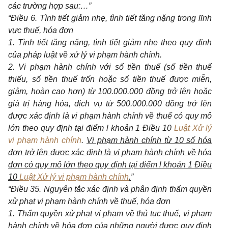
các trường hợp sau:
…”
“
Điều 6. Tình tiết giảm nhẹ, tình tiết tăng nặng trong lĩnh
vực thuế, hóa đơn
1. Tình tiết tăng nặng, tình tiết giảm nhẹ theo quy định
của pháp luật về xử lý vi phạm hành chính.
2. Vi phạm hành chính với số tiền thuế (số tiền thuế
thiếu, số tiền thuế trốn hoặc số tiền thuế được miễn,
giảm, hoàn cao hơn) từ 100.000.000 đồng trở lên hoặc
giá trị hàng hóa, dịch vụ từ 500.000.000 đồng trở lên
được xác định là vi phạm hành chính về thuế có quy mô
lớn
theo quy định tại
điểm l khoản 1 Điều 10
Luật Xử lý
vi phạm hành chính
.
Vi phạm hành chính từ 10 số hóa
đơn trở lên được xác định là vi phạm hành chính về hóa
đơn có quy mô lớn
theo quy định tại
điểm
l
khoản 1 Điều
10
Luật Xử lý vi phạm hành chính
.
”
“
Điều 35. Nguyên tắc xác định và phân định thẩm quyền
xử phạt vi phạm hành chính về thuế, hóa đơn
1. Thẩm quyền xử phạt vi phạm về thủ tục thuế, vi phạm
hành chính về hóa đơn của những người được quy định