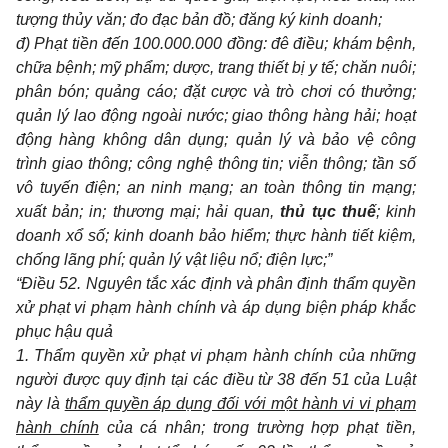
tượng thủy văn; đo đạc bản đồ; đăng ký kinh doanh;
đ) Phạt tiền đến 100.000.000 đồng: đê điều; khám bệnh,
chữa bệnh; mỹ phẩm; dược, trang thiết bị y tế; chăn nuôi;
phân bón; quảng cáo; đặt cược và trò chơi có thưởng;
quản lý lao động ngoài nước; giao thông hàng hải; hoạt
động hàng không dân dụng; quản lý và bảo vệ công
trình giao thông; công nghệ thông tin; viễn thông; tần số
vô tuyến điện; an ninh mạng; an toàn thông tin mạng;
xuất bản; in; thương mại; hải quan,
thủ tục thuế
; kinh
doanh xổ số; kinh doanh bảo hiểm; thực hành tiết kiệm,
chống lãng phí; quản lý vật liệu nổ; điện lực;
”
“Điều 52.
Nguyên tắc xác định và phân định thẩm quyền
xử phạt vi phạm hành chính và áp dụng biện pháp khắc
phục hậu quả
1. Thẩm quyền xử phạt vi phạm hành chính của những
người được quy định tại các điều từ 38 đến 51 của Luật
này là
thẩm quyền áp dụng đối với một hành vi vi phạm
hành chính
của cá nhân; trong trường hợp phạt tiền,