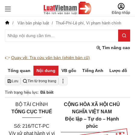
Đăng nhập
Văn bản pháp luật
Thuế-Phí-Lệ phí,
Vi phạm hành chính
Tìm nâng cao
👉
Quay về: Tra cứu văn bản (phiên bản cũ)
Tổng quan
Nội dung
VB gốc
Tiếng Anh
Lược đồ
Lưu
Tìm từ trong trang
Tình trạng hiệu lực:
Đã biết
BỘ TÀI CHÍNH
CỘNG HÒA XÃ HỘI CHỦ
TỔNG CỤC THUẾ
NGHĨA VIỆT NAM
_______
Độc lập – Tự do – Hạnh
Số: 216/TCT-PC
phúc
_______________________
V/v xử phạt hành vi vi