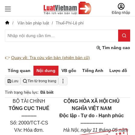
Đăng nhập
Văn bản pháp luật
Thuế-Phí-Lệ phí
Tìm nâng cao
👉
Quay về: Tra cứu văn bản (phiên bản cũ)
Tổng quan
Nội dung
VB gốc
Tiếng Anh
Lược đồ
Lưu
Tìm từ trong trang
Tình trạng hiệu lực:
Đã biết
BỘ TÀI CHÍNH
CỘNG HÒA XÃ HỘI CHỦ
TỔNG CỤC THUẾ
NGHĨA VIỆT NAM
----------
Độc lập - Tự do - Hạnh phúc
Số: 2000/TCT-CS
---------------
V/v: Hóa đơn.
Hà Nội, ngày 11 tháng 05 năm