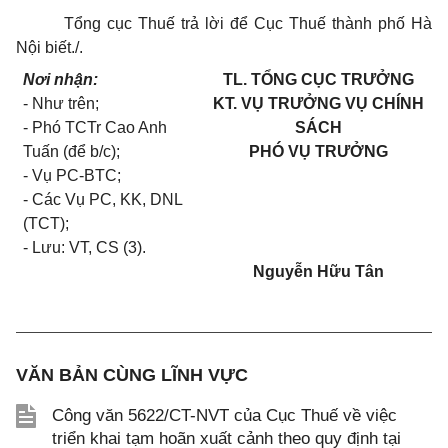
Tổng cục Thuế trả lời để Cục Thuế thành phố Hà
Nội biết./.
Nơi nhận:
TL. TỔNG CỤC TRƯỞNG
- Như trên;
KT. VỤ TRƯỞNG VỤ CHÍNH
- Phó TCTr Cao Anh
SÁCH
Tuấn (để b/c);
PHÓ VỤ TRƯỞNG
- Vụ PC-BTC;
- Các Vụ PC, KK, DNL
(TCT);
- Lưu: VT, CS (3).
Nguyễn Hữu Tân
VĂN BẢN CÙNG LĨNH VỰC
Công văn 5622/CT-NVT của Cục Thuế về việc
triển khai tạm hoãn xuất cảnh theo quy định tại