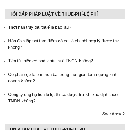
HỎI ĐÁP PHÁP LUẬT VỀ THUẾ-PHÍ-LỆ PHÍ
Thời hạn truy thu thuế là bao lâu?
Hóa đơn lập sai thời điểm có coi là chi phí hợp lý được trừ
không?
Tiền từ thiện có phải chịu thuế TNCN không?
Có phải nộp lệ phí môn bài trong thời gian tạm ngừng kinh
doanh không?
Công ty ủng hộ tiền lũ lụt thì có được trừ khi xác định thuế
TNDN không?
Xem thêm
TIN PHÁP LUẬT VỀ THUẾ-PHÍ-LỆ PHÍ