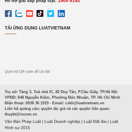
1900 6192
Hỗ trợ giải đáp pháp luật:
TẢI ỨNG DỤNG LUATVIETNAM
Quét mã QR code để cài đặt
Trụ sở: Tầng 3, Toà nhà IC, 82 Duy Tân, P.Cầu Giấy, TP.Hà Nội
VPĐD: 648 Nguyễn Kiệm, Phường Đức Nhuận, TP. Hồ Chí Minh
Điện thoại: 0938 36 1919 - Email:
cskh@luatvietnam.vn
Liên hệ quảng cáo; quyền tác giả và các quyền liên quan:
thuybt@incom.vn
Văn Bản Pháp Luật
|
Luật Doanh nghiệp
|
Luật Đất đai
|
Luật
Hình sự 2015