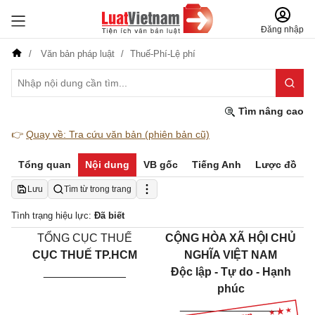
Đăng nhập
Văn bản pháp luật
Thuế-Phí-Lệ phí
Tìm nâng cao
👉
Quay về: Tra cứu văn bản (phiên bản cũ)
Tổng quan
Nội dung
VB gốc
Tiếng Anh
Lược đồ
Lưu
Tìm từ trong trang
Tình trạng hiệu lực:
Đã biết
TỔNG CỤC THUẾ
CỘNG HÒA XÃ HỘI CHỦ
CỤC THUẾ TP.HCM
NGHĨA VIỆT NAM
_____________
Độc lập - Tự do - Hạnh
phúc
________________