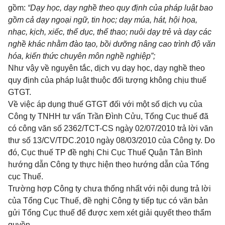
gồm:
“Dạy học, dạy nghề theo quy định của pháp luật bao
gồm cả dạy ngoại ngữ, tin học; dạy múa, hát, hội họa,
nhạc, kịch, xiếc, thể dục, thể thao; nuôi dạy trẻ và dạy các
nghề khác nhằm đào tạo, bồi dưỡng nâng cao trình độ văn
hóa, kiến thức chuyên môn nghề nghiệp”;
Như vậy về nguyên tắc, dịch vụ dạy học, dạy nghề theo
quy định của pháp luật thuộc đối tượng không chịu thuế
GTGT.
Về việc áp dụng thuế GTGT đối với một số dịch vụ của
Công ty TNHH tư vấn Trần Đình Cửu, Tổng Cục thuế đã
có công văn số 2362/TCT-CS ngày 02/07/2010 trả lời văn
thư số 13/CV/TDC.2010 ngày 08/03/2010 của Công ty. Do
đó, Cục thuế TP đề nghị Chi Cục Thuế Quận Tân Bình
hướng dẫn Công ty thực hiện theo hướng dẫn của Tổng
cục Thuế.
Trường hợp Công ty chưa thống nhất với nội dung trả lời
của Tổng Cục Thuế, đề nghị Công ty tiếp tục có văn bản
gửi Tổng Cục thuế để được xem xét giải quyết theo thẩm
quyền.