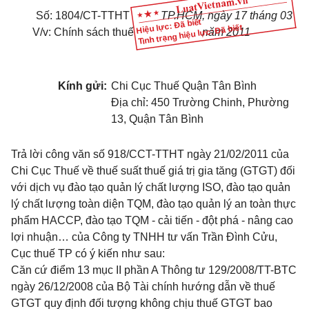
Số: 1804/CT-TTHT
TP.HCM, ngày 17 tháng 03
Hiệu lực: Đã biết
Tình trạng hiệu lực: Đã biết
V/v: Chính sách thuế
năm 2011
Kính gửi:
Chi Cục Thuế Quận Tân Bình
Địa chỉ: 450 Trường Chinh, Phường
13, Quận Tân Bình
Trả lời công văn số 918/CCT-TTHT ngày 21/02/2011 của
Chi Cục Thuế về thuế suất thuế giá trị gia tăng (GTGT) đối
với dịch vụ đào tạo quản lý chất lượng ISO, đào tạo quản
lý chất lượng toàn diện TQM, đào tạo quản lý an toàn thực
phẩm HACCP, đào tạo TQM - cải tiến - đột phá - nâng cao
lợi nhuận… của Công ty TNHH tư vấn Trần Đình Cửu,
Cục thuế TP có ý kiến như sau:
Căn cứ điểm 13 mục II phần A Thông tư 129/2008/TT-BTC
ngày 26/12/2008 của Bộ Tài chính hướng dẫn về thuế
GTGT quy định đối tượng không chịu thuế GTGT bao