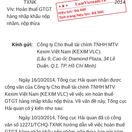
TXNK
2014
V/v: Hoàn thuế GTGT
Hiệu lực: Đã biết
Tình trạng hiệu lực: Đã biết
hàng nhập khẩu nộp
nhầm, nộp thừa
Kính gửi:
Công ty Cho thuê tài chính TNHH MTV
Kexim Việt Nam (KEXIM VLC).
(Lầu 9, Cao ốc Diamond Plaza, 34 Lê
Duẩn, Q.1, TP. Hồ Chí Minh)
Ngày 16/10/2014, Tổng cục Hải quan nhận được
công văn của Công ty Cho thuê tài chính TNHH MTV
Kexim Việt Nam (KEXIM VLC) về việc xin hoàn thuế
GTGT hàng nhập khẩu nộp thừa. Về vấn đề này, Tổng cục
Hải quan có ý kiến như sau:
Ngày 10/10/2014, Tổng cục Hải quan đã có công
văn số 12271/TCHQ-TXNK hướng dẫn về việc hoàn thuế
GTGT hàng nhập khẩu nộp nhầm, nộp thừa (xin gửi kèm