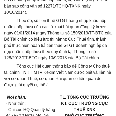
bản sao công văn số 12271/TCHQ-TXNK ngày
10/10/2014).
Theo đó, số tiền thuế GTGT hàng nhập khẩu nộp
nhầm, nộp thừa của các tờ khai hải quan đăng ký trước
ngày 01/01/2014 (ngày Thông tư số 150/2013/TT-BTC của
Bộ Tài chính có hiệu lực thi hành): Cục Thuế tỉnh, thành
phố thực hiện hoàn trả tiền thuế GTGT doanh nghiệp đã
nộp nhầm, nộp thừa theo quy định tại Thông tư số
128/2013/TT-BTC ngày 10/9/2013 của Bộ Tài chính.
Tổng cục Hải quan thông báo để Công ty Cho thuê
tài chính TNHH MTV Kexim Việt Nam được biết và liên hệ
với cơ quan Thuế, cơ quan Hải quan có liên quan để
được giải quyết cụ thể./.
Nơi nhận:
TL. TỔNG CỤC TRƯỞNG
- Như trên;
KT. CỤC TRƯỞNG CỤC
- Chi cục HQ Quản lý hàng
THUẾ XNK
đầu tư TP.HCM (để t/h);
PHÓ CỤC TRƯỞNG