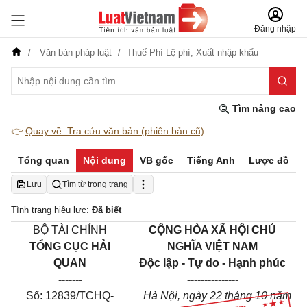
Đăng nhập
Văn bản pháp luật
Thuế-Phí-Lệ phí,
Xuất nhập khẩu
Tìm nâng cao
👉
Quay về: Tra cứu văn bản (phiên bản cũ)
Tổng quan
Nội dung
VB gốc
Tiếng Anh
Lược đồ
Lưu
Tìm từ trong trang
Tình trạng hiệu lực:
Đã biết
BỘ TÀI CHÍNH
CỘNG HÒA XÃ HỘI CHỦ
TỔNG CỤC HẢI
NGHĨA VIỆT NAM
QUAN
Độc lập - Tự do - Hạnh phúc
-------
---------------
Số: 12839/TCHQ-
Hà Nội, ngày 22 tháng 10 năm