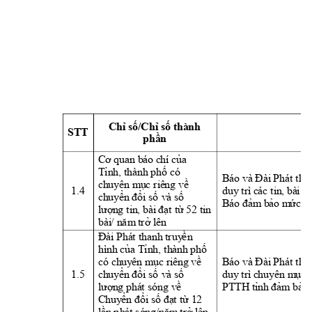
Chỉ số/Chỉ số thành 
STT 
Nh
phần
Cơ quan
b
áo chí
 củ
a 
Tỉnh
, t
hành
phố 
có 
Báo và Đài
 Phát t
ha
ch
uyên 
m
ục r
i
êng về 
1.4 
duy
 t
rì
 các t
i
n
, bài 
vi
ch
uyển đổ
i
 số 
v
à số 
Báo 
đảm
bả
o 
m
ức 
tố
lượn
g t
in
, bài
 đạt
 t
ừ
 52 tin
bài
/ nă
m
tr
ở l
ên
Đài
 Phát
 thanh
 tr
uy
ề
n 
hình
của 
Tỉnh, t
h
ành
 phố 
có 
ch
uy
ên mục r
i
êng về 
Báo và Đài
 Phát t
ha
1.5 
ch
uyển đổ
i
 số 
v
à số 
duy
 t
rì
 chuyên 
m
ục 
PTTH tỉnh
 đảm
bảo 
lượn
g p
h
át 
sóng v
ề 
Ch
uyển đổ
i
 số
đạ
t
 từ 12 
lần
 p
há
t 
sóng/n
ăm
 t
rở lên