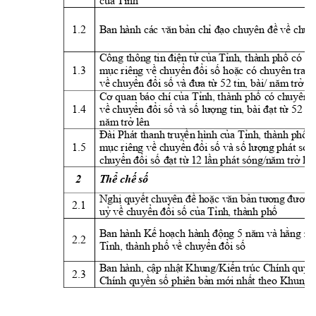
của Tỉnh
1.2 
Ban h
ành các 
v
ăn bản chỉ đạo 
ch
uyên đề về chuy
Cổng t
h
ông tin
 điện t
ử của
 Tỉnh
, t
hành
 phố có
 ch
1.3 
mục
 r
i
êng về chuyển đổi số hoặc có chuyên trang
về
 c
h
uyển đổi số và đưa từ 
52
 tin
, bài/ 
n
ăm
 t
rở lê
Cơ quan
b
áo chí
 củ
a T
ỉn
h, t
hành ph
ố 
có ch
uyên 
1.4 
về
 c
h
uyển đổi số và số l
ượ
n
g t
in
, bài đạt từ 
52
 tin
năm
 t
rở l
ên
Đài
 Phát
 thanh
 tr
uy
ề
n hình
 của 
T
ỉ
n
h, thành phố c
1.5 
mục
 r
i
êng về chuyển đổi số và số l
ượ
n
g phát só
n
c
h
uyển đổ
i
 số 
đạ
t t
ừ
 12 lần
 phát só
n
g/n
ăm t
rở l
ên
2 
Thể chế số
Nghị
quyết 
ch
uyên đề 
h
oặc văn bản
 t
ươn
g đương
2.1 
uỷ
 về chuyển đổ
i
 số của T
ỉnh
,
 t
hà
nh ph
ố
Ban h
ành 
K
ế hoạch hành độ
n
g 5 năm
v
à hằn
g 
nă
2.2 
Tỉnh
, t
hành
phố 
v
ề chuy
ển đổ
i
 số
Ban h
ành, cập nhật Khung/Kiến t
rúc Chính
quy
ề
2.3 
Chí
nh qu
y
ền số 
phi
ê
n bản mới
 nhất 
theo Khung 