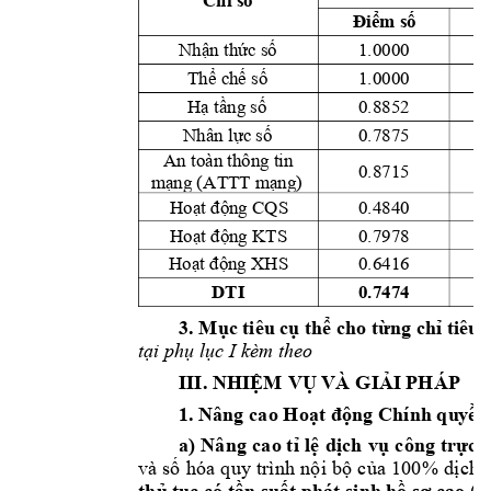
Chỉ số
Điểm số
1.0000 
Nhận thức số
1.0000 
Thể chế số
0.8852 
Hạ tầng số
0.7875 
Nhân lực số
An toàn thông tin 
0.8715 
mạng
 (
ATTT mạng)
0.4840 
Hoạt động CQS
0.7978 
Hoạt động KTS
0.6416 
Hoạt động XHS
DTI
0.7474
3. M
c tiêu
 c
th
 cho t
ng c
h
ụ
ụ
ể
ừ
ỉ
tiêu
t
i ph
 l
c 
I kèm theo
ạ
ụ
ụ
III
. NHI
M 
V
 VÀ 
GI
I PHÁP 
Ệ
Ụ
Ả
1. Nâng ca
o Ho
ng Chí
nh
 q
u
y
n
ạt đ
ộ
ề
a)
Nâ
ng 
ca
o
t
l
d
ch 
v
c
ôn
g 
tr
c 
t
ỉ
ệ
ị
ụ
ự
và 
s
hóa 
q
uy 
trình 
n
i
b
c
a 
100
% 
d
ch 
ố
ộ
ộ
ủ
ị
th
t
c c
ó
 t
n
 s
u
t
 p
hát sinh h
 (
v
ủ
ụ
ầ
ấ
ồ
sơ c
ao