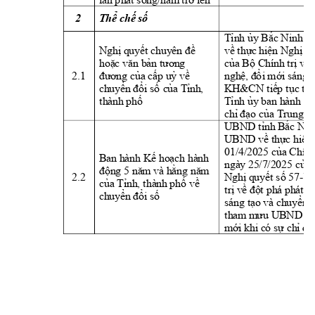
2 
Thể chế số
Tỉnh
 ủ
y
Bắc N
i
nh
 đã
về
 t
hực
 hiện Nghị
 q
Nghị
quyết 
ch
uyên đề 
hoặc văn
b
ản t
ươn
g 
của Bộ 
Chí
nh
 t
rị
 về 
2.1 
đương của cấp uỷ
 về 
ngh
ệ, đổ
i
 mới
sáng t
ch
uyển đổ
i
 số 
của Tỉ
nh
, 
K
H&CN t
i
ếp t
ục th
t
h
ành
 p
h
ố
Tỉnh
 ủ
y
ba
n
 hành cá
chỉ
 đạo
 của Trung ư
UBND tỉnh
 Bắc N
i
n
UBND v
ề t
h
ực hiện
01/4/2025 của Chín
Ban h
ành 
K
ế hoạch hành 
ngày
 25/7/2025 của
động 5 năm
v
à hằng năm
2.2 
-
Nghị
quyết 
số 57
N
của Tỉnh
, t
hành
phố 
v
ề 
t
rị
v
ề đột
 phá ph
át t
r
ch
uyển đổ
i
 số
sáng tạo và chuyển
 
t
h
am
m
ưu 
UBND t
ỉ
mới
 k
hi
có sự chỉ
 đ
ạ