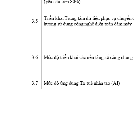
(
y
êu cầu 
trên 80%)
c
Tri
ển k
h
ai
 Tru
ng tâm
 dữ 
li
ệu phục vụ 
huyển
 đổ
i
3.5 
hướng sử dụn
g cô
n
g nghệ điện toán đám
mây
3.6 
Mức độ tri
ển khai
các nền t
ản
g số dùng chun
g
3.7 
Mức độ 
ứn
g dụng Trí
 t
uệ n
hân
 t
ạo (AI) 