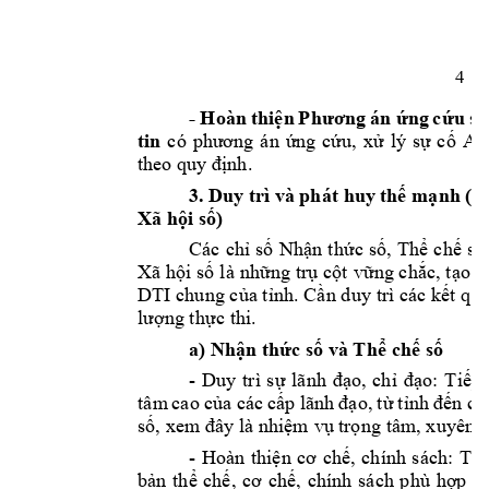
4 
- 
Hoàn
thiệ
n
P
hương 
án 
ứng 
cứ
u 
s
ự
tin
c
ó 
phương 
á
n 
ứng 
cứ
u, 
xử 
lý
sự 
cố 
AT
th
eo q
uy định.
3. Du
y trì và phát 
huy 
thế mạnh (N
Xã hội s
ố)
Các 
chỉ 
số 
Nhận 
t
hức 
số,
Thể 
c
hế 
số
Xã 
hội số 
là 
những 
trụ cột 
vững
chắc, 
tạo 
n
DTI c
hung c
ủ
a t
ỉnh. Cầ
n
 d
uy trì các 
kết q
u
lượng thực 
thi
.
a) 
N
h
ận thức s
ố
 và T
hể c
h
ế số 
- 
Duy
tr
ì
sự 
l
ã
nh
đạo, 
chỉ 
đạo: 
T
i
ếp 
tâ
m
cao 
c
ủ
a 
các 
cấp l
ãnh 
đạo, 
từ 
t
ỉnh 
đến 
cơ
số, 
x
e
m
đây 
l
à 
nhiệm 
vụ
 trọ
ng tâm
, 
xuyên s
- 
Hoà
n 
thiện 
cơ 
c
hế, 
chính 
sác
h: 
T
h
bản 
t
hể 
chế, 
cơ 
c
h
ế, 
chính 
s
ách 
p
hù 
hợp 
v