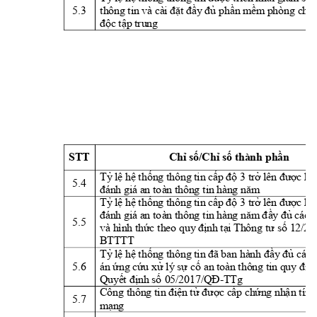
5.3 
t
h
ông tin
 và cài
 đặt
 đầ
y
 đủ 
phần
mềm
phòng chố
độc t
ập
 trung
STT 
Chỉ số/Chỉ số thành phần
T
ỷ
lệ
h
ệ t
hốn
g t
hông 
tin
 cấp độ
 3 trở l
ên được ki
5.4 
đánh
 g
iá
 an to
àn 
thông t
i
n h
àng năm
T
ỷ
lệ
h
ệ t
hốn
g t
hông 
tin
 cấp độ
 3 trở l
ên được k
i
đánh
 g
iá
 an to
àn 
thông t
i
n h
àng năm
 đ
ầy
 đủ các 
5.5 
và
hình
thức t
h
eo 
quy
định
 t
ại
 Thông t
ư số 12/2
BTTTT 
T
ỷ
lệ
h
ệ t
hốn
g t
hông 
tin
 đã ban hành 
đầy
 đủ các 
5.6 
án
 ứ
n
g cứu xử lý sự cố
 an
 toàn thông tin
 quy định
-
TTg
Quy
ết 
định
 số 
05/2017/QĐ
Cổng t
h
ông tin
 điện t
ử được cấp ch
ứn
g nhậ
n
 t
ín
5.7 
mạn
g