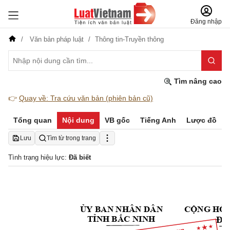
Đăng nhập
Văn bản pháp luật
Thông tin-Truyền thông
Tìm nâng cao
👉
Quay về: Tra cứu văn bản (phiên bản cũ)
Tổng quan
Nội dung
VB gốc
Tiếng Anh
Lược đồ
Lưu
Tìm từ trong trang
Tình trạng hiệu lực:
Đã biết
Y BAN NHÂN 
DÂN  
C
NG HÒA
Ủ
Ộ
T
NH B
C NINH 
Ỉ
Ắ
Độ