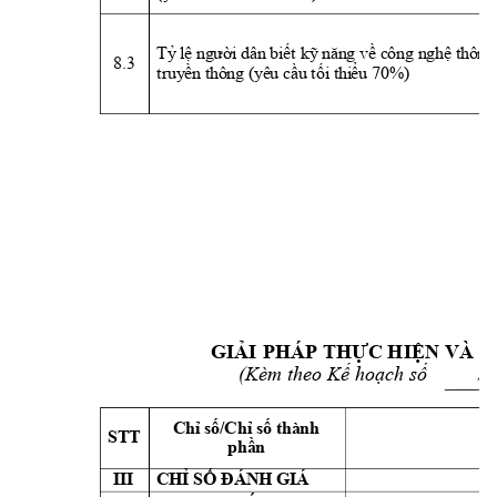
T
ỷ
lệ
n
gười dân biết 
kỹ
 năng về công n
ghệ t
h
ông 
8.3 
t
ruy
ề
n thông (y
êu cầu tố
i
 t
hi
ểu 70%
)
GIẢI 
PHÁP
THỰC HIỆ
N VÀ 
(
Kèm theo 
Kế hoạch 
số  
        
Chỉ số/Chỉ số thành 
STT 
Nh
phần
III
CHỈ SỐ ĐÁNH GIÁ