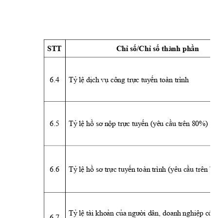
STT 
Chỉ số/Chỉ số thành phần
6.4 
T
ỷ
lệ
 d
ịch
 vụ công t
rực tuy
ến toàn trình
6.5 
T
ỷ
lệ
h
ồ
 sơ n
ộp t
rực
 tuy
ến (
y
êu cầu t
rên
 80%)
6.6 
T
ỷ
lệ
h
ồ
 sơ 
tr
ực 
t
uy
ế
n
 to
àn
 trình (yêu cầu t
rên
 7
T
ỷ
lệ
 t
ài
 khoản của người dân, do
an
h
 nghiệp có 
6.7 