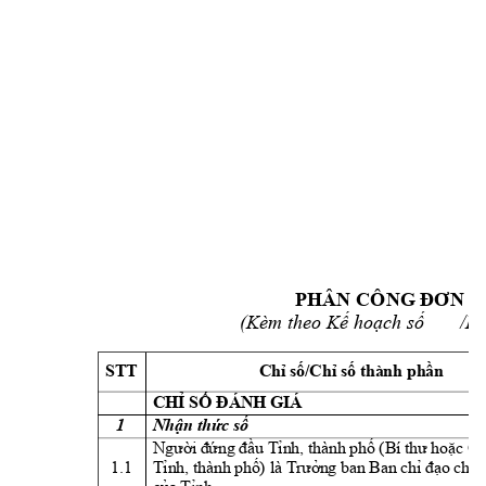
PHÂN 
CÔNG ĐƠN V
(
Kèm theo 
Kế hoạch 
số  
     /K
STT 
Chỉ số/Chỉ số thành phần
CHỈ SỐ ĐÁNH GIÁ
1 
Nhận thức 
số
Người
 đứng đầu T
ỉnh
, t
hành
phố (B
í
thư hoặc C
1.1 
Tỉnh
, t
hành
phố)
 l
à Trưởn
g 
b
an Ban chỉ đạo chuy