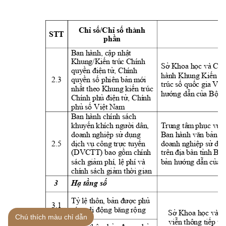
Chỉ số/Chỉ số thành 
STT 
Nh
phần
Ban h
ành, cập nhật 
Kh
ung/
Ki
ến tr
úc Chí
nh 
Sở Khoa học và Côn
quy
ền đ
i
ện t
ử, Chí
nh
hành
Kh
ung Kiến tr
2.3 
quy
ền số
phiên b
ản mới 
t
rúc
 số quốc gi
a Việt
nhấ
t t
he
o 
K
hung kiến tr
úc 
hướng dẫn
 của Bộ 
K
Chí
nh p
h
ủ đ
i
ệ
n tử,
 Chí
nh 
phủ số Việt Nam
Ban h
ành chính sách 
khuy
ến k
hí
ch người
 dâ
n
, 
Trung t
âm
 phục 
v
ụ 
doanh
n
ghiệp sử dụng 
Ban h
ành 
v
ăn bản ch
2.5 
dịch
vụ công trực tuy
ến 
doanh
n
ghiệp sử dụn
(DVCTT) bao gồm
 chính 
t
rên
 đị
a bàn t
ỉ
nh
 Bắc
bả
n hướng dẫn của 
sách gi
ảm p
hí
,
lệ
 phí và 
chí
nh sách giảm
 t
hời
 g
ian
3 
Hạ tầng 
số
T
ỷ
lệ
 t
hôn
, bản được ph
ủ 
3.1 
sóng di động b
ăng rộ
ng
Sở Khoa học và C
Chú thích màu chỉ dẫn
viễn
 t
hông ti
ếp t
ụ