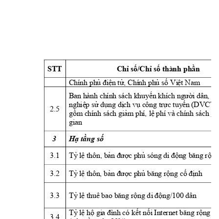
STT 
Chỉ số/Chỉ số thành phần
Chí
nh p
h
ủ đ
i
ệ
n tử,
 Chí
nh ph
ủ số 
Vi
ệt Na
m
Ban h
ành chính sách khuyến khích 
n
gười dân, do
nghiệ
p sử dụ
n
g d
ị
c
h vụ công trực t
uy
ế
n
 (DVCTT
2.5 
gồm chính
 sách g
i
ả
m phí
, 
lệ phí
và
 chính sách g
i
gian 
3 
Hạ tầng 
số
3.1 
T
ỷ
lệ
 t
hôn, bản
 được phủ sóng di
 động 
băn
g rộ
n
3.2 
T
ỷ
lệ
 t
hôn
, bản được ph
ủ 
băn
g rộ
ng cố định
3.3 
T
ỷ
lệ
 t
huê
 bao băng rộ
n
g d
i
 độ
n
g/100 dân
T
ỷ
lệ
h
ộ
 gi
a đình
 có 
kết nối
 Internet băng rộ
n
g c
3.4 