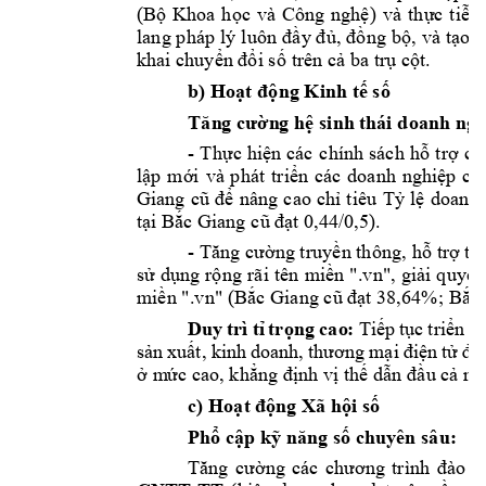
(Bộ 
Khoa 
học 
và 
Công 
nghệ) 
và 
thực 
t
iễn
l
a
ng
p
háp 
lý 
luô
n
đầ
y
đủ, 
đồ
ng
bộ, 
và tạo 
đ
khai 
chuyể
n
 đổ
i
 số
trên cả 
ba trụ cột.
b)
H
o
ạt 
động Kinh tế s
ố 
Tă
n
g cườ
n
g 
h
ệ si
nh
 thái d
oanh ngh
- 
T
hực 
hiện 
các
c
hính 
sác
h
hỗ 
t
rợ 
cụ
l
ập 
mới 
và 
p
hát 
t
riển 
các 
doanh 
nghiệp 
cô
Giang 
c
ũ 
để 
n
âng 
c
ao 
c
hỉ
t
i
ê
u
Tỷ 
lệ 
doanh
tại Bắc Giang c
ũ đạt 0,44/0,5).
- 
Tăng c
ường t
ruyền thô
ng, 
hỗ trợ t
h
sử 
dụng 
rộ
ng 
rã
i
tên 
miền 
".vn", 
giải 
q
uyết
mi
ề
n
".vn" (
Bắc Gi
a
ng
 c
ũ đạt 38,64%
; Bắc
D
u
y 
trì 
tỉ 
tr
ọng 
ca
o
: 
Tiếp 
tục 
tri
ể
n
k
sản 
xuất, kinh
doanh
, 
thương
m
ạ
i
điện 
tử 
để
ở 
m
ức 
cao, khẳ
ng
 đ
ịnh
vị
thế dẫn đầ
u
 cả 
nư
c)
Hoạt động Xã 
hội số 
Phổ cập 
k
ỹ 
năng số c
hu
yên sâ
u:
Tăng 
cườ
ng 
các 
chư
ơng 
tr
ình 
đào 
t