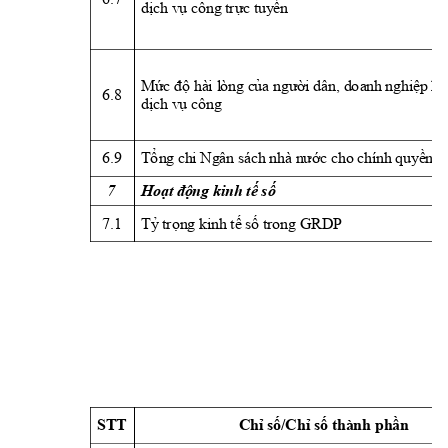
dịch
vụ công trực tuy
ến
Mức độ 
h
ài
l
ò
ng của người
 dâ
n, do
an
h
 nghiệp kh
6.8 
dịch
vụ công
6.9 
Tổ
n
g chi
 Ngân sách nhà n
ước c
ho chính
 quyền s
7 
Hoạt động 
k
inh tế số
7.1 
T
ỷ
trọ
n
g kinh
 t
ế s
ố trong GRDP
STT 
Chỉ số/Chỉ số thành phần