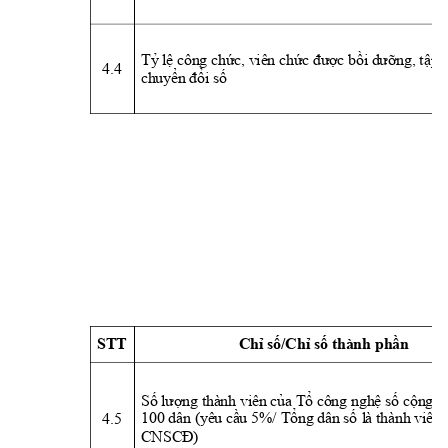
T
ỷ
lệ
 cô
n
g chức, viên c
h
ức được b
ồ
i
 dưỡng, t
ập 
4.4 
ch
uyển đổ
i
 số
STT 
Chỉ số/Chỉ số thành phần
Số l
ượ
n
g t
hà
nh
viên
 của Tổ 
c
ông nghệ số cộ
n
g đ
4.5 
100 dân (yê
u cầu 5%/ 
Tổng dân
 số 
l
à t
hành vi
ên 
CNSCĐ)