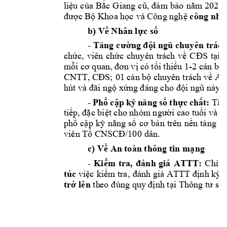
li
u c
a 
B
m b
ệ
ủ
ắc 
G
iang 
c
ũ, 
đả
ảo 
năm 
2025 
c
ông 
nh
c B
Khoa h
c 
và Công ngh
đượ
ộ
ọ
ệ
ậ
b) Về N
hân
 lực 
số
- 
Tăng 
cường đ
ội 
n
gũ 
chuyê
n trác
h
chức, 
viên 
c
hức 
c
huyên 
trách 
về 
CĐS 
tại 
c
-
m
ỗi cơ q
u
a
n
, đơn vị
 có 
tố
i 
thiểu 1
2 cán 
bộ 
CNTT, 
CĐS; 
01 cán bộ chuyên t
rách về A
hút và đã
i
ng
ộ 
xứng
 đá
ng
 c
ho đội 
ngũ
n
à
y
.
- 
Phổ
cập 
k
ỹ n
ă
ng 
s
ố
thực 
ch
ất:
T
ă
n
ti
ếp, đặc biệt cho nhóm người cao tuổi
 và n
phổ 
cập 
kỹ 
năng 
số 
cơ 
bản 
trên 
nền 
tả
ng 
B
vi
ê
n
Tổ CNSCĐ/10
0 dân.
c) Về 
An
 toàn t
hông tin mạ
ng
- 
Kiểm 
tra, 
đá
nh
giá 
ATT
T:
C
hỉ 
đ
túc
vi
ệc 
k
i
ểm
tra,
đánh
giá ATTT 
đ
ịnh
kỳ
trở lê
n
t
h
eo đ
úng quy định tạ
i
 Thô
ng tư số