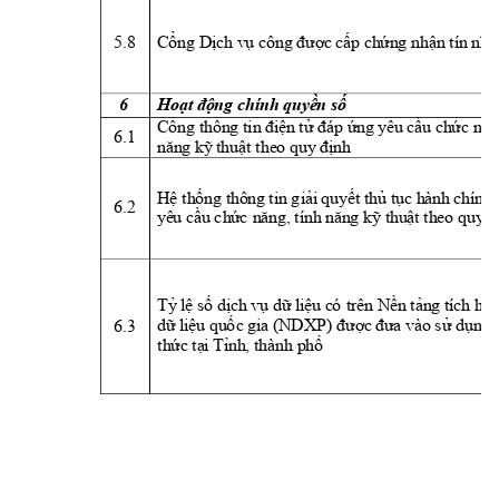
5.8 
Cổng Dịch
v
ụ cô
n
g được cấp chứn
g 
nhận
 t
ín
nhi
6 
Hoạt động 
ch
ính quyền số
Cổng t
h
ông tin
 điện t
ử đáp ứn
g yê
u cầu c
h
ức năn
6.1 
năn
g k
ỹ
thuật 
theo quy
định
Hệ t
h
ống thông 
t
i
n
 g
iải
quyết 
thủ tục hành
 chính
 
6.2 
yê
u cầu c
h
ức 
n
ăng, t
í
nh
 năng kỹ thuật theo 
quy
đ
T
ỷ
lệ
 số 
dịch
 vụ dữ 
l
iệ
u có
 trên Nền
 t
ản
g t
í
c
h hợp
6.3 
dữ li
ệu quố
c gi
a (NDXP) 
được
 đưa vào sử dụng 
t
h
ức tại
 T
ỉnh
, thành ph
ố