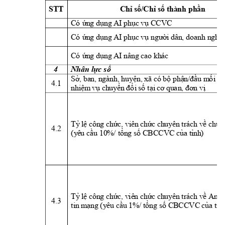
STT 
Chỉ số/Chỉ số thành phần
Có 
ứn
g dụng A
I phục vụ CCVC
Có 
ứn
g dụng A
I phục vụ người
 dân, do
anh n
ghiệ
Có 
ứn
g dụng A
I nâng cao khác
4 
Nhân lực 
số
Sở, ban
, ngà
nh
, huyện, xã có bộ 
ph
ận
/đầu 
m
ố
i
th
4.1 
nhiệm
vụ c
h
uyển đổ
i
 số t
ại
 cơ qua
n, đơn
vị
T
ỷ
lệ
 cô
n
g chức,
vi
ên chức ch
uyên t
rách
v
ề chuy
4.2 
(
y
êu cầu 
10%/ tổng số CBCCVC của tỉnh
)
T
ỷ
lệ
cô
n
g chức, viên chức ch
uyên t
rách
v
ề An t
4.3 
t
i
n
m
ạng (yêu cầu 1%/ tổng số CBCCVC
 của t
ỉn