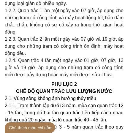
dụng loại giản đồ nhiều ngày.
1.2.2. Quan trắc 1 lần một ngày vào 07 giờ, áp dụng cho
những trạm có công trình và máy hoạt động tốt, bảo đảm
chắc chắn, không có sự cố xảy ra trong thời gian hoạt
động.
1.2.3. Quan trắc 2 lần một ngày vào 07 giờ và 19 giờ, áp
dụng cho những trạm có công trình ổn định, máy hoạt
động đều.
1.2.4. Quan trắc 4 lần một ngày vào 01 giờ, 07 giờ, 13
giờ và 19 giờ, áp dụng cho những trạm có công trình
mới được xây dựng hoặc máy mới được sửa chữa.
PHỤ LỤC 2
CHẾ ĐỘ QUAN TRẮC LƯU LƯỢNG NƯỚC
2.1. Vùng sông không ảnh hưởng thủy triều
2.1.1. Trạm thành lập dưới 3 năm: mùa cạn quan trắc 12
- 15 lần, trong đó hai lần quan trắc liên tiếp cách nhau
không quá 20 ngày; mùa lũ quan trắc 40 - 45 lần.
2.1.2. Trạm thành lập từ 3 - 5 năm quan trắc theo quy
Chú thích màu chỉ dẫn