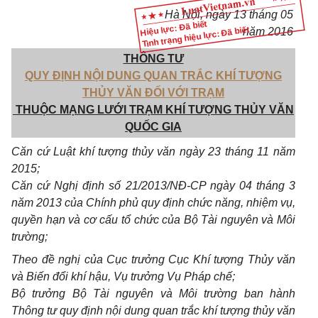
Hà Nội, ngày 13 tháng 05
Hiệu lực: Đã biết
Tình trạng hiệu lực: Đã biết
năm 2016
THÔNG TƯ
QUY ĐỊNH NỘI DUNG QUAN TRẮC KHÍ TƯỢNG
THỦY VĂN ĐỐI VỚI TRẠM
THUỘC MẠNG LƯỚI TRẠM KHÍ TƯỢNG THỦY VĂN
QUỐC GIA
Căn cứ Luật khí tượng thủy văn ngày 23 tháng 11 năm
2015;
Căn cứ Nghị định số 21/2013/NĐ-CP ngày 04 tháng 3
năm 2013 của Chính phủ quy định chức năng, nhiệm vụ,
quyền hạn và cơ cấu tổ chức của Bộ Tài nguyên và Môi
trường;
Theo đề nghị của Cục trưởng Cục Khí tượng Thủy văn
và Biến đổi khí hậu, Vụ trưởng Vụ Pháp chế;
Bộ trưởng Bộ Tài nguyên và Môi trường ban hành
Thông tư quy định nội dung quan trắc khí tượng thủy văn