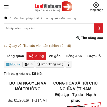
Đăng nhập
Văn bản pháp luật
Tài nguyên-Môi trường
Tìm nâng cao
👉
Quay về: Tra cứu văn bản (phiên bản cũ)
Tổng quan
Nội dung
VB gốc
Tiếng Anh
Lược đồ
Lưu
Tìm từ trong trang
Mục lục
Tình trạng hiệu lực:
Đã biết
BỘ TÀI NGUYÊN VÀ
CỘNG HÒA XÃ HỘI CHỦ
MÔI TRƯỜNG
NGHĨA VIỆT NAM
-------
Độc lập - Tự do - Hạnh
Số: 05/2016/TT-BTNMT
phúc
---------------