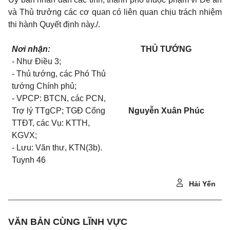
và
Thủ trưởng
các cơ quan có liên quan chịu trách nhiệm
thi hành Quyết định này./.
Nơi nhận:
THỦ TƯỚNG
- Như Điều 3;
- Thủ tướng, các Phó Thủ
tướng Chính phủ;
- VPCP: BTCN, các PCN,
Trợ lý TTgCP; TGĐ Cổng
Nguyễn Xuân Phúc
TTĐT, các Vụ: KTTH,
KGVX;
- Lưu: Văn thư, KTN(3b).
Tuynh 46
Hải Yến
VĂN BẢN CÙNG LĨNH VỰC