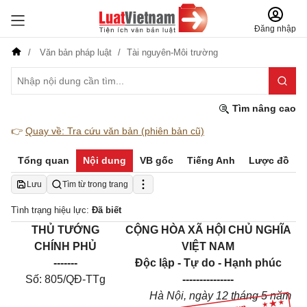
Đăng nhập
Văn bản pháp luật
Tài nguyên-Môi trường
Tìm nâng cao
👉
Quay về: Tra cứu văn bản (phiên bản cũ)
Tổng quan
Nội dung
VB gốc
Tiếng Anh
Lược đồ
Lưu
Tìm từ trong trang
Tình trạng hiệu lực:
Đã biết
THỦ TƯỚNG
CỘNG HÒA XÃ HỘI CHỦ NGHĨA
CHÍNH PHỦ
VIỆT NAM
-------
Độc lập - Tự do - Hạnh phúc
Số: 805/QĐ-TTg
---------------
Hà Nội
, ngày
12
tháng
5
năm