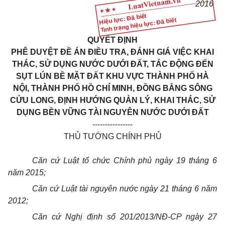
2016
Hiệu lực: Đã biết
Tình trạng hiệu lực: Đã biết
QUYẾT ĐỊNH
PHÊ DUYỆT ĐỀ ÁN ĐIỀU TRA, ĐÁNH GIÁ VIỆC KHAI
THÁC, SỬ DỤNG NƯỚC DƯỚI ĐẤT, TÁC ĐỘNG ĐẾN
SỤT LÚN BỀ MẶT ĐẤT KHU VỰC THÀNH PHỐ HÀ
NỘI, THÀNH PHỐ HỒ CHÍ MINH, ĐỒNG BẰNG SÔNG
CỬU LONG, ĐỊNH HƯỚNG QUẢN LÝ, KHAI THÁC, SỬ
DỤNG BỀN VỮNG TÀI NGUYÊN NƯỚC DƯỚI ĐẤT
----------------
THỦ TƯỚNG CHÍNH PHỦ
Căn cứ Luật tổ chức Chính phủ ngày 19 tháng 6
năm 2015;
Căn cứ Luật tài nguyên nước ngày 21 tháng 6 năm
2012;
Căn cứ Nghị định số 201/2013/NĐ-CP ngày 27