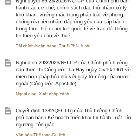
Nghị quyết 66.23/2026/NQ-CP của Chính phủ ban
hành các cơ chế, chính sách đặc thù nhằm xử lý
khó khăn, vướng mắc trong pháp luật về phòng,
chống rửa tiền nhằm đáp ứng yêu cầu cấp bách
trong thực hiện cam kết quốc tế về trao đổi thông
tin theo yêu cầu về thuế
Tài chính-Ngân hàng
,
Thuế-Phí-Lệ phí
Nghị định 293/2026/NĐ-CP của Chính phủ hướng
dẫn thực thi Công ước La Hay ngày 05/10/1961 về
miễn hợp pháp hóa đối với giấy tờ công của nước
ngoài (Công ước Apostille)
Ngoại giao
,
Xuất nhập cảnh
Quyết định 1382/QĐ-TTg của Thủ tướng Chính
phủ ban hành Kế hoạch triển khai thi hành Luật Tín
ngưỡng, tôn giáo
Văn hóa-Thể thao-Du lịch