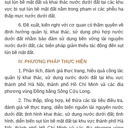
sụt lún bề mặt đất và khai thác nước dưới đất tại các khu
vực bị sụt lún bề mặt đất nằm trong phạm vi các phễu hạ
thấp mực nước dưới đất.
6. Đề xuất, kiến nghị với cơ quan có thẩm quyền về
định hướng quản lý, khai thác, sử dụng phù hợp nước
dưới đất nhằm bảo đảm sử dụng bền vững tài nguyên
nước dưới đất, các biện pháp giảm thiểu tác động đến sụt
lún bề mặt đất.
IV. PHƯƠNG PHÁP THỰC HIỆN
1. Phân tích, đánh giá thực trạng, hiệu quả công tác
quản lý khai thác, sử dụng nước dưới đất tại khu vực
thành phố Hà Nội, thành phố Hồ Chí Minh và các địa
phương vùng Đồng bằng Sông Cửu Long.
2. Thu thập, tổng hợp, kế
th
ừa các tài liệu điều tra,
đánh giá về thực trạng, diễn biến nguồn tài nguyên nước
dưới đất; tình hình khai thác, sử dụng nước dưới đất; tình
hình, diễn biến sụt lún bề mặt đất tại khu vực thành phố Hà
Nội, thành phố Hồ Chí Minh và các địa phương vùng