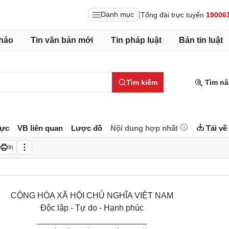
|
Danh mục
Tổng đài trực tuyến
19006
hảo
Tin văn bản mới
Tin pháp luật
Bản tin luật
Tìm kiếm
Tìm nâ
lực
VB liên quan
Lược đồ
Nội dung hợp nhất
Tải về
In
CỘNG HÒA XÃ HỘI CHỦ NGHĨA VIỆT NAM
Độc lập - Tự do - Hạnh phúc
________________________