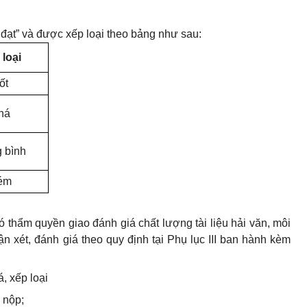
ểm đạt” và được xếp loại theo bảng như sau:
loại
ốt
há
 bình
ém
 thẩm quyền giao đánh giá chất lượng tài liệu hải văn, môi
n xét, đánh giá theo quy định tại Phụ lục
III
ban hành kèm
á, xếp loại
o nộp;