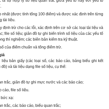
c là sự hợp lý số liệu quan trắc giữa yếu tố này với yếu tố
.
 nhất (được tính tổng 100 điểm) và được xác định trên từng
tài liệu.
định trừ cho các lỗi, xác định trên cơ sở các loại tài liệu và
; file số liệu; giản đồ tự ghi biến trình số liệu của các yếu tố
òng thí nghiệm; các biên bản kiểm tra kỹ thuật.
u số của điểm chuẩn và tổng điểm trừ.
giá
liệu bản giấy (các loại sổ, các báo cáo, bảng biểu ghi kết
đồ) và tài liệu dạng file số liệu, cụ thể:
uan trắc, giản đồ tự ghi mực nước và các báo cáo;
áo cáo,
file
số liệu.
 bức xạ:
an trắc, các báo cáo, biểu quan trắc;