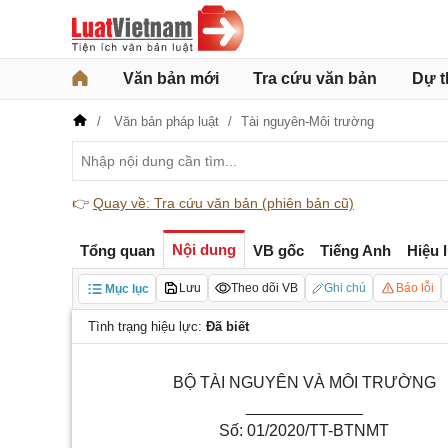
Văn bản mới
Tra cứu văn bản
Dự t
Văn bản pháp luật
Tài nguyên-Môi trường
👉
Quay về: Tra cứu văn bản (phiên bản cũ)
Nội dung
Tổng quan
VB gốc
Tiếng Anh
Hiệu 
Lưu
Theo dõi VB
Ghi chú
Báo lỗi
Mục lục
Tình trạng hiệu lực:
Đã biết
B
Ộ
TÀI NGUYÊN VÀ MÔI TRƯỜNG
_____________
Số
: 01/2020/TT-BTNMT