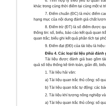
6. Tính hợp lý theo yếu tố quan trắ
khác trong cùng thời điểm tại cùng một vị trí
7. Điểm chuẩn (ĐC) là mức điểm cao
hạng mục của nội dung đánh giá chất lượng 
8. Điểm trừ (ĐT) là số điểm được quy 
thông tin: sổ, biểu, báo cáo kết quả quan trắc
quan trắc; biểu ghi kết quả phân tích tại ph
9. Điểm đạt (ĐĐ) của tài liệu là hiệ
Điều 4. Các loại tài liệu phải đánh 
Tài liệu được đánh giá bao gồm tài 
quả số liệu thống kê tính toán, giản đồ, biểu 
1. Tài liệu hải văn:
a) Tài liệu quan trắc thủ công: sổ q
b) Tài liệu quan trắc tự động: các b
2. Tài liệu khí tượng nông nghiệp và
a) Tài liệu quan trắc thủ công: sổ qu