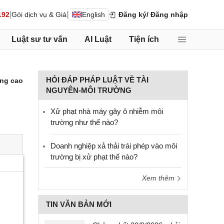
|
|
192
Gói dịch vụ & Giá
English
Đăng ký
/ Đăng nhập
Luật sư tư vấn
AI Luật
Tiện ích
HỎI ĐÁP PHÁP LUẬT VỀ TÀI
ng cao
NGUYÊN-MÔI TRƯỜNG
Xử phạt nhà máy gây ô nhiễm môi
trường như thế nào?
Doanh nghiệp xả thải trái phép vào môi
trường bị xử phạt thế nào?
Xem thêm
TIN VĂN BẢN MỚI