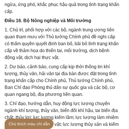
ngừa, ứng phó, khắc phục hậu quả trong tình trạng khẩn
cấp.
Điều 16. Bộ Nông nghiệp và Môi trường
1. Chủ trì, phối hợp với các bộ, ngành trung ương liên
quan tham mưu với Thủ tướng Chính phủ đề nghị cấp
có thẩm quyền quyết định ban bố, bãi bỏ tình trạng khẩn
cấp về thảm họa do thiên tai, môi trường, dịch bệnh
động vật, dịch hại thực vật.
2. Dự báo, cảnh báo, cung cấp kịp thời thông tin khí
tượng, thủy văn, hải văn tại địa bàn được đặt trong tình
trạng khẩn cấp cho Chính phủ, Thủ tướng Chính phủ,
Ban Chỉ đạo Phòng thủ dân sự quốc gia và các bộ, cơ
quan ngang bộ, địa phương liên quan.
3. Chỉ đạo, hướng dẫn, huy động lực lượng chuyên
ngành khí tượng, thủy văn, biến đổi khí hậu, tai biến địa
chất, thủy lợi; lực lượng kiểm lâm; lực lượng làm nhiệm
Chú thích màu chỉ dẫn
vụ kiểm dịch động, thực vật; lực lượng thủy sản và kiểm