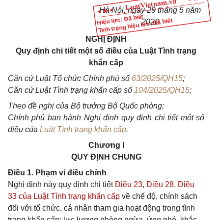
Hà Nội, ngày 29 tháng 5 năm
Hiệu lực: Đã biết
Tình trạng hiệu lực: Đã biết
2026
NGHỊ ĐỊNH
Quy định chi tiết một số điều của Luật
Tình trạng
khẩn cấp
Căn cứ Luật Tổ chức Chính phủ số
63/2025/QH15
;
Căn cứ Luật
Tình trạng khẩn cấp số
104/2025/QH15
;
Theo đề nghị của Bộ trưởng Bộ Quốc phòng;
Chính phủ ban hành Nghị định quy định chi tiết một số
điều của
Luật Tình trạng khẩn cấp
.
Chương I
QUY ĐỊNH CHUNG
Điều 1. Phạm vi điều chỉnh
Nghị định này quy định chi tiết
Điều 23
,
Điều 28
,
Điều
33 của Luật Tình trạng khẩn cấp
về chế độ, chính sách
đối với tổ chức, cá nhân tham gia hoạt động trong tình
trạng khẩn cấp; lực lượng phòng ngừa, ứng phó, khắc