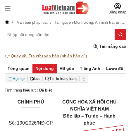
Đăng nhập
Văn bản pháp luật
Tài nguyên-Môi trường,
An ninh trật tự,
An ni
Tìm nâng cao
👉
Quay về: Tra cứu văn bản (phiên bản cũ)
Tổng quan
Nội dung
VB gốc
Tiếng Anh
Lược đồ
Lưu
Tìm từ trong trang
Mục lục
Tình trạng hiệu lực:
Đã biết
CHÍNH PHỦ
CỘNG HÒA XÃ HỘI CHỦ
_______
NGHĨA VIỆT NAM
Độc lập – Tự do – Hạnh
Số: 190/2026/NĐ-CP
phúc
_________________