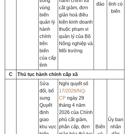
trong
hành chính và
đảo
tỉnh có
vùng
cắt giảm, đơn
biển
biển
giản hoá điều
quản lý
kiện kinh doanh
hành
thuộc phạm vi
chính
quản lý của Bộ
trên
Nông nghiệp và
biển
Môi trường
của cấp
tỉnh
C
Thủ tục hành chính cấp xã
Sửa
Nghị quyết số
đổi, bổ
17/2026/NQ-
sung
CP
ngày 29
Quyết
tháng 4 năm
định
2026 của Chính
giao
phủ cắt giảm,
Ủy ban
khu vực
phân cấp, đơn
Biển
nhân
biển
giản hóa thủ tục
và
dân