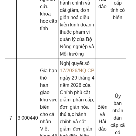
hành chính và
cấp
cứu
đảo
cắt giảm, đơn
tỉnh có
khoa
giản hoá điều
biển
học cấp
kiện kinh doanh
tỉnh
thuộc phạm vi
quản lý của Bộ
Nông nghiệp và
Môi trường
Nghị quyết số
Gia hạn
17/2026/NQ-CP
thời
ngày 29 tháng 4
hạn
năm 2026 của
giao
Chính phủ cắt
Ủy
khu vực
giảm, phân cấp,
ban
biển
đơn giản hóa
Biển
nhân
cho cá
thủ tục hành
và
7
3.000440
dân
nhân
chính và cắt
Hải
cấp xã
Việt
giảm, đơn giản
đảo
có