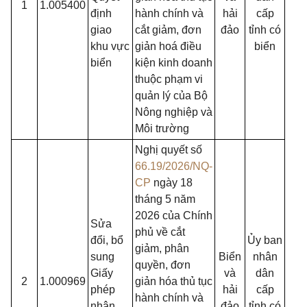
1
1.005400
định
hành chính và
hải
cấp
giao
cắt giảm, đơn
đảo
tỉnh có
khu vực
giản hoá điều
biển
biển
kiện kinh doanh
thuộc phạm vi
quản lý của Bộ
Nông nghiệp và
Môi trường
Nghị quyết số
66.19/2026/NQ-
CP
ngày 18
tháng 5 năm
2026 của Chính
Sửa
phủ về cắt
đổi, bổ
Ủy ban
giảm, phân
sung
Biển
nhân
quyền, đơn
Giấy
và
dân
2
1.000969
giản hóa thủ tục
phép
hải
cấp
hành chính và
nhận
đảo
tỉnh có