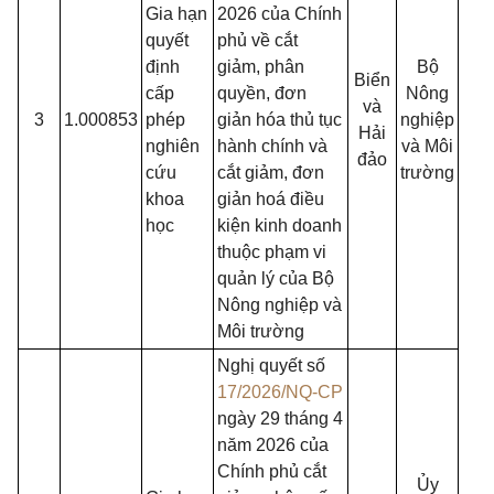
Gia hạn
2026 của Chính
quyết
phủ về cắt
định
giảm, phân
Bộ
Biển
cấp
quyền, đơn
Nông
và
3
1.000853
phép
giản hóa thủ tục
nghiệp
Hải
nghiên
hành chính và
và Môi
đảo
cứu
cắt giảm, đơn
trường
khoa
giản hoá điều
học
kiện kinh doanh
thuộc phạm vi
quản lý của Bộ
Nông nghiệp và
Môi trường
Nghị quyết số
17/2026/NQ-CP
ngày 29 tháng 4
năm 2026 của
Chính phủ cắt
Ủy