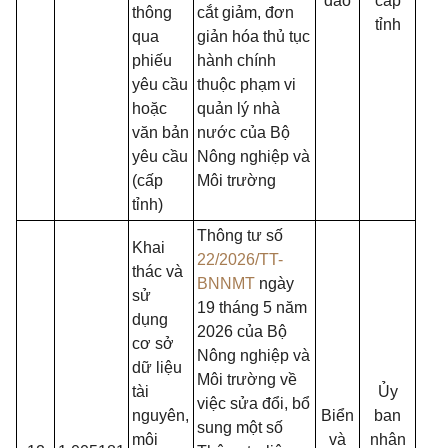
đảo
cấp
thông
cắt giảm, đơn
tỉnh
qua
giản hóa thủ tục
phiếu
hành chính
yêu cầu
thuộc phạm vi
hoặc
quản lý nhà
văn bản
nước của Bộ
yêu cầu
Nông nghiệp và
(cấp
Môi trường
tỉnh)
Thông tư số
Khai
22/2026/TT-
thác và
BNNMT
ngày
sử
19 tháng 5 năm
dụng
2026 của Bộ
cơ sở
Nông nghiệp và
dữ liệu
Môi trường về
tài
Ủy
việc sửa đổi, bổ
nguyên,
Biển
ban
sung một số
môi
và
nhân