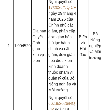
Nghị quyết số
17/2026/NQ-CP
ngày 29 tháng 4
năm 2026 của
Chính phủ cắt
Gia hạn
giảm, phân cấp,
Bộ
Quyết
đơn giản hóa
Biển
Nông
định
thủ tục hành
và
1
1.004520
nghiệp
giao
chính và cắt
Hải
và Môi
khu vực
giảm, đơn giản
đảo
trường
biển
hoá điều kiện
kinh doanh
thuộc phạm vi
quản lý của Bộ
Nông nghiệp và
Môi trường
Nghị quyết số
66.19/2026/NQ-
CP
ngày 18