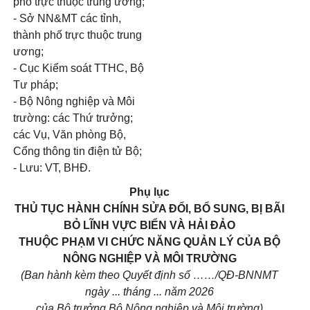
phố trực thuộc trung ương;
- Sở NN&MT các tỉnh,
thành phố trực thuộc trung
ương;
- Cục Kiểm soát TTHC, Bộ
Tư pháp;
- Bộ Nông nghiệp và Môi
trường: các Thứ trưởng;
các Vụ, Văn phòng Bộ,
Cổng thông tin điện tử Bộ;
- Lưu: VT, BHĐ.
Phụ lục
THỦ TỤC HÀNH CHÍNH SỬA ĐỔI, BỔ SUNG, BỊ BÃI
BỎ LĨNH VỰC BIỂN VÀ HẢI ĐẢO
THUỘC PHẠM VI CHỨC NĂNG QUẢN LÝ CỦA BỘ
NÔNG NGHIỆP VÀ MÔI TRƯỜNG
(Ban hành kèm theo Quyết định số ……/QĐ-BNNMT
ngày ... tháng ... năm 2026
của Bộ trưởng Bộ Nông nghiệp và Môi trường)