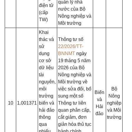
quản lý nhà
điện tử
nước của Bộ
(cấp
Nông nghiệp và
TW)
Môi trường
Khai
thác và
Thông tư số
sử
22/2026/TT-
dụng
BNNMT
ngày
cơ sở
19 tháng 5 năm
dữ liệu
2026 của Bộ
tài
Nông nghiệp và
nguyên,
Môi trường về
môi
việc sửa đổi, bổ
Bộ
Biển
trường
sung một số
Nông
và
10
1.001371
biển và
Thông tư liên
nghiệp
Hải
hải đảo
quan phân cấp,
và Môi
đảo
thông
cắt giảm, đơn
trường
qua
giản hóa thủ tục
phiếu
hành chính