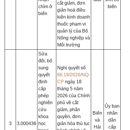
cắt giảm, đơn
chìm ở
biển
giản hoá điều
biển
kiện kinh doanh
thuộc phạm vi
quản lý của Bộ
Nông nghiệp và
Môi trường
Sửa
đổi, bổ
sung
Nghị quyết số
quyết
66.19/2026/NQ-
định
CP
ngày 18
cấp
tháng 5 năm
phép
2026 của Chính
nghiên
phủ về cắt
Ủy ban
cứu
giảm, phân
Biển
nhân
khoa
quyền, đơn
và
dân
3
3.000436
học
giản hóa thủ tục
Hải
cấp