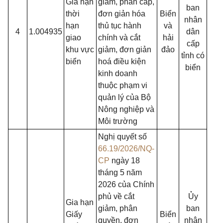
Gia hạn
giảm, phân cấp,
ban
thời
đơn giản hóa
Biển
nhân
hạn
thủ tục hành
và
4
1.004935
dân
giao
chính và cắt
hải
cấp
khu vực
giảm, đơn giản
đảo
tỉnh có
biển
hoá điều kiện
biển
kinh doanh
thuộc phạm vi
quản lý của Bộ
Nông nghiệp và
Môi trường
Nghị quyết số
66.19/2026/NQ-
CP
ngày 18
tháng 5 năm
2026 của Chính
phủ về cắt
Ủy
Gia hạn
giảm, phân
ban
Giấy
Biển
quyền, đơn
nhân