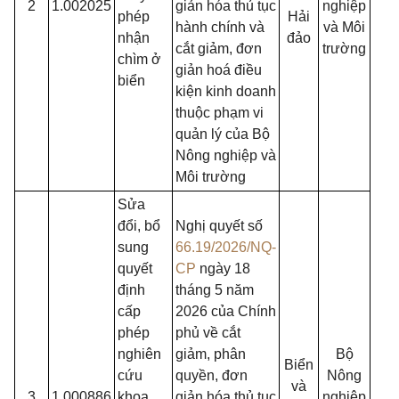
2
1.002025
giản hóa thủ tục
nghiệp
phép
Hải
hành chính và
và Môi
nhận
đảo
cắt giảm, đơn
trường
chìm ở
giản hoá điều
biển
kiện kinh doanh
thuộc phạm vi
quản lý của Bộ
Nông nghiệp và
Môi trường
Sửa
đổi, bổ
Nghị quyết số
sung
66.19/2026/NQ-
quyết
CP
ngày 18
định
tháng 5 năm
cấp
2026 của Chính
phép
phủ về cắt
nghiên
giảm, phân
Bộ
Biển
cứu
quyền, đơn
Nông
và
3
1.000886
khoa
giản hóa thủ tục
nghiệp