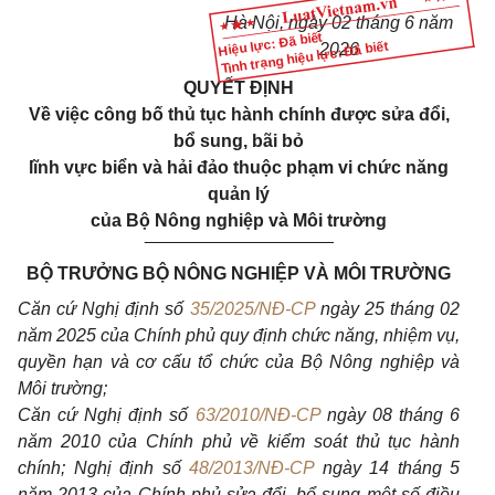
Hà Nội, ngày 02 tháng 6 năm
Hiệu lực: Đã biết
Tình trạng hiệu lực: Đã biết
2026
QUYẾT ĐỊNH
Về việc công bố thủ tục hành chính được sửa đổi,
bổ sung, bãi bỏ
lĩnh vực biển và hải đảo thuộc phạm vi chức năng
quản lý
của Bộ Nông nghiệp và Môi trường
___________________
BỘ TRƯỞNG BỘ NÔNG NGHIỆP VÀ MÔI TRƯỜNG
Căn cứ Nghị định số
35/2025/NĐ-CP
ngày 25 tháng 02
năm 2025 của Chính phủ quy định chức năng, nhiệm vụ,
quyền hạn và cơ cấu tổ chức của Bộ Nông nghiệp và
Môi trường;
Căn cứ Nghị định số
63/2010/NĐ-CP
ngày 08 tháng 6
năm 2010 của Chính phủ về kiểm soát thủ tục hành
chính; Nghị định số
48/2013/NĐ-CP
ngày 14 tháng 5
năm 2013 của Chính phủ sửa đổi, bổ sung một số điều