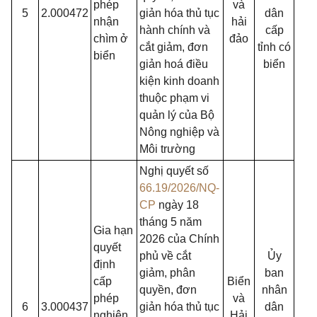
phép
và
5
2.000472
giản hóa thủ tục
dân
nhận
hải
hành chính và
cấp
chìm ở
đảo
cắt giảm, đơn
tỉnh có
biển
giản hoá điều
biển
kiện kinh doanh
thuộc phạm vi
quản lý của Bộ
Nông nghiệp và
Môi trường
Nghị quyết số
66.19/2026/NQ-
CP
ngày 18
tháng 5 năm
Gia hạn
2026 của Chính
quyết
phủ về cắt
Ủy
định
giảm, phân
ban
cấp
Biển
quyền, đơn
nhân
phép
và
6
3.000437
giản hóa thủ tục
dân
nghiên
Hải