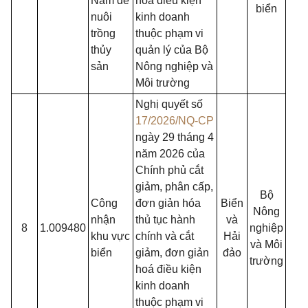
Nam để
hoá điều kiện
biển
nuôi
kinh doanh
trồng
thuộc phạm vi
thủy
quản lý của Bộ
sản
Nông nghiệp và
Môi trường
Nghị quyết số
17/2026/NQ-CP
ngày 29 tháng 4
năm 2026 của
Chính phủ cắt
giảm, phân cấp,
Bộ
Công
đơn giản hóa
Biển
Nông
nhận
thủ tục hành
và
8
1.009480
nghiệp
khu vực
chính và cắt
Hải
và Môi
biển
giảm, đơn giản
đảo
trường
hoá điều kiện
kinh doanh
thuộc phạm vi