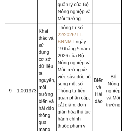
quản lý của Bộ
Nông nghiệp và
Môi trường
Thông tư số
Khai
22/2026/TT-
thác và
BNNMT
ngày
sử
19 tháng 5 năm
dụng
2026 của Bộ
cơ sở
Nông nghiệp và
dữ liệu
Môi trường về
tài
việc sửa đổi, bổ
Bộ
nguyên,
Biển
sung một số
Nông
môi
và
9
1.001373
Thông tư liên
nghiệp
trường
Hải
quan phân cấp,
và Môi
biển và
đảo
cắt giảm, đơn
trường
hải đảo
giản hóa thủ tục
thông
hành chính
qua
thuộc phạm vi
mạng