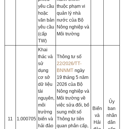
yêu cầu
thuộc phạm vi
hoặc
quản lý nhà
văn bản
nước của Bộ
yêu cầu
Nông nghiệp và
(cấp
Môi trường
TW)
Khai
thác và
Thông tư số
sử
22/2026/TT-
dụng
BNNMT
ngày
cơ sở
19 tháng 5 năm
dữ liệu
2026 của Bộ
tài
Nông nghiệp và
nguyên,
Môi trường về
Ủy
môi
việc sửa đổi, bổ
Biển
ban
trường
sung một số
và
nhân
11
1.000705
biển và
Thông tư liên
Hải
dân
hải đảo
quan phân cấp,