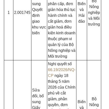
Bộ
sung
phân cấp, đơn
Biển
Nông
Quyết
giản hóa thủ tục
và
1
2.001745
nghiệp
định
hành chính và
Hải
và Môi
giao
cắt giảm, đơn
đảo
trường
khu vực
giản hoá điều
biển
kiện kinh doanh
thuộc phạm vi
quản lý của Bộ
Nông nghiệp và
Môi trường
Nghị quyết số
66.19/2026/NQ-
CP
ngày 18
tháng 5 năm
2026 của Chính
Sửa
phủ về cắt
đổi, bổ
giảm, phân
Bộ
sung
Biển
quyền, đơn
Nông
Giấy
và