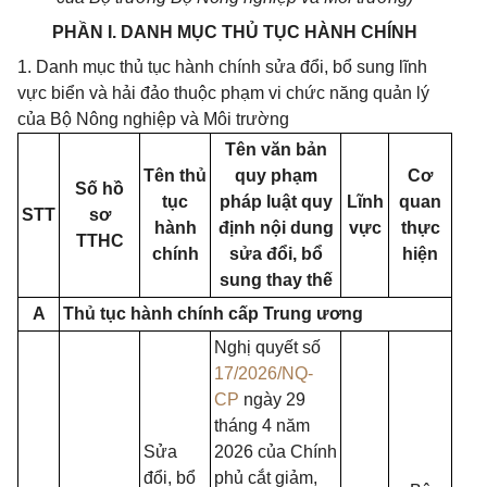
PHẦN I. DANH MỤC THỦ TỤC HÀNH CHÍNH
1. Danh mục thủ tục hành chính sửa đổi, bổ sung lĩnh
vực biển và hải đảo thuộc phạm vi chức năng quản lý
của Bộ Nông nghiệp và Môi trường
Tên văn bản
Tên thủ
quy phạm
Cơ
Số hồ
tục
pháp luật quy
Lĩnh
quan
STT
sơ
hành
định nội dung
vực
thực
TTHC
chính
sửa đổi, bổ
hiện
sung thay thế
A
Thủ tục hành chính cấp Trung ương
Nghị quyết số
17/2026/NQ-
CP
ngày 29
tháng 4 năm
Sửa
2026 của Chính
đổi, bổ
phủ cắt giảm,