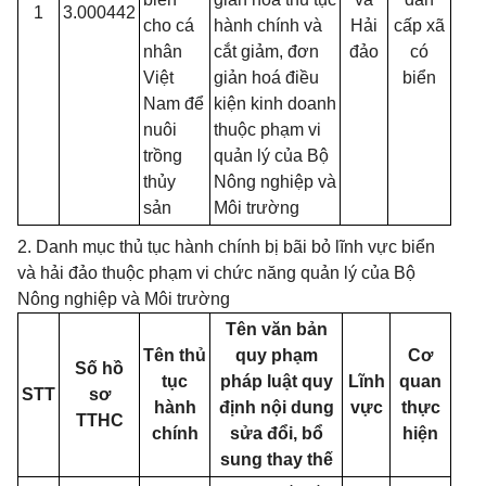
1
3.000442
cho cá
hành chính và
Hải
cấp xã
nhân
cắt giảm, đơn
đảo
có
Việt
giản hoá điều
biển
Nam để
kiện kinh doanh
nuôi
thuộc phạm vi
trồng
quản lý của Bộ
thủy
Nông nghiệp và
sản
Môi trường
2. Danh mục thủ tục hành chính bị bãi bỏ lĩnh vực biển
và hải đảo thuộc phạm vi chức năng quản lý của Bộ
Nông nghiệp và Môi trường
Tên văn bản
Tên thủ
quy phạm
Cơ
Số hồ
tục
pháp luật quy
Lĩnh
quan
STT
sơ
hành
định nội dung
vực
thực
TTHC
chính
sửa đổi, bổ
hiện
sung thay thế