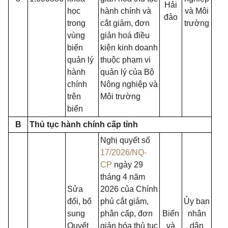
Hải
học
hành chính và
và Môi
đảo
trong
cắt giảm, đơn
trường
vùng
giản hoá điều
biển
kiện kinh doanh
quản lý
thuộc phạm vi
hành
quản lý của Bộ
chính
Nông nghiệp và
trên
Môi trường
biển
B
Thủ tục hành chính cấp tỉnh
Nghị quyết số
17/2026/NQ-
CP
ngày 29
tháng 4 năm
Sửa
2026 của Chính
đổi, bổ
phủ cắt giảm,
Ủy ban
sung
phân cấp, đơn
Biển
nhân
Quyết
giản hóa thủ tục
và
dân