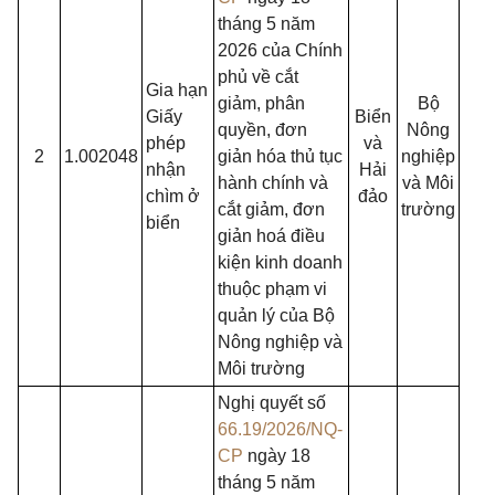
tháng 5 năm
2026 của Chính
phủ về cắt
Gia hạn
giảm, phân
Bộ
Giấy
Biển
quyền, đơn
Nông
phép
và
2
1.002048
giản hóa thủ tục
nghiệp
nhận
Hải
hành chính và
và Môi
chìm ở
đảo
cắt giảm, đơn
trường
biển
giản hoá điều
kiện kinh doanh
thuộc phạm vi
quản lý của Bộ
Nông nghiệp và
Môi trường
Nghị quyết số
66.19/2026/NQ-
CP
ngày 18
tháng 5 năm