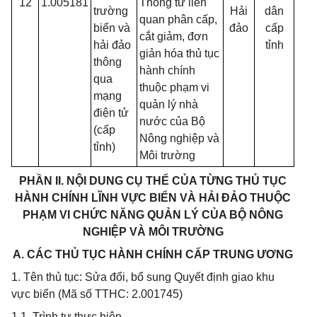
12
1.005181
Thông tư liên
trường
Hải
dân
quan phân cấp,
biển và
đảo
cấp
cắt giảm, đơn
hải đảo
tỉnh
giản hóa thủ tục
thông
hành chính
qua
thuộc phạm vi
mạng
quản lý nhà
điện tử
nước của Bộ
(cấp
Nông nghiệp và
tỉnh)
Môi trường
PHẦN II. NỘI DUNG CỤ THỂ CỦA TỪNG THỦ TỤC
HÀNH CHÍNH LĨNH VỰC BIỂN VÀ HẢI ĐẢO THUỘC
PHẠM VI CHỨC NĂNG QUẢN LÝ CỦA BỘ NÔNG
NGHIỆP VÀ MÔI TRƯỜNG
A. CÁC THỦ TỤC HÀNH CHÍNH CẤP TRUNG ƯƠNG
1. Tên thủ tục: Sửa đổi, bổ sung Quyết định giao khu
vực biển (Mã số TTHC: 2.001745)
1.1. Trình tự thực hiện