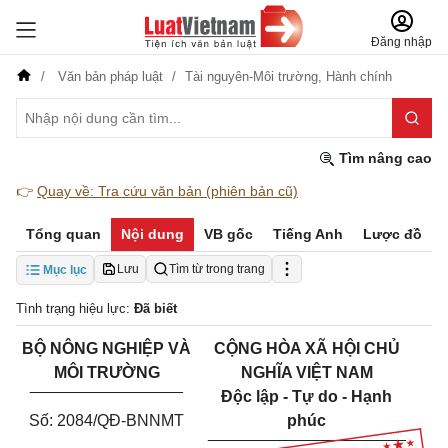
Đăng nhập
Văn bản pháp luật
Tài nguyên-Môi trường,
Hành chính
Tìm nâng cao
👉
Quay về: Tra cứu văn bản (phiên bản cũ)
Tổng quan
Nội dung
VB gốc
Tiếng Anh
Lược đồ
Lưu
Tìm từ trong trang
Mục lục
Tình trạng hiệu lực:
Đã biết
BỘ NÔNG NGHIỆP VÀ
CỘNG HÒA XÃ HỘI CHỦ
MÔI TRƯỜNG
NGHĨA VIỆT NAM
_________________
Độc lập - Tự do - Hạnh
Số: 2084/QĐ-BNNMT
phúc
______________________