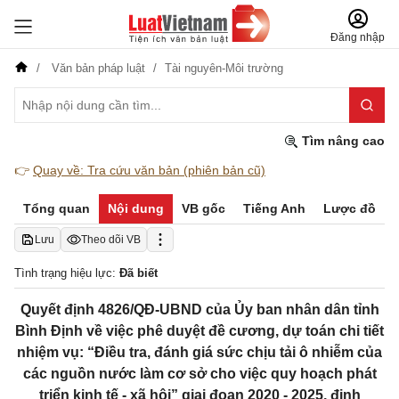
Đăng nhập
Văn bản pháp luật
Tài nguyên-Môi trường
Tìm nâng cao
👉
Quay về: Tra cứu văn bản (phiên bản cũ)
Tổng quan
Nội dung
VB gốc
Tiếng Anh
Lược đồ
Lưu
Theo dõi VB
Tình trạng hiệu lực:
Đã biết
Quyết định 4826/QĐ-UBND của Ủy ban nhân dân tỉnh
Bình Định về việc phê duyệt đề cương, dự toán chi tiết
nhiệm vụ: “Điều tra, đánh giá sức chịu tải ô nhiễm của
các nguồn nước làm cơ sở cho việc quy hoạch phát
triển kinh tế - xã hội” giai đoạn 2020 - 2025, định