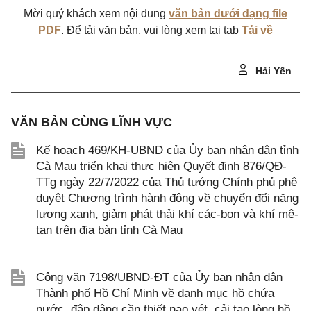
Mời quý khách xem nội dung
văn bản dưới dạng file
PDF
. Để tải văn bản, vui lòng xem tại tab
Tải về
Hải Yến
VĂN BẢN CÙNG LĨNH VỰC
Kế hoạch 469/KH-UBND của Ủy ban nhân dân tỉnh
Cà Mau triển khai thực hiện Quyết định 876/QĐ-
TTg ngày 22/7/2022 của Thủ tướng Chính phủ phê
duyệt Chương trình hành động về chuyển đổi năng
lượng xanh, giảm phát thải khí các-bon và khí mê-
tan trên địa bàn tỉnh Cà Mau
Công văn 7198/UBND-ĐT của Ủy ban nhân dân
Thành phố Hồ Chí Minh về danh mục hồ chứa
nước, đập dâng cần thiết nạo vét, cải tạo lòng hồ