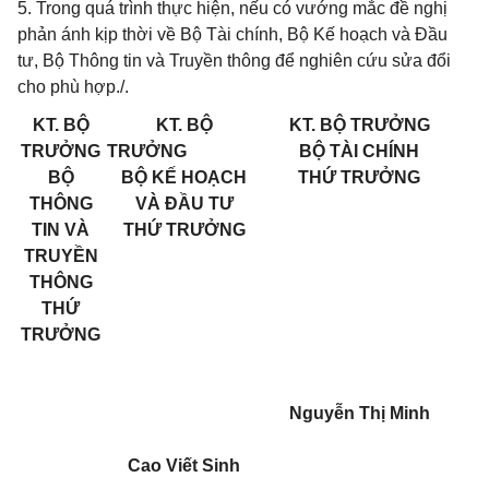
5. Trong quá trình thực hiện, nếu có vướng mắc đề nghị
phản ánh kịp thời về Bộ Tài chính, Bộ Kế hoạch và Đầu
tư, Bộ Thông tin và Truyền thông để nghiên cứu sửa đổi
cho phù hợp./.
KT. BỘ
KT. BỘ
KT. BỘ TRƯỞNG
TRƯỞNG
TRƯỞNG
BỘ TÀI CHÍNH
BỘ
BỘ KẾ HOẠCH
THỨ TRƯỞNG
THÔNG
VÀ ĐẦU TƯ
TIN VÀ
THỨ TRƯỞNG
TRUYỀN
THÔNG
THỨ
TRƯỞNG
Nguyễn Thị Minh
Cao Viết Sinh