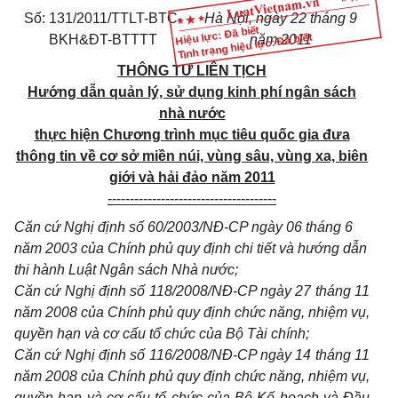
Số: 131/2011/TTLT-BTC-
Hà Nội, ngày 22 tháng 9
Hiệu lực: Đã biết
Tình trạng hiệu lực: Đã biết
BKH&ĐT-BTTTT
năm 2011
THÔNG TƯ LIÊN TỊCH
Hướng dẫn quản lý, sử dụng kinh phí ngân sách
nhà nước
thực hiện Chương trình mục tiêu quốc gia đưa
thông tin về cơ sở miền núi, vùng sâu, vùng xa, biên
giới và hải đảo năm 2011
--------------------------------------
Căn cứ Nghị định số 60/2003/NĐ-CP ngày 06 tháng 6
năm 2003 của Chính phủ quy định chi tiết và hướng dẫn
thi hành Luật Ngân sách Nhà nước;
Căn cứ Nghị định số 118/2008/NĐ-CP ngày 27 tháng 11
năm 2008 của Chính phủ quy định chức năng, nhiệm vụ,
quyền hạn và cơ cấu tổ chức của Bộ Tài chính;
Căn cứ Nghị định số 116/2008/NĐ-CP ngày 14 tháng 11
năm 2008 của Chính phủ quy định chức năng, nhiệm vụ,
quyền hạn và cơ cấu tổ chức của Bộ Kế hoạch và Đầu