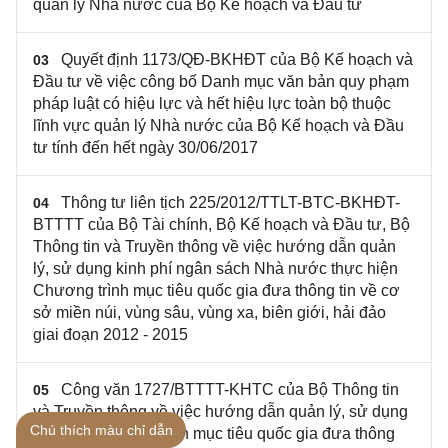
quản lý Nhà nước của Bộ Kế hoạch và Đầu tư
Quyết định 1173/QĐ-BKHĐT của Bộ Kế hoạch và
03
Đầu tư về việc công bố Danh mục văn bản quy phạm
pháp luật có hiệu lực và hết hiệu lực toàn bộ thuộc
lĩnh vực quản lý Nhà nước của Bộ Kế hoạch và Đầu
tư tính đến hết ngày 30/06/2017
Thông tư liên tịch 225/2012/TTLT-BTC-BKHĐT-
04
BTTTT của Bộ Tài chính, Bộ Kế hoạch và Đầu tư, Bộ
Thông tin và Truyền thông về việc hướng dẫn quản
lý, sử dụng kinh phí ngân sách Nhà nước thực hiện
Chương trình mục tiêu quốc gia đưa thông tin về cơ
sở miền núi, vùng sâu, vùng xa, biên giới, hải đảo
giai đoạn 2012 - 2015
Công văn 1727/BTTTT-KHTC của Bộ Thông tin
05
và Truyền thông về việc hướng dẫn quản lý, sử dụng
Chú thích màu chỉ dẫn
kinh phí Chương trình mục tiêu quốc gia đưa thông