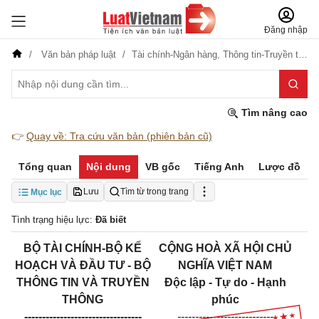
Đăng nhập
Văn bản pháp luật
Tài chính-Ngân hàng,
Thông tin-Truyền thông
Tìm nâng cao
👉
Quay về: Tra cứu văn bản (phiên bản cũ)
Tổng quan
Nội dung
VB gốc
Tiếng Anh
Lược đồ
Lưu
Tìm từ trong trang
Mục lục
Tình trạng hiệu lực:
Đã biết
BỘ TÀI CHÍNH-BỘ KẾ
CỘNG HOÀ XÃ HỘI CHỦ
HOẠCH VÀ ĐẦU TƯ - BỘ
NGHĨA VIỆT NAM
THÔNG TIN VÀ TRUYỀN
Độc lập - Tự do - Hạnh
THÔNG
phúc
---------------------------------
---------------------------