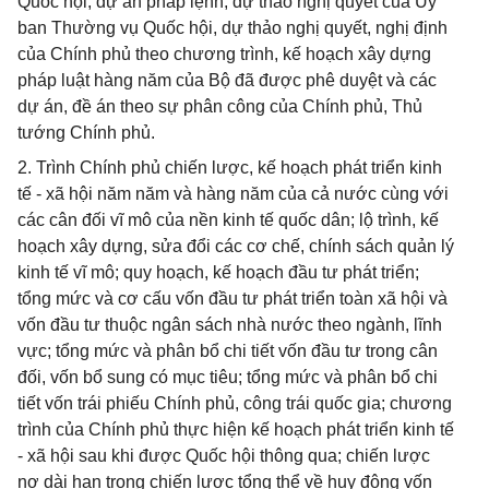
Quốc hội, dự án pháp lệnh, dự thảo nghị quyết của Ủy
ban Thường vụ Quốc hội, dự thảo nghị quyết, nghị định
của Chính phủ theo chương trình, kế hoạch xây dựng
pháp luật hàng năm của Bộ đã được phê duyệt và các
dự án, đề án theo sự phân công của Chính phủ, Thủ
tướng Chính phủ.
2. Trình Chính phủ chiến lược, kế hoạch phát triển kinh
tế - xã hội năm năm và hàng năm của cả nước cùng với
các cân đối vĩ mô của nền kinh tế quốc dân; lộ trình, kế
hoạch xây dựng, sửa đổi các cơ chế, chính sách quản lý
kinh tế vĩ mô; quy hoạch, kế hoạch đầu tư phát triển;
tổng mức và cơ cấu vốn đầu tư phát triển toàn xã hội và
vốn đầu tư thuộc ngân sách nhà nước theo ngành, lĩnh
vực; tổng mức và phân bổ chi tiết vốn đầu tư trong cân
đối, vốn bổ sung có mục tiêu; tổng mức và phân bổ chi
tiết vốn trái phiếu Chính phủ, công trái quốc gia; chương
trình của Chính phủ thực hiện kế hoạch phát triển kinh tế
- xã hội sau khi được Quốc hội thông qua; chiến lược
nợ dài hạn trong chiến lược tổng thể về huy động vốn