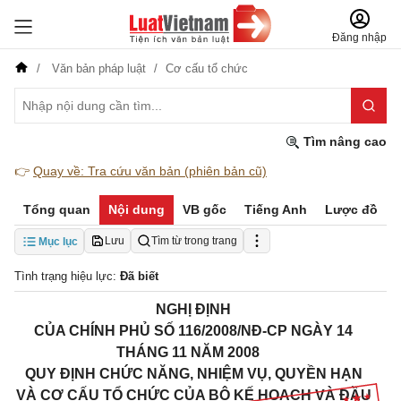
Đăng nhập
Văn bản pháp luật
Cơ cấu tổ chức
Tìm nâng cao
👉
Quay về: Tra cứu văn bản (phiên bản cũ)
Tổng quan
Nội dung
VB gốc
Tiếng Anh
Lược đồ
Lưu
Tìm từ trong trang
Mục lục
Tình trạng hiệu lực:
Đã biết
NGHỊ ĐỊNH
CỦA CHÍNH PHỦ
SỐ 116/2008/NĐ-CP NGÀY 14
THÁNG 11 NĂM 2008
QUY ĐỊNH CHỨC NĂNG, NHIỆM VỤ, QUYỀN HẠN
VÀ CƠ CẤU TỔ CHỨC CỦA BỘ KẾ HOẠCH VÀ ĐẦU