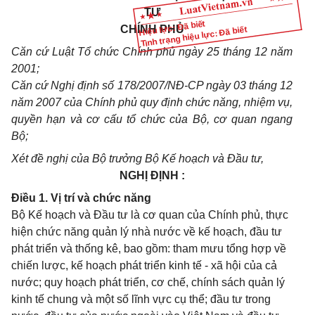
TƯ
Hiệu lực: Đã biết
CHÍNH PHỦ
Tình trạng hiệu lực: Đã biết
Căn cứ Luật Tổ chức Chính phủ ngày 25 tháng 12 năm
2001;
Căn cứ Nghị định số 178/2007/NĐ-CP ngày 03 tháng 12
năm 2007 của Chính phủ quy định chức năng, nhiệm vụ,
quyền hạn và cơ cấu tổ chức của Bộ, cơ quan ngang
Bộ;
Xét đề nghị của Bộ trưởng Bộ Kế hoạch và Đầu tư,
NGHỊ ĐỊNH :
Điều 1. Vị trí và chức năng
Bộ Kế hoạch và Đầu tư là cơ quan của Chính phủ, thực
hiện chức năng quản lý nhà nước về kế hoạch, đầu tư
phát triển và thống kê, bao gồm: tham mưu tổng hợp về
chiến lược, kế hoạch phát triển kinh tế - xã hội của cả
nước; quy hoạch phát triển, cơ chế, chính sách quản lý
kinh tế chung và một số lĩnh vực cụ thể; đầu tư trong