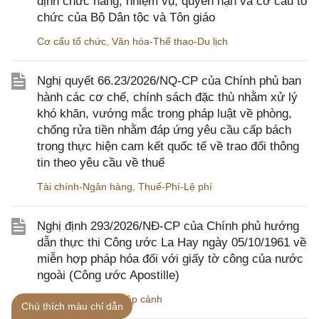
định chức năng, nhiệm vụ, quyền hạn và cơ cấu tổ
chức của Bộ Dân tộc và Tôn giáo
Cơ cấu tổ chức
,
Văn hóa-Thể thao-Du lịch
Nghị quyết 66.23/2026/NQ-CP của Chính phủ ban
hành các cơ chế, chính sách đặc thù nhằm xử lý
khó khăn, vướng mắc trong pháp luật về phòng,
chống rửa tiền nhằm đáp ứng yêu cầu cấp bách
trong thực hiện cam kết quốc tế về trao đổi thông
tin theo yêu cầu về thuế
Tài chính-Ngân hàng
,
Thuế-Phí-Lệ phí
Nghị định 293/2026/NĐ-CP của Chính phủ hướng
dẫn thực thi Công ước La Hay ngày 05/10/1961 về
miễn hợp pháp hóa đối với giấy tờ công của nước
ngoài (Công ước Apostille)
Ngoại giao
,
Xuất nhập cảnh
Chú thích màu chỉ dẫn