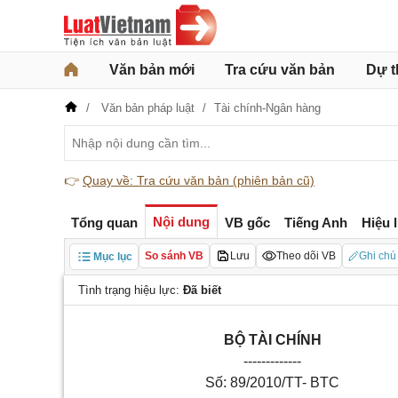
Văn bản mới
Tra cứu văn bản
Dự t
Văn bản pháp luật
Tài chính-Ngân hàng
👉
Quay về: Tra cứu văn bản (phiên bản cũ)
Nội dung
Tổng quan
VB gốc
Tiếng Anh
Hiệu 
So sánh VB
Lưu
Theo dõi VB
Ghi chú
Mục lục
Tình trạng hiệu lực:
Đã biết
BỘ TÀI CHÍNH
-------------
Số: 89/2010/TT- BTC