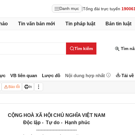
|
Danh mục
Tổng đài trực tuyến
19006
hảo
Tin văn bản mới
Tin pháp luật
Bản tin luật
Tìm kiếm
Tìm nâ
lực
VB liên quan
Lược đồ
Nội dung hợp nhất
Tải về
Báo lỗi
In
CỘNG HOÀ XÃ HỘI CHỦ NGHĨA VIỆT NAM
Độc lập - Tự do - Hạnh phúc
---------------------------