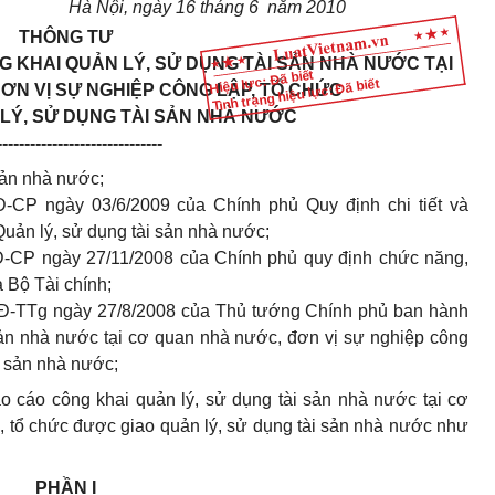
Hà Nội, ngày 16 tháng 6 năm 2010
THÔNG TƯ
 KHAI QUẢN LÝ, SỬ DỤNG TÀI SẢN NHÀ NƯỚC TẠI
Hiệu lực: Đã biết
Tình trạng hiệu lực: Đã biết
ƠN VỊ SỰ NGHIỆP CÔNG LẬP, TỔ CHỨC
LÝ, SỬ DỤNG TÀI SẢN NHÀ NƯỚC
------------------------------
sản nhà nước;
-CP ngày 03/6/2009 của Chính phủ Quy định chi tiết và
uản lý, sử dụng tài sản nhà nước;
Đ-CP ngày 27/11/2008 của Chính phủ quy định chức năng,
 Bộ Tài chính;
QĐ-TTg ngày 27/8/2008 của Thủ tướng Chính phủ ban hành
sản nhà nước tại cơ quan nhà nước, đơn vị sự nghiệp công
i sản nhà nước;
 cáo công khai quản lý, sử dụng tài sản nhà nước tại cơ
, tổ chức được giao quản lý, sử dụng tài sản nhà nước như
PHẦN I