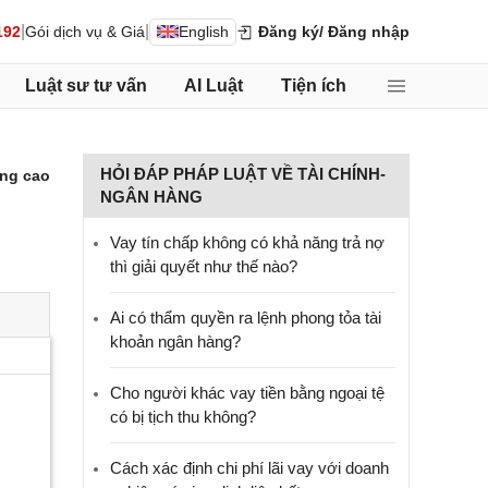
|
|
192
Gói dịch vụ & Giá
English
Đăng ký
/ Đăng nhập
Luật sư tư vấn
AI Luật
Tiện ích
HỎI ĐÁP PHÁP LUẬT VỀ TÀI CHÍNH-
ng cao
NGÂN HÀNG
Vay tín chấp không có khả năng trả nợ
thì giải quyết như thế nào?
Ai có thẩm quyền ra lệnh phong tỏa tài
khoản ngân hàng?
Cho người khác vay tiền bằng ngoại tệ
có bị tịch thu không?
Cách xác định chi phí lãi vay với doanh