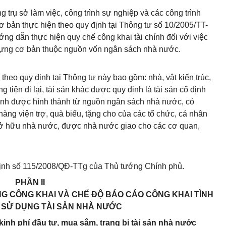
 trụ sở làm việc, công trình sự nghiệp và các công trình
ơ bản thực hiện theo quy định tại Thông tư số 10/2005/TT-
g dẫn thực hiện quy chế công khai tài chính đối với việc
dựng cơ bản thuộc nguồn vốn ngân sách nhà nước.
theo quy định tại Thông tư này bao gồm: nhà, vật kiến trúc,
 tiện đi lại, tài sản khác được quy định là tài sản cố định
 định được hình thành từ nguồn ngân sách nhà nước, có
àng viện trợ, quà biếu, tặng cho của các tổ chức, cá nhân
sở hữu nhà nước, được nhà nước giao cho các cơ quan,
 định số 115/2008/QĐ-TTg của Thủ tướng Chính phủ.
PHẦN II
NG CÔNG KHAI VÀ CHẾ ĐỘ BÁO CÁO CÔNG KHAI TÌNH
, SỬ DỤNG TÀI SẢN NHÀ NƯỚC
kinh phí đầu tư, mua sắm, trang bị tài sản nhà nước