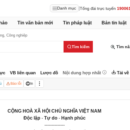
|
Danh mục
Tổng đài trực tuyến
19006
hảo
Tin văn bản mới
Tin pháp luật
Bản tin luật
àng,
Công nghiệp
Tìm kiếm
Tìm nâ
lực
VB liên quan
Lược đồ
Nội dung hợp nhất
Tải về
ú
Báo lỗi
In
CỘNG HOÀ XÃ HỘI CHỦ NGHĨA VIỆT NAM
Độc lập
-
Tự do
-
Hạnh phúc
--------------