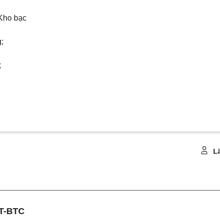
Kho bạc
;
;
Lã
T-BTC