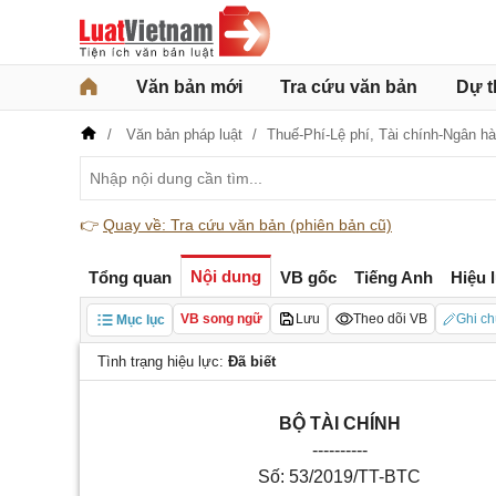
Văn bản mới
Tra cứu văn bản
Dự t
Văn bản pháp luật
Thuế-Phí-Lệ phí,
Tài chính-Ngân h
👉
Quay về: Tra cứu văn bản (phiên bản cũ)
Nội dung
Tổng quan
VB gốc
Tiếng Anh
Hiệu 
VB song ngữ
Lưu
Theo dõi VB
Ghi ch
Mục lục
Tình trạng hiệu lực:
Đã biết
BỘ TÀI CHÍNH
----------
Số: 53/2019/TT-BTC