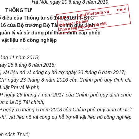
Hà Nội, ngày 20 tháng 8 năm 2019
THÔNG TƯ
ố điều của Thông tư số 148/2016/TT-BTC
Hiệu lực: Đã biết
Tình trạng hiệu lực: Đã biết
16 của Bộ trưởng Bộ Tài chính quy định
quản lý và sử dụng phí thẩm định cấp phép
vật liệu nổ công nghiệp
--------------
tháng 11 năm 2015;
ày 25 tháng 6 năm 2015;
, vật liệu nổ và công cụ hỗ trợ ngày 20 tháng 6 năm 2017;
CP ngày 23 tháng 8 năm 2016 của Chính phủ quy định chi
Luật Phí và lệ phí;
P ngày 26 tháng 7 năm 2017
của Chính phủ quy định chức
ức của Bộ Tài chính;
 ngày 15 tháng 5 năm 2018 của Chính phủ quy định chi tiết
hí, vật liệu nổ và công cụ hỗ trợ về vật liệu nổ công nghiệp
nh sách Thuế;