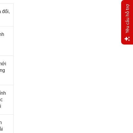
 đổi,
nh
Yêu
cầu
hỗ trợ
mới
ụng
ính
ực
i
h
ải