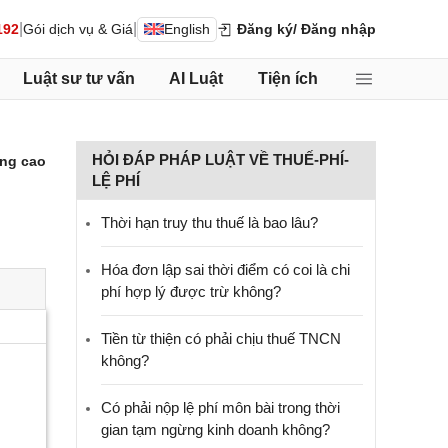
|
|
192
Gói dịch vụ & Giá
English
Đăng ký
/ Đăng nhập
Luật sư tư vấn
AI Luật
Tiện ích
HỎI ĐÁP PHÁP LUẬT VỀ THUẾ-PHÍ-
ng cao
LỆ PHÍ
Thời hạn truy thu thuế là bao lâu?
Hóa đơn lập sai thời điểm có coi là chi
phí hợp lý được trừ không?
Tiền từ thiện có phải chịu thuế TNCN
không?
Có phải nộp lệ phí môn bài trong thời
gian tạm ngừng kinh doanh không?