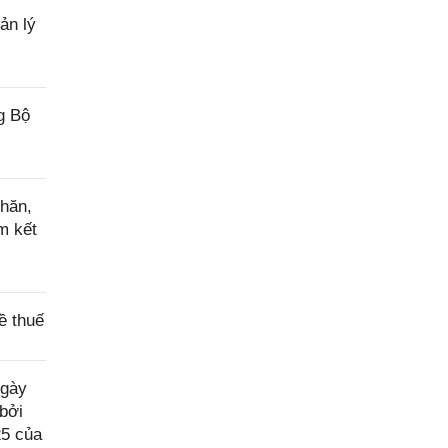
ản lý
g Bộ
hăn,
m kết
ề thuế
ngày
bởi
25 của