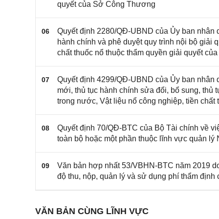
quyết của Sở Công Thương
Quyết định 2280/QĐ-UBND của Ủy ban nhân dân
06
hành chính và phê duyệt quy trình nội bộ giải q
chất thuốc nổ thuộc thẩm quyền giải quyết c
Quyết định 4299/QĐ-UBND của Ủy ban nhân dâ
07
mới, thủ tục hành chính sửa đổi, bổ sung, thủ 
trong nước, Vật liệu nổ công nghiệp, tiền ch
Quyết định 70/QĐ-BTC của Bộ Tài chính về vi
08
toàn bộ hoặc một phần thuộc lĩnh vực quản l
Văn bản hợp nhất 53/VBHN-BTC năm 2019 do B
09
độ thu, nộp, quản lý và sử dụng phí thẩm định
VĂN BẢN CÙNG LĨNH VỰC