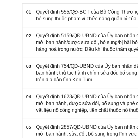
Quyết định 555/QĐ-BCT của Bộ Công Thương v
01
bổ sung thuộc phạm vi chức năng quản lý củ
Quyết định 5159/QĐ-UBND của Ủy ban nhân dâ
02
mới ban hành/được sửa đổi, bổ sung/bị bãi bỏ l
hàng hoá trong nước; Dầu khí thuộc thẩm quy
Quyết định 754/QĐ-UBND của Ủy ban nhân dân
03
ban hành; thủ tục hành chính sửa đổi, bổ sung 
trên địa bàn tỉnh Kon Tum
Quyết định 1623/QĐ-UBND của Ủy ban nhân dâ
04
mới ban hành, được sửa đổi, bổ sung và phê duy
vật liệu nổ công nghiệp, tiền chất thuốc nổ 
Quyết định 2857/QĐ-UBND của Ủy ban nhân dâ
05
mới ban hành, sửa đổi, bổ sung trong lĩnh vực 