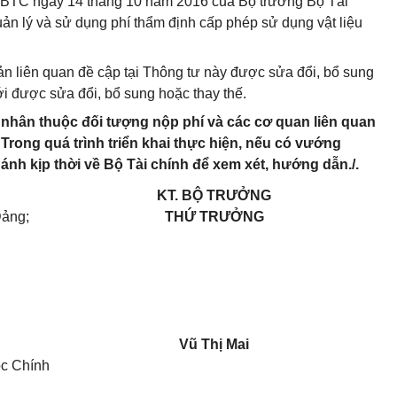
T-BTC ngày 14 tháng 10 năm 2016 của Bộ trưởng Bộ Tài
uản lý và sử dụng phí thẩm định cấp phép sử dụng vật liệu
bản liên quan đề cập tại Thông tư này được sửa đổi, bổ sung
ới được sửa đổi, bổ sung hoặc thay thế.
á nhân thuộc đối tượng nộp phí và các cơ quan liên quan
 Trong quá trình triển khai thực hiện, nếu có vướng
ánh kịp thời về Bộ Tài chính để xem xét, hướng dẫn./.
KT. BỘ TRƯỞNG
Đảng;
THỨ TRƯỞNG
o;
Vũ Thị Mai
ộc Chính