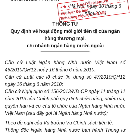
Hà Nội, ngày
30
tháng
6
Hiệu lực: Đã biết
Tình trạng hiệu lực: Đã biết
năm 20
16
THÔNG TƯ
Quy định về hoạt động môi giới tiền tệ của ngân
hàng thương mại,
chi nhánh ngân hàng nước ngoài
__________________
Căn cứ Luật Ngân hàng Nhà nước Việt Nam số
46/
2010
/
Q
H12 ngày 16 th
á
ng 6 năm 2010;
Căn cứ Luật các tổ chức tín dụng s
ố
47/20
10
/
Q
H
1
2
ngày 16 th
á
ng 6 năm
2010;
Căn cứ Nghị định số
1
56/2013/NĐ-CP ngày 11 tháng 11
năm 2013 của Chính phủ quy định chức năng
,
nhiệm vụ,
quy
ề
n hạn và cơ
cấu tổ
chức của Ngân hàng Nhà nước
Việt Nam (sau đây gọi là Ngân hàng Nhà nước);
Theo đề nghị của Vụ trưởng Vụ Ch
í
nh sách tiền tệ;
Thống đốc Ngân hàng Nhà nước ban hành Thông tư