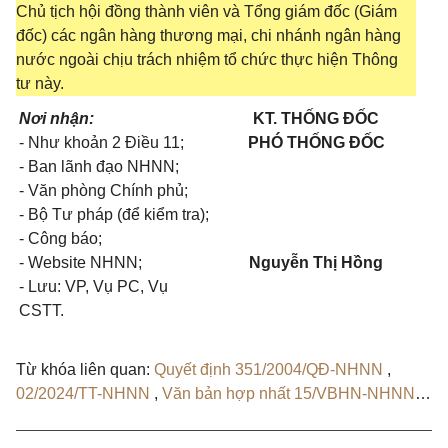
Chủ tịch hội đồng thành viên và Tổng giám đốc (Giám
đốc) các ngân hàng thương mại, chi nhánh ngân hàng
nước ngoài chịu trách nhiệm tổ chức thực hiện Thông
tư này.
Nơi nhận:
KT. THỐNG ĐỐC
- Như kho
ả
n 2 Điều 11;
PHÓ THỐNG ĐỐC
- Ban lãnh đạo NHNN;
-
Văn phòng Chính phủ;
- Bộ Tư pháp (để kiểm tra);
- Công báo;
- Website NHNN;
Nguyễn Thị Hồng
- Lưu: VP
,
Vụ PC
,
Vụ
CSTT.
Từ khóa liên quan:
Quyết định 351/2004/QĐ-NHNN
,
02/2024/TT-NHNN
,
Văn bản hợp nhất 15/VBHN-NHNN
,
Quyết định 157/QĐ-NHNN
,
Thông tư 07/2026/TT-NHNN
,
Văn bản hợp nhất 43/VBHN-NHNN