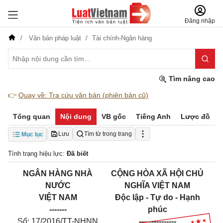
Đăng nhập
Văn bản pháp luật
Tài chính-Ngân hàng
Tìm nâng cao
👉
Quay về: Tra cứu văn bản (phiên bản cũ)
Tổng quan
Nội dung
VB gốc
Tiếng Anh
Lược đồ
Lưu
Tìm từ trong trang
Mục lục
Tình trạng hiệu lực:
Đã biết
NGÂN HÀNG NHÀ
CỘNG HÒA XÃ HỘI CHỦ
NƯỚC
NGHĨA VIỆT NAM
VIỆT NAM
Độc lập - Tự do - Hạnh
-------
phúc
Số:
17
/2016/TT-NHNN
---------------