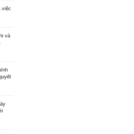
 việc
hi và
n
hính
quyết
gày
ới