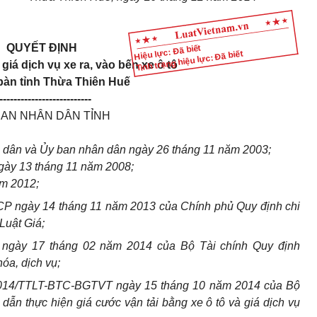
QUYẾT ĐỊNH
Hiệu lực: Đã biết
Tình trạng hiệu lực: Đã biết
giá dịch vụ xe ra, vào bến xe ô tô
 bàn tỉnh Thừa Thiên Huế
--------------------------
BAN NHÂN DÂN TỈNH
 dân và Ủy ban nhân dân ngày 26 tháng 11 năm 2003;
gày 13 tháng 11 năm 2008;
ăm 2012;
CP ngày 14 tháng 11 năm 2013 của Chính phủ
Quy định chi
Luật Giá;
 ngày 17 tháng 02 năm 2014 của Bộ Tài chính
Quy định
óa, dịch vụ;
/2014/TTLT-BTC-BGTVT ngày 15 tháng 10 năm 2014 của Bộ
dẫn thực hiện giá cước vận tải bằng xe ô tô và giá dịch vụ