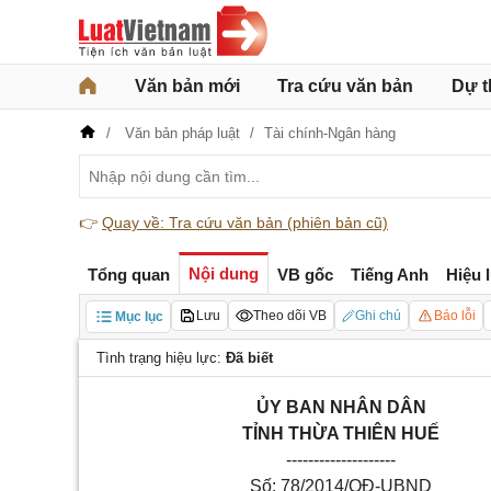
Văn bản mới
Tra cứu văn bản
Dự t
Văn bản pháp luật
Tài chính-Ngân hàng
👉
Quay về: Tra cứu văn bản (phiên bản cũ)
Nội dung
Tổng quan
VB gốc
Tiếng Anh
Hiệu 
Lưu
Theo dõi VB
Ghi chú
Báo lỗi
Mục lục
Tình trạng hiệu lực:
Đã biết
ỦY BAN NHÂN DÂN
TỈNH THỪA THIÊN HUẾ
--------------------
Số: 78/2014/QĐ-UBND