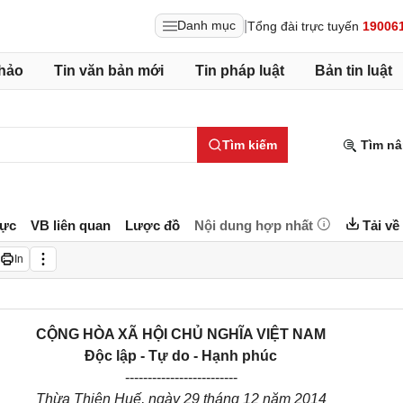
|
Danh mục
Tổng đài trực tuyến
19006
hảo
Tin văn bản mới
Tin pháp luật
Bản tin luật
Tìm kiếm
Tìm nâ
lực
VB liên quan
Lược đồ
Nội dung hợp nhất
Tải về
In
CỘNG HÒA XÃ HỘI CHỦ NGHĨA VIỆT NAM
Độc lập - Tự do - Hạnh phúc
-------------------------
Thừa Thiên
Huế, ngày 29 tháng 12 năm 2014