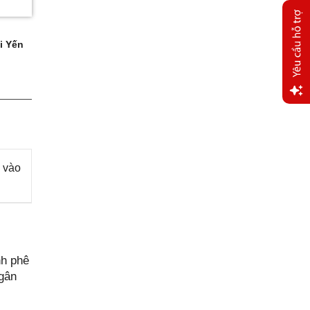
i Yến
Yêu
cầu
hỗ trợ
 vào
nh phê
ngân