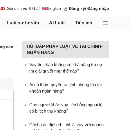
|
|
192
Gói dịch vụ & Giá
English
Đăng ký
/ Đăng nhập
Luật sư tư vấn
AI Luật
Tiện ích
HỎI ĐÁP PHÁP LUẬT VỀ TÀI CHÍNH-
ng cao
NGÂN HÀNG
Vay tín chấp không có khả năng trả nợ
thì giải quyết như thế nào?
Ai có thẩm quyền ra lệnh phong tỏa tài
khoản ngân hàng?
Cho người khác vay tiền bằng ngoại tệ
có bị tịch thu không?
Cách xác định chi phí lãi vay với doanh