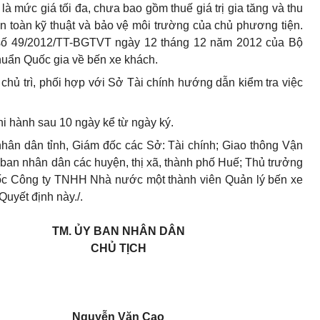
 là mức giá tối đa, chưa bao gồm thuế giá trị gia tăng và thu
n toàn kỹ thuật và bảo vệ môi trường của chủ phương tiện.
 số 49/2012/TT-BGTVT ngày 12 tháng 12 năm 2012 của Bộ
huẩn Quốc gia về bến xe khách.
chủ trì, phối hợp với Sở Tài chính hướng dẫn kiểm tra việc
hi hành sau 10 ngày kể từ ngày ký.
n dân tỉnh, Giám đốc các Sở: Tài chính; Giao thông Vận
y ban nhân dân các huyện, thị xã, thành phố Huế; Thủ trưởng
đốc Công ty TNHH Nhà nước một thành viên Quản lý bến xe
uyết định này./.
TM. ỦY BAN NHÂN DÂN
CHỦ TỊCH
Nguyễn Văn Cao