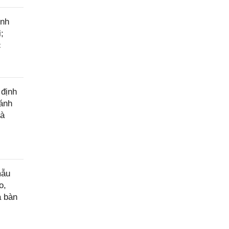
ính
;
c
 định
đánh
hà
mẫu
o,
a bàn