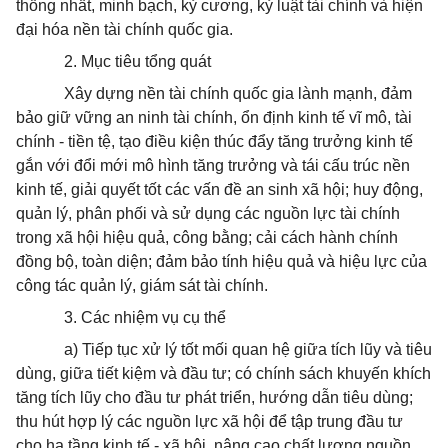
thống nhất, minh bạch, kỷ cương, kỷ luật tài chính và hiện
đại hóa nền tài chính quốc gia.
2. Mục tiêu tổng quát
Xây dựng nền tài chính quốc gia lành mạnh, đảm
bảo giữ vững an ninh tài chính, ổn định kinh tế vĩ mô, tài
chính - tiền tệ, tạo điều kiện thúc đẩy tăng trưởng kinh tế
gắn với đổi mới mô hình tăng trưởng và tái cấu trúc nền
kinh tế, giải quyết tốt các vấn đề an sinh xã hội; huy động,
quản lý, phân phối và sử dụng các nguồn lực tài chính
trong xã hội hiệu quả, công bằng; cải cách hành chính
đồng bộ, toàn diện; đảm bảo tính hiệu quả và hiệu lực của
công tác quản lý, giám sát tài chính.
3. Các nhiệm vụ cụ thể
a) Tiếp tục xử lý tốt mối quan hệ giữa tích lũy và tiêu
dùng, giữa tiết kiệm và đầu tư; có chính sách khuyến khích
tăng tích lũy cho đầu tư phát triển, hướng dẫn tiêu dùng;
thu hút hợp lý các nguồn lực xã hội để tập trung đầu tư
cho hạ tầng kinh tế - xã hội, nâng cao chất lượng nguồn