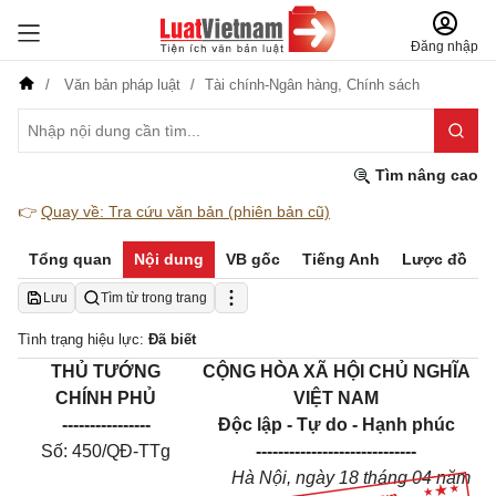
Đăng nhập
Văn bản pháp luật
Tài chính-Ngân hàng,
Chính sách
Tìm nâng cao
👉
Quay về: Tra cứu văn bản (phiên bản cũ)
Tổng quan
Nội dung
VB gốc
Tiếng Anh
Lược đồ
Lưu
Tìm từ trong trang
Tình trạng hiệu lực:
Đã biết
THỦ TƯỚNG
CỘNG HÒA XÃ HỘI CHỦ NGHĨA
CHÍNH PHỦ
VIỆT NAM
----------------
Độc lập - Tự do - Hạnh phúc
Số: 450/QĐ-TTg
-----------------------------
Hà Nội, ngày 18 tháng 04 năm