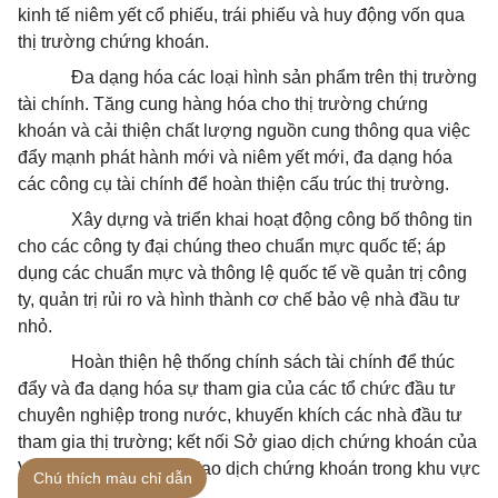
kinh tế niêm yết cổ phiếu, trái phiếu và huy động vốn qua
thị trường chứng khoán.
Đa dạng hóa các loại hình sản phẩm trên thị trường
tài chính. Tăng cung hàng hóa cho thị trường chứng
khoán và cải thiện chất lượng nguồn cung thông qua việc
đẩy mạnh phát hành mới và niêm yết mới, đa dạng hóa
các công cụ tài chính để hoàn thiện cấu trúc thị trường.
Xây dựng và triển khai hoạt động công bố thông tin
cho các công ty đại chúng theo chuẩn mực quốc tế; áp
dụng các chuẩn mực và thông lệ quốc tế về quản trị công
ty, quản trị rủi ro và hình thành cơ chế bảo vệ nhà đầu tư
nhỏ.
Hoàn thiện hệ thống chính sách tài chính để thúc
đẩy và đa dạng hóa sự tham gia của các tổ chức đầu tư
chuyên nghiệp trong nước, khuyến khích các nhà đầu tư
tham gia thị trường; kết nối Sở giao dịch chứng khoán của
Việt Nam với các Sở giao dịch chứng khoán trong khu vực
Chú thích màu chỉ dẫn
ASEAN.