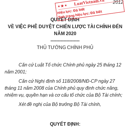
2012
Hiệu lực: Đã biết
Tình trạng hiệu lực: Đã biết
QUYẾT ĐỊNH
VỀ VIỆC PHÊ DUYỆT CHIẾN LƯỢC TÀI CHÍNH ĐẾN
NĂM 2020
--------------------
THỦ TƯỚNG CHÍNH PHỦ
Căn cứ Luật Tổ chức Chính phủ ngày 25 tháng 12
năm 2001;
Căn cứ Nghị định số 118/2008/NĐ-CP ngày 27
tháng 11 năm 2008 của Chính phủ quy định chức năng,
nhiệm vụ, quyền hạn và cơ cấu tổ chức của Bộ Tài chính;
Xét đề nghị của Bộ trưởng Bộ Tài chính,
QUYẾT ĐỊNH: