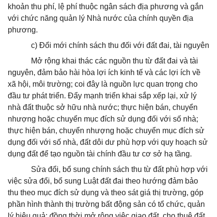
khoản thu phí, lệ phí thuộc ngân sách địa phương và gắn
với chức năng quản lý Nhà nước của chính quyền địa
phương.
c) Đổi mới chính sách thu đối với đất đai, tài nguyên
Mở rộng khai thác các nguồn thu từ đất đai và tài
nguyên, đảm bảo hài hòa lợi ích kinh tế và các lợi ích về
xã hội, môi trường; coi đây là nguồn lực quan trọng cho
đầu tư phát triển. Đẩy mạnh triển khai sắp xếp lại, xử lý
nhà đất thuộc sở hữu nhà nước; thực hiện bán, chuyển
nhượng hoặc chuyển mục đích sử dụng đối với số nhà;
thực hiện bán, chuyển nhượng hoặc chuyển mục đích sử
dụng đối với số nhà, đất dôi dư phù hợp với quy hoạch sử
dụng đất để tạo nguồn tài chính đầu tư cơ sở hạ tầng.
Sửa đổi, bổ sung chính sách thu từ đất phù hợp với
việc sửa đổi, bổ sung Luật đất đai theo hướng đảm bảo
thu theo mục đích sử dụng và theo sát giá thị trường, góp
phần hình thành thị trường bất động sản có tổ chức, quản
lý hiệu quả; đồng thời mở rộng việc giao đất, cho thuê đất