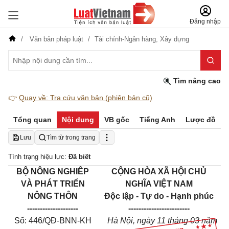
Đăng nhập
Văn bản pháp luật
Tài chính-Ngân hàng,
Xây dựng
Tìm nâng cao
👉
Quay về: Tra cứu văn bản (phiên bản cũ)
Tổng quan
Nội dung
VB gốc
Tiếng Anh
Lược đồ
Lưu
Tìm từ trong trang
Tình trạng hiệu lực:
Đã biết
BỘ NÔNG NGHIÊP
CỘNG HÒA XÃ HỘI CHỦ
VÀ PHÁT TRIỂN
NGHĨA VIỆT NAM
NÔNG THÔN
Độc lập - Tự do - Hạnh phúc
--------------------
------------------------
Số: 446/QĐ-BNN-KH
Hà Nội, ngày 11 tháng 03 năm