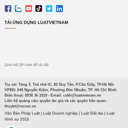
TẢI ỨNG DỤNG LUATVIETNAM
Quét mã QR code để cài đặt
Trụ sở: Tầng 3, Toà nhà IC, 82 Duy Tân, P.Cầu Giấy, TP.Hà Nội
VPĐD: 648 Nguyễn Kiệm, Phường Đức Nhuận, TP. Hồ Chí Minh
Điện thoại: 0938 36 1919 - Email:
cskh@luatvietnam.vn
Liên hệ quảng cáo; quyền tác giả và các quyền liên quan:
thuybt@incom.vn
Văn Bản Pháp Luật
|
Luật Doanh nghiệp
|
Luật Đất đai
|
Luật
Hình sự 2015