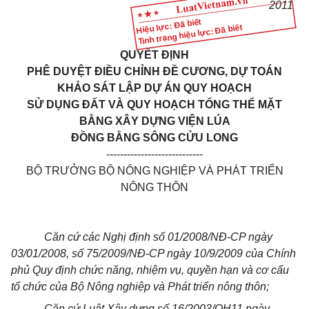
2011
Hiệu lực: Đã biết
Tình trạng hiệu lực: Đã biết
QUYẾT ĐỊNH
PHÊ DUYỆT ĐIỀU CHỈNH ĐỀ CƯƠNG, DỰ TOÁN
KHẢO SÁT LẬP DỰ ÁN QUY HOẠCH
SỬ DỤNG ĐẤT
VÀ QUY HOẠCH TỔNG THỂ MẶT
BẰNG XÂY DỰNG VIỆN LÚA
ĐỒNG BẰNG SÔNG CỬU LONG
----------------------------
BỘ TRƯỞNG BỘ NÔNG NGHIỆP VÀ PHÁT TRIỂN
NÔNG THÔN
Căn cứ các Nghị định số 01/2008/NĐ-CP ngày
03/01/2008, số 75/2009/NĐ-CP ngày 10/9/2009 của Chính
phủ Quy định chức năng, nhiệm vụ, quyền hạn và cơ cấu
tổ chức của Bộ Nông nghiệp và Phát triển nông thôn;
Căn cứ Luật Xây dựng số 16/2003/QH11 ngày