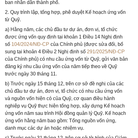
ban nhân dân thành phố.
2. Quy trình lập, tổng hợp, phê duyệt Kế hoạch ứng vốn
từ Quỹ.
a) Hằng năm, các chủ đầu tư dự án, đơn vị, tổ chức
được ứng vốn quy định tại khoản 1 Điều 14 Nghị định
số
104/2024/NĐ-CP
của Chính phủ (được sửa đổi, bổ
sung tại khoản 4 Điều 2 Nghị định số
291/2025/NĐ-CP
của Chính phủ) có nhu cầu ứng vốn từ Quỹ, gửi văn bản
đăng ký nhu cầu ứng vốn của năm tiếp theo về Quỹ
trước ngày 30 tháng 11.
b) Trước ngày 15 tháng 12, trên cơ sở đề nghị của các
chủ đầu tư dự án, đơn vị, tổ chức có nhu cầu ứng vốn
và nguồn vốn hiện có của Quỹ, cơ quan điều hành
nghiệp vụ Quỹ thực hiện tổng hợp, xây dựng Kế hoạch
ứng vốn năm sau trình Hội đồng quản lý Quỹ. Kế hoạch
ứng vốn hằng năm bao gồm: Tổng nguồn vốn ứng,
danh mục các dự án hoặc nhiệm vụ.
c) Trước ngày 31 tháng 12, trên cơ sở tờ trình của Giám