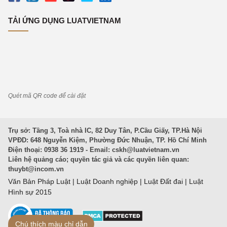
TẢI ỨNG DỤNG LUATVIETNAM
Quét mã QR code để cài đặt
Trụ sở: Tầng 3, Toà nhà IC, 82 Duy Tân, P.Cầu Giấy, TP.Hà Nội
VPĐD: 648 Nguyễn Kiệm, Phường Đức Nhuận, TP. Hồ Chí Minh
Điện thoại: 0938 36 1919 - Email:
cskh@luatvietnam.vn
Liên hệ quảng cáo; quyền tác giả và các quyền liên quan:
thuybt@incom.vn
Văn Bản Pháp Luật
|
Luật Doanh nghiệp
|
Luật Đất đai
|
Luật
Hình sự 2015
Chú thích màu chỉ dẫn