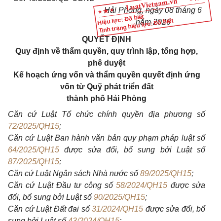
Hải Phòng, ngày 08 tháng 6
Hiệu lực: Đã biết
Tình trạng hiệu lực: Đã biết
năm 2026
QUYẾT ĐỊNH
Quy định về thẩm quyền, quy trình lập, tổng hợp,
phê duyệt
Kế hoạch ứng vốn và thẩm quyền quyết định ứng
vốn từ Quỹ phát triển đất
thành phố Hải Phòng
Căn cứ Luật Tổ chức chính quyền địa phương số
72/2025/QH15
;
Căn cứ Luật Ban hành văn bản quy phạm pháp luật số
64/2025/QH15
được sửa đổi, bổ sung bởi Luật số
87/2025/QH15
;
Căn cứ Luật Ngân sách Nhà nước số
89/2025/QH15
;
Căn cứ Luật Đầu tư công số
58/2024/QH15
được sửa
đổi, bổ sung bởi Luật số
90/2025/QH15
;
Căn cứ Luật Đất đai số
31/2024/QH15
được sửa đổi, bổ
sung bởi Luật số
43/2024/QH15
;