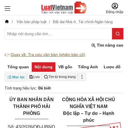
Đăng nhập
Văn bản pháp luật
Đất đai-Nhà ở,
Tài chính-Ngân hàng
Tìm nâng cao
👉
Quay về: Tra cứu văn bản (phiên bản cũ)
Tổng quan
Nội dung
VB gốc
Tiếng Anh
Lược đồ
Lưu
Tìm từ trong trang
Mục lục
Tình trạng hiệu lực:
Đã biết
ỦY BAN NHÂN DÂN
CỘNG HÒA XÃ HỘI CHỦ
THÀNH PHỐ HẢI
NGHĨA VIỆT NAM
PHÒNG
Độc lập – Tự do – Hạnh
_____________
phúc
_________________
Số: 43/2026/QĐ-UBND