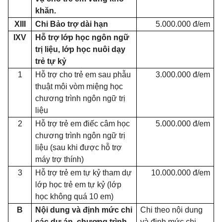
khăn.
XIII
Chi Bảo trợ dài hạn
5.000.000 đ/em
IXV
Hỗ trợ
lớp học ngôn ngữ
trị liệu, lớp học nuôi dạy
trẻ tự kỷ
1
Hỗ trợ cho trẻ em sau phẫu
3.000.000 đ/em
thuật môi vòm miệng học
chương trình ngôn ngữ trị
liệu
2
Hỗ trợ trẻ em điếc câm học
5.000.000 đ/em
chương trình ngôn ngữ trị
liệu (sau khi được hỗ trợ
máy trợ thính)
3
Hỗ trợ trẻ em tự kỷ tham dự
10.000.000 đ/em
lớp học trẻ em tự kỷ (lớp
học không quá 10 em)
B
Nội dung và định mức chi
Chi theo nội dung
các dự án, chương trình
và định mức chi