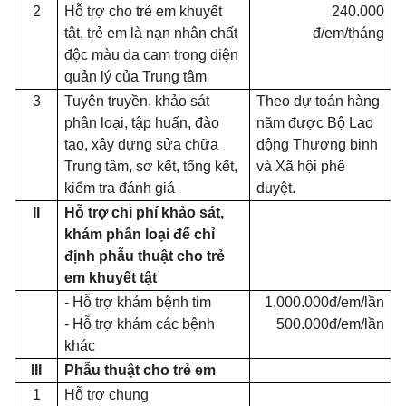
2
Hỗ trợ cho trẻ em khuyết
240.000
tật, trẻ em là nạn nhân chất
đ/em/tháng
độc màu da cam trong diện
quản lý của Trung tâm
3
Tuyên truyền, khảo sát
Theo dự toán hàng
phân loại, tập huấn, đào
năm được Bộ Lao
tạo, xây dựng sửa chữa
động Thương binh
Trung tâm, sơ kết, tổng kết,
và Xã hội phê
kiểm tra đánh giá
duyệt.
II
Hỗ trợ
chi phí khảo sát,
khám phân loại để chỉ
định phẫu thuật cho trẻ
em khuyết tật
- Hỗ trợ khám bệnh tim
1.000.000đ/em/lần
- Hỗ trợ khám các bệnh
500.000đ/em/lần
khác
III
Phẫu thuật
cho trẻ em
1
Hỗ trợ
chung