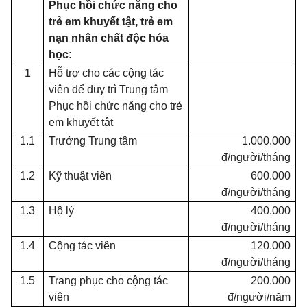
Phục hồi chức năng cho
trẻ em khuyết tật, trẻ em
nạn nhân chất độc
hóa
học:
1
Hỗ trợ cho các cộng tác
viên để duy trì Trung tâm
Phục hồi chức năng cho trẻ
em khuyết tật
1.1
Trưởng Trung tâm
1.000.000
đ/người/tháng
1.2
Kỹ thuật viên
600.000
đ/người/tháng
1.3
Hộ lý
400.000
đ/người/tháng
1.4
Cộng tác viên
120.000
đ/người/tháng
1.5
Trang phục cho cộng tác
200.000
viên
đ/người/năm