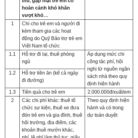
thu, gặp mặt trẻ em có
hoàn cảnh khó khăn
vượt khó…
1
Chi cho trẻ em và người đi
kèm tham gia các hoạt
động do Quỹ Bảo trợ trẻ em
Việt Nam tổ chức
1.1
Hỗ trợ đi lại, thuê phòng
Áp dụng mức chi
ngủ
công tác phí, hội
nghị từ nguồn ngân
1.2
Hỗ trợ tiền ăn (kể cả ngày
sách nhà theo quy
đi đường)
định hiện hành
1.3
Tiền quà cho trẻ em
2.000.000đ/xuất/em
2
Các chi phí khác: thuê tổ
Theo quy định hiện
chức sự kiện, thuê xe đưa
hành và có trong
đón trẻ em và gia đình, thuê
dự toán duyệt
hội trường, địa điểm, các
khoản thuê mướn khác,
phí, lệ phí làm thủ tục, giấy