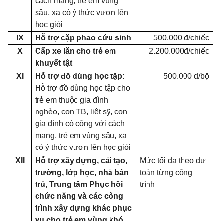
cách mạng, trẻ em vùng
sâu, xa có ý thức vươn lên
học giỏi
IX
Hỗ trợ
cặp phao cứu sinh
500.000 đ/chiếc
X
Cấp
xe lăn cho trẻ em
2.200.000đ/chiếc
khuyết tật
XI
Hỗ trợ
đồ dùng học tập:
500.000 đ/bộ
Hỗ trợ
đồ dùng học tập cho
trẻ em thuộc gia đình
nghèo, con TB, liệt sỹ, con
gia đình có công với cách
mạng, trẻ em vùng sâu, xa
có ý thức vươn lên học giỏi
XII
Hỗ trợ
xây dựng, cải tạo,
Mức tối đa theo dự
trường, lớp học, nhà bán
toán từng công
trú, Trung tâm Phục hồi
trình
chức năng và các công
trình xây dựng khác phục
vụ cho trẻ em vùng khó