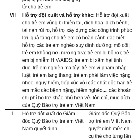
tờ cho trẻ em
VII
Hỗ trợ đột xuất và hỗ trợ khác:
Hỗ trợ đột xuất
cho trẻ em vùng bị thiên tai, dịch họa, dịch bệnh,
tai nạn rủi ro, hỗ trợ xây dựng các công trình phúc
lợi, quà tặng cho trẻ em có hoàn cảnh đặc biệt;
hỗ trợ các trẻ em nghèo suy dinh dưỡng; mồ côi;
trẻ em không nơi nương tựa; trẻ em bị bỏ rơi; trẻ
em bị nhiễm HIV/AIDS; trẻ em bị xâm hại tình
dục; trẻ em nghiện ma túy; trẻ em vi phạm pháp
luật; trẻ em lang thang; trẻ em phải làm việc nặng
nhọc, nguy hiểm, tiếp xúc với các chất độc hại; trẻ
em mắc các bệnh nặng, hiểm nghèo,... các khoản
chi phí hỗ trợ khác phù hợp với tôn chỉ, mục đích
của Quỹ Bảo trợ trẻ em Việt Nam.
1
Hỗ trợ đột xuất do Giám
Giám đốc Quỹ Bảo
đốc Quỹ Bảo trợ trẻ em Việt
trợ trẻ em Việt Nam
Nam quyết định
quyết định mức chi
cụ thể cho từng lần