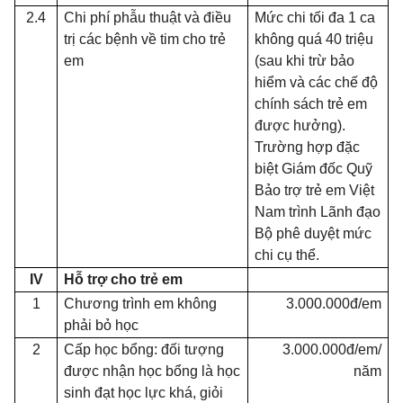
2.4
Chi phí phẫu thuật và điều
Mức chi tối đa 1 ca
trị các bệnh về tim cho trẻ
không quá 40 triệu
em
(sau khi trừ bảo
hiểm và các chế độ
chính sách trẻ em
được hưởng).
Trường hợp đặc
biệt Giám đốc Quỹ
Bảo trợ trẻ em Việt
Nam trình Lãnh đạo
Bộ phê duyệt mức
chi cụ thể.
IV
Hỗ tr
ợ
cho trẻ em
1
Chương trình em không
3.000.000đ/em
phải bỏ học
2
Cấp học bổng: đối tượng
3.000.000đ/em/
được nhận học bổng là học
năm
sinh đạt học lực khá, giỏi