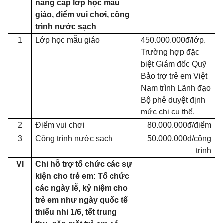
nâng cấp lớp học mẫu
giáo, điểm vui chơi, công
trình n
ướ
c sạch
1
Lớp học mẫu giáo
450.000.000đ/lớp.
Trường hợp đặc
biệt Giám đốc Quỹ
Bảo trợ trẻ em Việt
Nam trình Lãnh đạo
Bộ phê duyệt định
mức chi cụ thể.
2
Điểm vui chơi
80.000.000đ/
điểm
3
Công trình nước sạch
50.000.000đ/công
trình
VI
Chi
hỗ trợ
tổ chức
các sự
kiện cho trẻ em:
Tổ chức
các ngày lễ, kỷ niệm cho
trẻ em như ngày quốc tế
thiếu nhi 1/6, tết trung