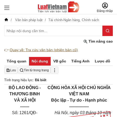
Đăng nhập
Văn bản pháp luật
Tài chính-Ngân hàng,
Chính sách
Tìm nâng cao
👉
Quay về: Tra cứu văn bản (phiên bản cũ)
Tổng quan
Nội dung
VB gốc
Tiếng Anh
Lược đồ
Lưu
Tìm từ trong trang
Tình trạng hiệu lực:
Đã biết
BỘ LAO ĐỘNG -
CỘNG HÒA XÃ HỘI CHỦ NGHĨA
THƯƠNG BINH
VIỆT NAM
VÀ XÃ HỘI
Độc lập - Tự do - Hạnh phúc
-------
---------------
Số: 1261/QĐ-
Hà Nội, ngày 03 tháng 10 năm