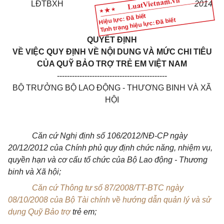
LĐTBXH
2014
Hiệu lực: Đã biết
Tình trạng hiệu lực: Đã biết
QUYẾT ĐỊNH
VỀ VIỆC QUY ĐỊNH VỀ NỘI DUNG VÀ MỨC CHI TIÊU
CỦA QUỸ BẢO TRỢ TRẺ EM VIỆT NAM
--------------------------------------------
BỘ TRƯỞNG BỘ LAO ĐỘNG - THƯƠNG BINH VÀ XÃ
HỘI
Căn cứ Nghị định số 106/2012/NĐ-CP ngày
20/12/2012 của Chính phủ quy định chức năng, nhiệm vụ,
quyền hạn và cơ cấu tổ chức của Bộ Lao động - Thương
binh và Xã hội;
Căn cứ Thông tư số 87/2008/TT-BTC ngày
08/10/2008 của Bộ Tài chính về hướng dẫn quản lý và sử
dụng Quỹ Bảo trợ
trẻ em;