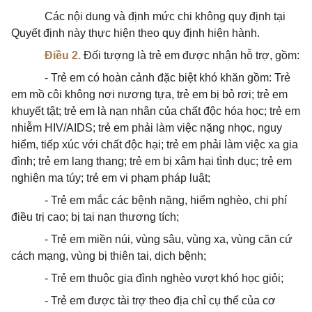
Các nội dung và định mức chi không quy định tại
Quyết định này thực hiện theo quy định hiện hành.
Điều 2.
Đối tượng là trẻ em được nhận hỗ trợ, gồm:
- Trẻ em có hoàn cảnh đặc biệt khó khăn gồm: Trẻ
em mồ côi không nơi nương tựa, trẻ em bị bỏ rơi; trẻ em
khuyết tật; trẻ em là nạn nhân của chất độc hóa học; trẻ em
nhiễm HIV/AIDS; trẻ em phải làm việc nặng nhọc, nguy
hiểm, tiếp xúc với chất độc hại; trẻ em phải làm việc xa gia
đình; trẻ em lang thang; trẻ em bị xâm hại tình dục; trẻ em
nghiện ma túy; trẻ em vi phạm pháp luật;
- Trẻ em mắc các bệnh nặng, hiểm nghèo, chi phí
điều trị cao; bị tai nạn thương tích;
- Trẻ em miền núi, vùng sâu, vùng xa, vùng căn cứ
cách mạng, vùng bị thiên tai, dịch bệnh;
- Trẻ em thuộc gia đình nghèo vượt khó học giỏi;
- Trẻ em được tài trợ theo địa chỉ cụ thể của cơ