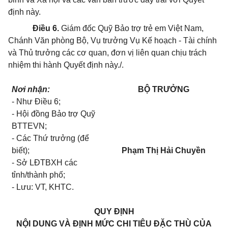
định này.
Điều 6.
Giám đốc Quỹ Bảo trợ trẻ em Việt Nam,
Chánh Văn phòng Bộ, Vụ trưởng Vụ
Kế hoạch
- Tài chính
và Thủ trưởng các cơ quan, đơn vị liên quan chịu trách
nhiệm thi hành Quyết định này./.
Nơi nhận:
BỘ TRƯỞNG
- Như Điều 6;
- Hội đồng Bảo trợ Quỹ
BTTEVN;
- Các Thứ trưởng (để
biết);
Phạm Thị Hải Chuyền
- Sở LĐTBXH các
tỉnh/thành phố;
- Lưu: VT, KHTC.
QUY ĐỊNH
NỘI DUNG VÀ ĐỊNH MỨC CHI TIÊU ĐẶC THÙ CỦA