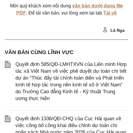
Mời quý khách xem nội dung
văn bản dưới dạng file
PDF
. Để tải văn bản, vui lòng xem tại tab
Tải về
Lã Nga
VĂN BẢN CÙNG LĨNH VỰC
Quyết định 585/QĐ-LMHTXVN của Liên minh Hợp
tác xã Việt Nam về việc phê duyệt dự toán chi tiết
dự án “Thúc đẩy tài chính toàn diện và Phát triển
kinh tế hợp tác trong nền kinh tế số ở Việt Nam”
do Trường Cao đẳng Kinh tế - Kỹ thuật Trung
ương thực hiện
Quyết định 1336/QĐ-CHQ của Cục Hải quan về
việc công bố công khai điều chỉnh dự toán chi
ngân sách Nhà nước năm 2026 của Cục Hải quan