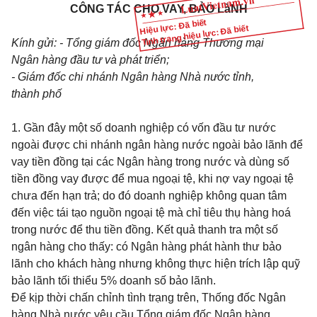
CÔNG TÁC CHO VAY, BẢO LàNH
Hiệu lực: Đã biết
Tình trạng hiệu lực: Đã biết
Kính gửi: - Tổng giám đốc Ngân hàng Thương mại
Ngân hàng đầu tư và phát triển;
- Giám đốc chi nhánh Ngân hàng Nhà nước tỉnh,
thành phố
1. Gần đây một số doanh nghiệp có vốn đầu tư nước
ngoài được chi nhánh ngân hàng nước ngoài bảo lãnh để
vay tiền đồng tại các Ngân hàng trong nước và dùng số
tiền đồng vay được để mua ngoại tệ, khi nợ vay ngoại tệ
chưa đến hạn trả; do đó doanh nghiệp không quan tâm
đến việc tái tạo nguồn ngoại tệ mà chỉ tiêu thụ hàng hoá
trong nước để thu tiền đồng. Kết quả thanh tra một số
ngân hàng cho thấy: có Ngân hàng phát hành thư bảo
lãnh cho khách hàng nhưng không thực hiện trích lập quỹ
bảo lãnh tối thiểu 5% doanh số bảo lãnh.
Để kịp thời chấn chỉnh tình trạng trên, Thống đốc Ngân
hàng Nhà nước yêu cầu Tổng giám đốc Ngân hàng