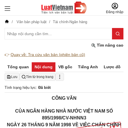
Đăng nhập
Văn bản pháp luật
Tài chính-Ngân hàng
Tìm nâng cao
👉
Quay về: Tra cứu văn bản (phiên bản cũ)
Tổng quan
Nội dung
VB gốc
Tiếng Anh
Lược đồ
Lưu
Tìm từ trong trang
Tình trạng hiệu lực:
Đã biết
CÔNG VĂN
CỦA NGÂN HÀNG NHÀ NƯỚC VIỆT NAM SỐ
895/1998/CV-NHNN3
NGÀY 26 THÁNG 9 NĂM 1998 VỀ VIỆC CHẤN CHỈNH