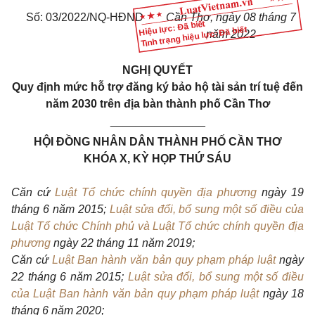
Số: 03/2022/NQ-HĐND
Cần Thơ, ngày 08 tháng 7
Hiệu lực: Đã biết
Tình trạng hiệu lực: Đã biết
năm 2022
NGHỊ QUYẾT
Quy định mức hỗ trợ đăng ký bảo hộ tài sản trí tuệ đến
năm 2030 trên địa bàn thành phố Cần Thơ
_______________
HỘI ĐỒNG NHÂN DÂN THÀNH PHỐ CẦN THƠ
KHÓA X, KỲ HỌP THỨ SÁU
Căn cứ
Luật Tổ chức chính quyền địa phương
ngày 19
tháng 6 năm 2015;
Luật sửa đổi, bổ sung một số điều của
Luật Tổ chức Chính phủ và Luật Tổ chức chính quyền địa
phương
ngày 22 tháng 11 năm 2019;
Căn cứ
Luật Ban hành văn bản quy phạm pháp luật
ngày
22 tháng 6 năm 2015;
Luật sửa đổi, bổ sung một số điều
của Luật Ban hành văn bản quy phạm pháp luật
ngày 18
tháng 6 năm 2020;