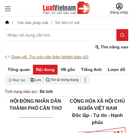
Đăng nhập
Văn bản pháp luật
Sở hữu trí tuệ
Tìm nâng cao
👉
Quay về: Tra cứu văn bản (phiên bản cũ)
Tổng quan
Nội dung
VB gốc
Tiếng Anh
Lược đồ
Lưu
Tìm từ trong trang
Mục lục
Tình trạng hiệu lực:
Đã biết
HỘI ĐỒNG NHÂN DÂN
CỘNG HÒA XÃ HỘI CHỦ
THÀNH PHỐ CẦN THƠ
NGHĨA VIỆT NAM
_____________
Độc lập - Tự do - Hạnh
phúc
_______________