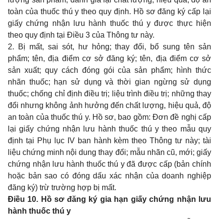
toàn của thuốc thú y theo quy định. Hồ sơ đăng ký cấp lại
giấy chứng nhận lưu hành thuốc thú y được thực hiện
theo quy định tại
Điều 3 của Thông tư này
.
2. Bị mất, sai sót, hư hỏng; thay đổi, bổ sung tên sản
phẩm; tên, địa điểm cơ sở đăng ký; tên, địa điểm cơ sở
sản xuất; quy cách đóng gói của sản phẩm; hình thức
nhãn thuốc; hạn sử dụng và thời gian ngừng sử dụng
thuốc; chống chỉ định điều trị; liệu trình điều trị; những thay
đổi nhưng không ảnh hưởng đến chất lượng, hiệu quả, độ
an toàn của thuốc thú y. Hồ sơ, bao gồm: Đơn đề nghị cấp
lại giấy chứng nhận lưu hành thuốc thú y theo mẫu quy
định tại
Phụ lục IV
ban hành kèm theo Thông tư này; tài
liệu chứng minh nội dung thay đổi; mẫu nhãn cũ, mới; giấy
chứng nhận lưu hành thuốc thú y đã được cấp (bản chính
hoặc bản sao có đóng dấu xác nhận của doanh nghiệp
đăng ký) trừ trường hợp bị mất.
Điều 10. Hồ sơ đăng ký gia hạn giấy chứng nhận lưu
hành thuốc thú y