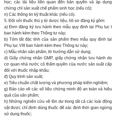
học; các tài liệu liên quan đến bản quyền và áp dụng
chứng chỉ sản xuất chế phẩm sinh học (nếu có);
n) Các thông tin kỹ thuật khác (nếu có).
5. Đối với thuốc thú y từ dược liệu, hồ sơ đăng ký gồm:
a) Đơn đăng ký lưu hành theo mẫu quy định tại
Phụ lục I
ban hành kèm theo Thông tư này;
b) Tóm tắt đặc tính của sản phẩm theo mẫu quy định tại
Phụ lục VIII
ban hành kèm theo Thông tư này;
c) Mẫu nhãn sản phẩm, tờ hướng dẫn sử dụng;
d) Giấy chứng nhận GMP, giấy chứng nhận lưu hành do
cơ quan nhà nước có thẩm quyền của nước sản xuất cấp
đối với thuốc nhập khẩu;
đ) Quy trình sản xuất;
e) Tiêu chuẩn chất lượng và phương pháp kiểm nghiệm;
g) Báo cáo về các số liệu chứng minh độ an toàn và hiệu
quả của sản phẩm;
h) Những nghiên cứu về tồn dư trong tất cả các loài động
vật được chỉ định dùng thuốc để xác định thời gian ngừng
sử dụng thuốc;