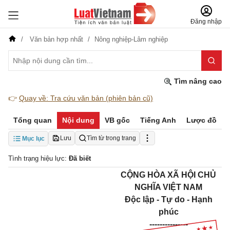
Đăng nhập
Văn bản hợp nhất
Nông nghiệp-Lâm nghiệp
Tìm nâng cao
👉
Quay về: Tra cứu văn bản (phiên bản cũ)
Tổng quan
Nội dung
VB gốc
Tiếng Anh
Lược đồ
Lưu
Tìm từ trong trang
Mục lục
Tình trạng hiệu lực:
Đã biết
CỘNG HÒA XÃ HỘI CHỦ
NGHĨA VIỆT NAM
Độc lập - Tự do - Hạnh
phúc
---------------