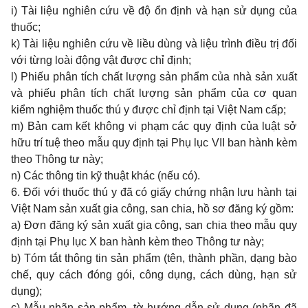
i) Tài liệu nghiên cứu về độ ổn định và hạn sử dụng của
thuốc;
k) Tài liệu nghiên cứu về liều dùng và liệu trình điều trị đối
với từng loài động vật được chỉ định;
l) Phiếu phân tích chất lượng sản phẩm của nhà sản xuất
và phiếu phân tích chất lượng sản phẩm của cơ quan
kiểm nghiệm thuốc thú y được chỉ định tại Việt Nam cấp;
m) Bản cam kết không vi phạm các quy định của luật sở
hữu trí tuệ theo mẫu quy định tại
Phụ lục VII
ban hành kèm
theo Thông tư này;
n) Các thông tin kỹ thuật khác (nếu có).
6. Đối với thuốc thú y đã có giấy chứng nhận lưu hành tại
Việt Nam sản xuất gia công, san chia, hồ sơ đăng ký gồm:
a) Đơn đăng ký sản xuất gia công, san chia theo mẫu quy
định tại
Phụ lục X
ban hành kèm theo Thông tư này;
b) Tóm tắt thông tin sản phẩm (tên, thành phần, dạng bào
chế, quy cách đóng gói, công dụng, cách dùng, hạn sử
dụng);
c) Mẫu nhãn sản phẩm, tờ hướng dẫn sử dụng (nhãn đã