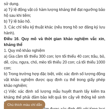
sử dụng.
a) Tỷ lệ động vật có hàm lượng kháng thể đạt ngưỡng bảo
hộ sau khi tiêm;
b) Tỷ lệ bảo hộ.
3. Các chỉ tiêu kỹ thuật khác (nêu trong hồ sơ đăng ký lưu
hành).
Điều 16. Quy mô và thời gian khảo nghiệm vắc xin,
kháng thể
1. Quy mô khảo nghiệm
a) Gia cầm tối thiểu 300 con; lợn tối thiểu 40 con; trâu, bò,
dê, cừu, ngựa, chó, mèo tối thiểu 20 con; cá tối thiểu 1000
con;
b) Trong trường hợp đặc biệt, việc xác định số lượng động
vật khảo nghiệm được quy định cụ thể trong giấy phép
khảo nghiệm;
c) Việc xác định số lượng mẫu huyết thanh lấy kiểm tra
kháng thể phải đảm bảo kết quả tin cậy về thống kê sinh
học.
Chú thích màu chỉ dẫn
2. Thời gian khảo nghiệm được xác định đối với từng loại