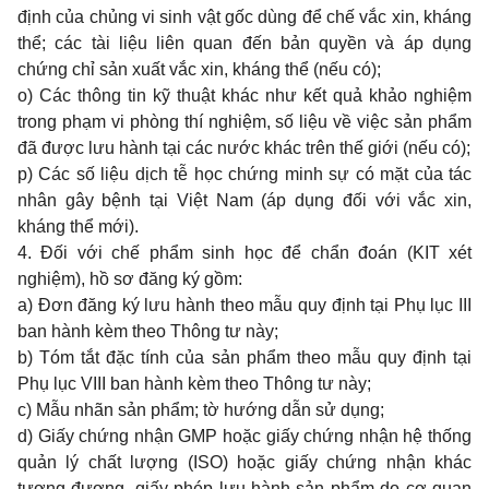
định của chủng vi sinh vật gốc dùng để chế vắc xin, kháng
thể; các tài liệu liên quan đến bản quyền và áp dụng
chứng chỉ sản xuất vắc xin, kháng thể (nếu có);
o) Các thông tin kỹ thuật khác như kết quả khảo nghiệm
trong phạm vi phòng thí nghiệm, số liệu về việc sản phẩm
đã được lưu hành tại các nước khác trên thế giới (nếu có);
p) Các số liệu dịch tễ học chứng minh sự có mặt của tác
nhân gây bệnh tại Việt Nam (áp dụng đối với vắc xin,
kháng thể mới).
4. Đối với chế phẩm sinh học để chẩn đoán (KIT xét
nghiệm), hồ sơ đăng ký gồm:
a) Ðơn đăng ký lưu hành theo mẫu quy định tại
Phụ lục III
ban hành kèm theo Thông tư này;
b) Tóm tắt đặc tính của sản phẩm theo mẫu quy định tại
Phụ lục VIII
ban hành kèm theo Thông tư này;
c) Mẫu nhãn sản phẩm; tờ hướng dẫn sử dụng;
d) Giấy chứng nhận GMP hoặc giấy chứng nhận hệ thống
quản lý chất lượng (ISO) hoặc giấy chứng nhận khác
tương đương, giấy phép lưu hành sản phẩm do cơ quan