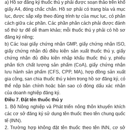
a) Hồ sơ đăng ký thuốc thú y phải được soạn thảo trên khổ
giấy A4, đóng chắc chắn. Hồ sơ phải có trang bìa và mục
lục, được sắp xếp theo đúng trình tự của mục lục, có phân
cách giữa các phần. Các phần phân cách phải được đánh
số thứ tự để dễ tham khảo; mỗi thuốc thú y phải có hồ sơ
đăng ký riêng;
b) Các loại giấy chứng nhận GMP, giấy chứng nhận ISO,
giấy chứng nhận đủ điều kiện sản xuất thuốc thú y, giấy
chứng nhận đủ điều kiện nhập khẩu thuốc thú y, phiếu
phân tích chất lượng sản phẩm (CoA), giấy chứng nhận
lưu hành sản phẩm (CFS, CPP, MA), hợp đồng sản xuất
gia công, san chia thuốc thú y kèm trong hồ sơ đăng ký, có
thể nộp bản chính hoặc bản sao có đóng dấu xác nhận
của doanh nghiệp đăng ký.
Điều 7. Đặt tên thuốc thú y
1. Bộ Nông nghiệp và Phát triển nông thôn khuyến khích
các cơ sở đăng ký sử dụng tên thuốc theo tên chung quốc
tế (INN).
2. Trường hợp không đặt tên thuốc theo tên INN, cơ sở