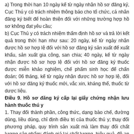
a) Trong thời hạn 10 ngày kể từ ngày nhận hồ sơ đăng ký,
Cục Thú y có trách nhiệm thông báo cho tổ chức, cá nhân
đăng ký biết để hoàn thiện đối với những trường hợp hồ
sơ không đạt yêu cầu;
b) Cục Thú y có trách nhiệm thẩm định hồ sơ và trả lời kết
quả trong thời hạn như sau: 20 ngày, kể từ ngày nhận
được hồ sơ hợp lệ đối với hồ sơ đăng ký sản xuất để xuất
khẩu, sản xuất gia công, san chia; 40 ngày, kể từ ngày
nhận được hồ sơ hợp lệ đối với hồ sơ đăng ký thuốc
được miễn khảo nghiệm, chế phẩm sinh học để chẩn
đoán; 06 tháng, kể từ ngày nhận được hồ sơ hợp lệ, đối
với hồ sơ đăng ký thuốc mới, vắc xin, kháng thể, thuốc từ
dược liệu.
Điều 9. Hồ sơ đăng ký cấp lại giấy chứng nhận lưu
hành thuốc thú y
1. Thay đổi thành phần, công thức, dạng bào chế, đường
dùng, liều dùng, chỉ định điều trị của thuốc thú y; thay đổi
phương pháp, quy trình sản xuất mà làm thay đổi chất
lượng sản phẩm; đánh giá lại chất lượng, hiệu quả, độ an