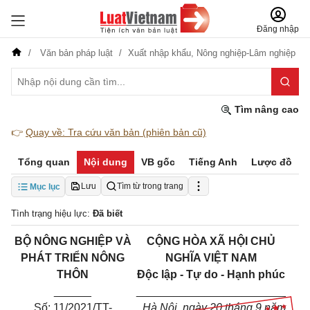
Đăng nhập
Văn bản pháp luật
Xuất nhập khẩu,
Nông nghiệp-Lâm nghiệp
Tìm nâng cao
👉
Quay về: Tra cứu văn bản (phiên bản cũ)
Tổng quan
Nội dung
VB gốc
Tiếng Anh
Lược đồ
Lưu
Tìm từ trong trang
Mục lục
Tình trạng hiệu lực:
Đã biết
BỘ NÔNG NGHIỆP VÀ
CỘNG HÒA XÃ HỘI CHỦ
PHÁT TRIỂN NÔNG
NGHĨA VIỆT NAM
THÔN
Độc lập - Tự do - Hạnh phúc
______
________________________
Số: 11/2021/TT-
Hà Nội, ngày 20 tháng 9 năm