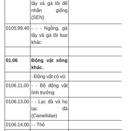
tây và gà lôi để
nhân giống
(SEN)
0105.99.40
- - - Ngỗng, gà
tây và gà lôi loại
khác
01.06
Động vật sống
khác.
- Động vật có vú:
0106.11.00
- - Bộ động vật
linh trưởng
0106.13.00
- - Lạc đà và họ
lạc đà
(
Camelidae
)
0106.14.00
- - Thỏ