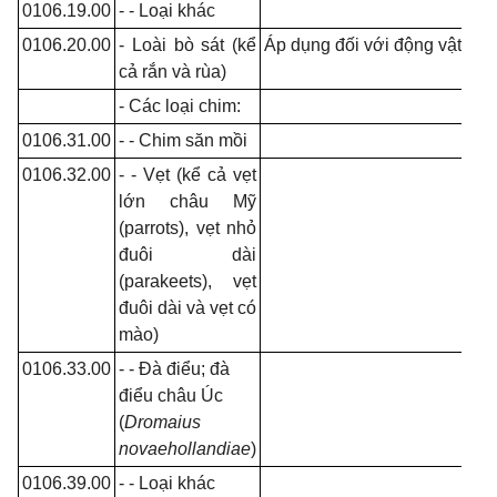
0106.19.00
- - Loại khác
0106.20.00
- Loài bò sát (kể
Áp dụng đối với động vật
sốn
cả rắn và rùa)
- Các loại chim:
0106.31.00
- - Chim săn mồi
0106.32.00
- - Vẹt (kể cả vẹt
lớn châu Mỹ
(parrots), vẹt nhỏ
đuôi dài
(parakeets), vẹt
đuôi dài và vẹt có
mào)
0106.33.00
-
-
Đà điểu; đà
điểu châu Úc
(
Dromaius
novaehollandiae
)
0106.39.00
- - Loại khác