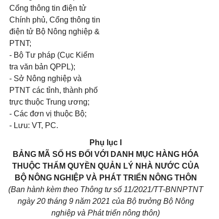
Cổng thông tin điện tử
Chính phủ, Cổng thông tin
điện tử Bộ Nông nghiệp &
PTNT;
-
Bộ Tư pháp (Cục Kiểm
tra văn bản QPPL);
-
Sở Nông nghiệp và
PTNT các tỉnh, thành phố
trực thuộc Trung ương;
-
Các đơn vị thuộc Bộ;
-
Lưu: VT,
PC.
Phụ lục I
BẢNG MÃ SỐ HS ĐỐI VỚI DANH MỤC HÀNG HÓA
THUỘC THẨM QUYỀN QUẢN LÝ NHÀ NƯỚC CỦA
BỘ NÔNG NGHIỆP VÀ PHÁT TRIỂN NÔNG THÔN
(Ban hành kèm theo Thông tư số 11/2021/TT-BNNPTNT
ngày 20 tháng 9 năm 2021 của Bộ trưởng Bộ Nông
nghiệp và Phát triển nông thôn)