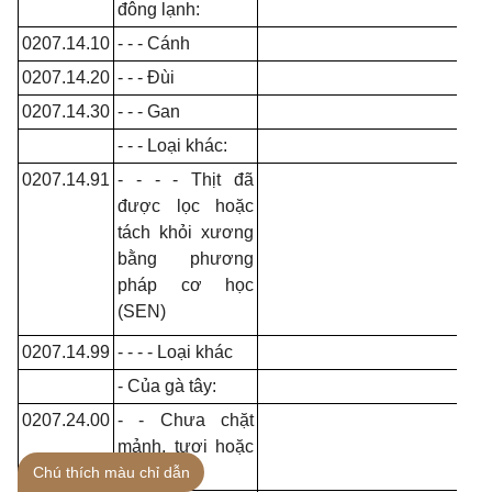
đông lạnh:
0207.14.10
- - - Cánh
0207.14.20
- - - Đùi
0207.14.30
- - - Gan
- - - Loại khác:
0207.14.91
- - - - Thịt đã
được lọc hoặc
tách khỏi xương
bằng phương
pháp cơ học
(SEN)
0207.14.99
- - - - Loại khác
- Của gà tây:
0207.24.00
- - Chưa chặt
mảnh, tươi hoặc
Chú thích màu chỉ dẫn
ướp lạnh