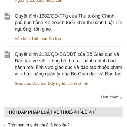
Ngoại giao
,
Xuất nhập cảnh
Quyết định 1382/QĐ-TTg của Thủ tướng Chính
phủ ban hành Kế hoạch triển khai thi hành Luật Tín
ngưỡng, tôn giáo
Văn hóa-Thể thao-Du lịch
Quyết định 2132/QĐ-BGDĐT của Bộ Giáo dục và
Đào tạo về việc công bố thủ tục hành chính ban
hành mới lĩnh vực giáo dục và đào tạo thuộc phạm
vi, chức năng quản lý của Bộ Giáo dục và Đào tạo
Giáo dục-Đào tạo-Dạy nghề
,
Hành chính
Xem thêm
HỎI ĐÁP PHÁP LUẬT VỀ THUẾ-PHÍ-LỆ PHÍ
Thời hạn truy thu thuế là bao lâu?