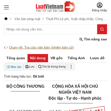
Đăng nhập
Văn bản pháp luật
Thuế-Phí-Lệ phí,
Xuất nhập khẩu,
Công nghiệp
Tìm nâng cao
👉
Quay về: Tra cứu văn bản (phiên bản cũ)
Tổng quan
Nội dung
VB gốc
Tiếng Anh
Lược đồ
Lưu
Tìm từ trong trang
Mục lục
Tình trạng hiệu lực:
Đã biết
BỘ CÔNG THƯƠNG
CỘNG HÒA XÃ HỘI CHỦ
_____________
NGHĨA VIỆT NAM
Độc lập - Tự do - Hạnh phúc
________________