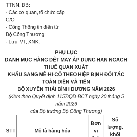
TTNN, ĐB;
- Các cơ quan, tổ chức cấp
C/O;
- Cổng Thông tin điện tử
Bộ Công Thương;
- Lưu: VT, XNK.
PHỤ LỤC
DANH MỤC HÀNG DỆT MAY ÁP DỤNG HẠN NGẠCH
THUẾ QUAN XUẤT
KHẨU SANG MÊ-HI-CÔ THEO HIỆP ĐỊNH ĐỐI TÁC
TOÀN DIỆN VÀ TIẾN
BỘ XUYÊN THÁI BÌNH DƯƠNG NĂM 2026
(Kèm theo Quyết định 1157/QĐ-BCT ngày 20 tháng 5
năm 2026
của Bộ trưởng Bộ Công Thương)
Số
Đơn
lượng,
STT
Mô tả hàng hóa
vị
khối