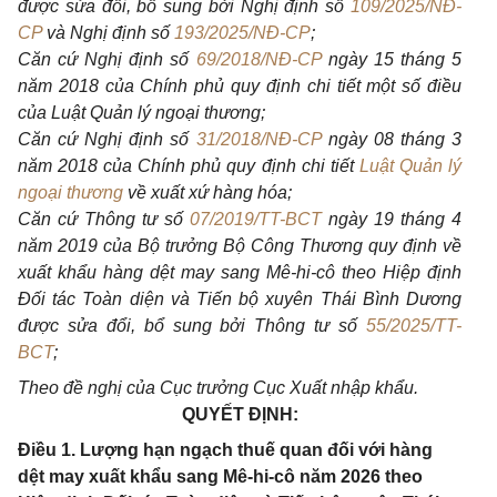
được sửa đổi, bổ sung bởi Nghị định số
109/2025/NĐ-
CP
và Nghị định số
193/2025/NĐ-CP
;
Căn cứ Nghị định số
69/2018/NĐ-CP
ngày 15 tháng 5
năm 2018 của Chính phủ quy định chi tiết một số điều
của Luật Quản lý ngoại thương;
Căn cứ Nghị định số
31/2018/NĐ-CP
ngày 08 tháng 3
năm 2018 của Chính phủ quy định chi tiết
Luật Quản lý
ngoại thương
về xuất xứ hàng hóa;
Căn cứ Thông tư số
07/2019/TT-BCT
ngày 19 tháng 4
năm 2019 của Bộ trưởng Bộ Công Thương quy định về
xuất khẩu hàng dệt may sang Mê-hi-cô theo Hiệp định
Đối tác Toàn diện và Tiến bộ xuyên Thái Bình Dương
được sửa đổi, bổ sung bởi Thông tư số
55/2025/TT-
BCT
;
Theo đề nghị của Cục trưởng Cục Xuất nhập khẩu.
QUYẾT ĐỊNH:
Điều 1. Lượng hạn ngạch thuế quan đối với hàng
dệt may xuất khẩu sang Mê-hi-cô năm 2026 theo