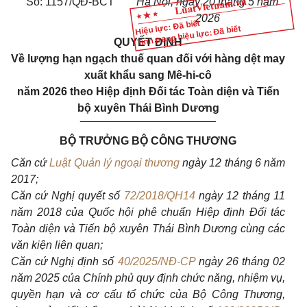
Số: 1157/QĐ-BCT
Hà Nội, ngày 20 tháng 5 năm
2026
Hiệu lực: Đã biết
Tình trạng hiệu lực: Đã biết
QUYẾT ĐỊNH
Về lượng hạn ngạch thuế quan đối với hàng dệt may
xuất khẩu sang Mê-hi-cô
năm 2026 theo Hiệp định Đối tác Toàn diện và Tiến
bộ xuyên Thái Bình Dương
______________________
BỘ TRƯỞNG BỘ CÔNG THƯƠNG
Căn cứ
Luật Quản lý ngoại thương
ngày 12 tháng 6 năm
2017;
Căn cứ Nghị quyết số
72/2018/QH14
ngày 12 tháng 11
năm 2018 của Quốc hội phê chuẩn Hiệp định Đối tác
Toàn diện và Tiến bộ xuyên Thái Bình Dương cùng các
văn kiện liên quan;
Căn cứ Nghị định số
40/2025/NĐ-CP
ngày 26 tháng 02
năm 2025 của Chính phủ quy định chức năng, nhiệm vụ,
quyền hạn và cơ cấu tổ chức của Bộ Công Thương,