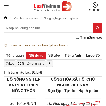
Đăng nhập
Văn bản pháp luật
Nông nghiệp-Lâm nghiệp
Tìm nâng cao
👉
Quay về: Tra cứu văn bản (phiên bản cũ)
Tổng quan
Nội dung
VB gốc
Tiếng Anh
Lược đồ
Lưu
Tìm từ trong trang
Tình trạng hiệu lực:
Đã biết
BỘ NÔNG NGHIỆP
CỘNG HÒA XÃ HỘI CHỦ
VÀ PHÁT TRIỂN
NGHĨA VIỆT NAM
NÔNG THÔN
Độc lập - Tự do - Hạnh phúc
____________
__________________________
Số:
10454
/BNN-
Hà Nội, ngày
18
tháng
12
năm