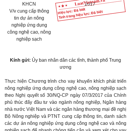
KHCN
2017
Hiệu lực: Đã biết
V/v cung cấp thông
Tình trạng hiệu lực: Đã biết
tin dự án nông
nghiệp ứng dụng
công nghệ cao, nông
nghiệp sạch
Kính gửi:
Ủy ban nhân dân các tỉnh, thành phố
Trung
ương
Thực hiện Chương trình cho vay khuyến khích phát triển
nông nghiệp
ứ
ng dụng công nghệ cao, nông nghiệp sạch
theo Nghị quyết số 30/NQ-CP ngày 07/3/2017 của Chính
phủ thúc đẩy đầu tư vào ngành nông nghiệp, Ngân hàng
nhà nước Việt Nam và các ngân hàng thương mại đề nghị
Bộ Nông nghiệp và PTNT cung cấp thông tin, danh sách
các dự án nông nghiệp ứng dụng công nghệ cao và nông
nghiệp sạch đ
ể
nhanh chóng tiếp cận và xem xét cho vay