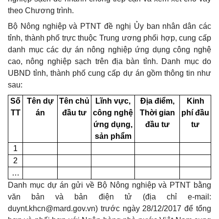
theo Chương trình.
Bộ Nông nghiệp và PTNT đề nghị Ủy ban nhân dân các
tỉnh, thành phố trực thuộc Trung ương phối hợp, cung cấp
danh mục các dự án nông nghiệp ứng dụng công nghệ
cao, nông nghiệp sạch trên địa bàn tỉnh. Danh mục do
UBND tỉnh, thành phố cung cấp dự án gồm thông tin như
sau:
Số
Tên dự
Tên chủ
Lĩnh vực,
Địa điểm,
Kinh
TT
án
đầu tư
công nghệ
Thời gian
phí đầu
ứng dụng,
đầu tư
tư
sản phẩm
1
2
…
Danh mục dự án gửi về Bộ Nông nghiệp và PTNT bằng
văn bản và bản điện tử (địa chỉ e-mail:
duynt.khcn@mard.gov.vn
) trước ngày 2
8
/12/2017 để tổng