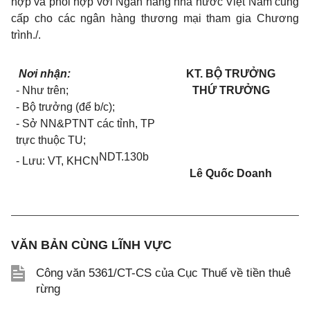
hợp và phối hợp với Ngân hàng nhà nước Việt Nam cung
cấp cho các ngân hàng thương mại tham gia Chương
trình./.
Nơi nhận:
KT. BỘ TRƯỞNG
- Như trên;
THỨ TRƯỞNG
- Bộ trưởng (để b/c);
- Sở NN&PTNT các t
ỉ
nh, TP
trực thuộc T
U
;
NDT.130
b
- L
ư
u: VT, KH
C
N
Lê Quốc Doanh
VĂN BẢN CÙNG LĨNH VỰC
Công văn 5361/CT-CS của Cục Thuế về tiền thuê
rừng