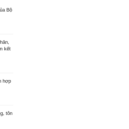
của Bộ
hăn,
m kết
n hợp
g, tôn