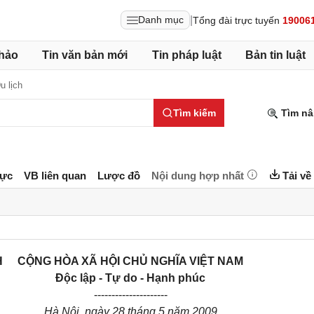
|
Danh mục
Tổng đài trực tuyến
19006
hảo
Tin văn bản mới
Tin pháp luật
Bản tin luật
u lịch
Tìm kiếm
Tìm nâ
lực
VB liên quan
Lược đồ
Nội dung hợp nhất
Tải về
H
CỘNG HÒA XÃ HỘI CHỦ NGHĨA VIỆT NAM
Độc lập - Tự do - Hạnh phúc
---------------------
Hà Nội, ngày 28 tháng 5 năm 2009