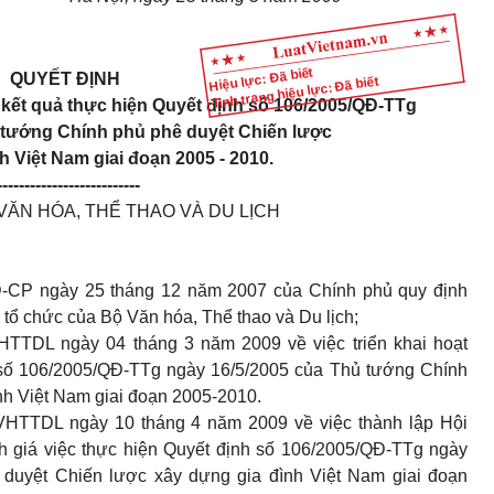
Hiệu lực: Đã biết
QUYẾT ĐỊNH
Tình trạng hiệu lực: Đã biết
 kết quả thực hiện Quyết định số 106/2005/QĐ-TTg
 tướng Chính phủ phê duyệt Chiến lược
h Việt Nam giai đoạn 2005 - 2010.
--------------------------
ĂN HÓA, THỂ THAO VÀ DU LỊCH
Đ-CP ngày 25 tháng 12 năm 2007 của Chính phủ quy định
tổ chức của Bộ Văn hóa, Thể thao và Du lịch;
TTDL ngày 04 tháng 3 năm 2009 về việc triển khai hoạt
h số 106/2005/QĐ-TTg ngày 16/5/2005 của Thủ tướng Chính
nh Việt Nam giai đoạn 2005-2010.
HTTDL ngày 10 tháng 4 năm 2009 về việc thành lập Hội
h giá việc thực hiện Quyết định số 106/2005/QĐ-TTg ngày
duyệt Chiến lược xây dựng gia đình Việt Nam giai đoạn