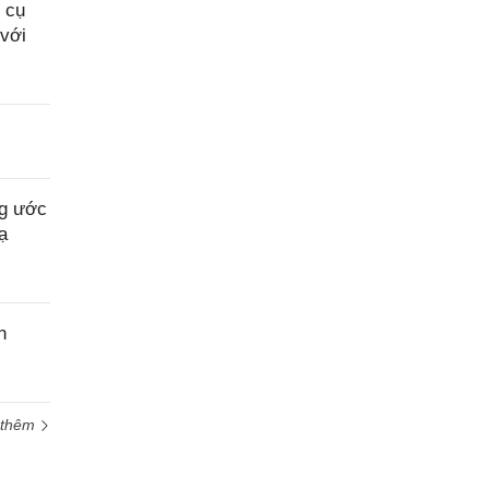
 cụ
 với
ng ước
ạ
n
 thêm