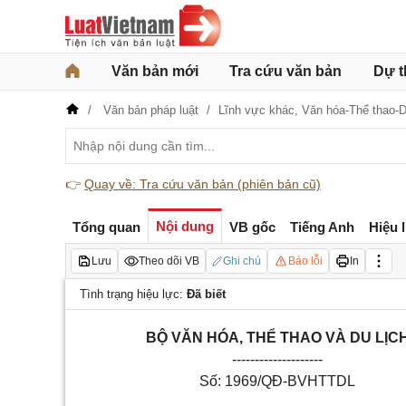
Văn bản mới
Tra cứu văn bản
Dự t
Văn bản pháp luật
Lĩnh vực khác,
Văn hóa-Thể thao-D
👉
Quay về: Tra cứu văn bản (phiên bản cũ)
Nội dung
Tổng quan
VB gốc
Tiếng Anh
Hiệu 
Lưu
Theo dõi VB
Ghi chú
Báo lỗi
In
Tình trạng hiệu lực:
Đã biết
BỘ VĂN HÓA, THỂ THAO VÀ DU LỊC
--------------------
Số: 1969/QĐ-BVHTTDL