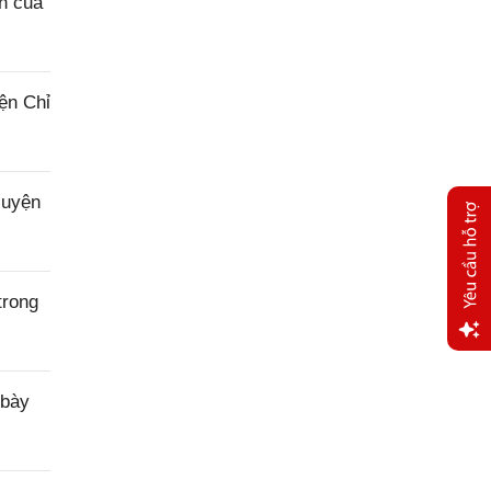
n của
ện Chỉ
luyện
trong
Yêu
cầu
 bày
hỗ trợ