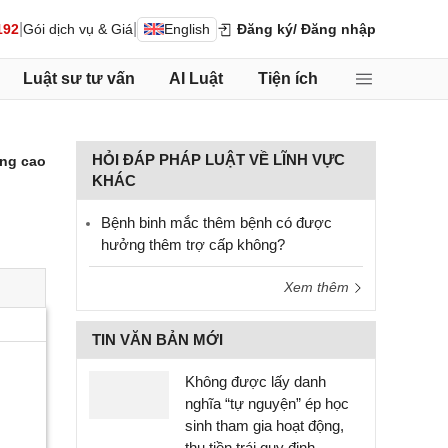
|
|
192
Gói dịch vụ & Giá
English
Đăng ký
/ Đăng nhập
Luật sư tư vấn
AI Luật
Tiện ích
HỎI ĐÁP PHÁP LUẬT VỀ LĨNH VỰC
ng cao
KHÁC
Bệnh binh mắc thêm bệnh có được
hưởng thêm trợ cấp không?
Xem thêm
TIN VĂN BẢN MỚI
Không được lấy danh
nghĩa “tự nguyện” ép học
sinh tham gia hoạt động,
thu tiền trái quy định