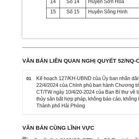
14
Số 14
Huyện Sơn Hòa
15
Số 15
Huyện Sông Hinh
VĂN BẢN LIÊN QUAN NGHỊ QUYẾT 52/NQ-
Kế hoạch 127/KH-UBND của Ủy ban nhân dân 
01
22/4/2024 của Chính phủ ban hành Chương trìn
CT/TW ngày 10/4/20-2024 của Ban Bí thư về t
thủy sản bất hợp pháp, không báo cáo, không t
Thành phố Hải Phòng
VĂN BẢN CÙNG LĨNH VỰC