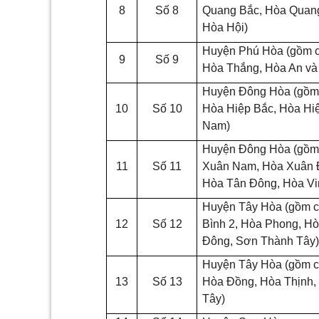
8
Số 8
Quang Bắc, Hòa Quang
Hòa Hội)
Huyện Phú Hòa (gồm c
9
Số 9
Hòa Thắng, Hòa An và 
Huyện Đông Hòa (gồm 
10
Số 10
Hòa Hiệp Bắc, Hòa Hi
Nam)
Huyện Đông Hòa (gồm 
11
Số 11
Xuân Nam, Hòa Xuân 
Hòa Tân Đông, Hòa Vi
Huyện Tây Hòa (gồm c
12
Số 12
Bình 2, Hòa Phong, H
Đông, Sơn Thành Tây
Huyện Tây Hòa (gồm c
13
Số 13
Hòa Đồng, Hòa Thịnh,
Tây)