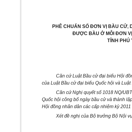
PHÊ CHUẨN SỐ ĐƠN VỊ BẦU CỬ, 
ĐƯỢC BẦU Ở MỖI ĐƠN VỊ
TỈNH PHÚ 
Căn cứ Luật Bầu cử đại biểu Hội đồ
của Luật Bầu cử đại biểu Quốc hội và Luậ
Căn cứ Nghị quyết số 1018 NQ/UB
Quốc hội công bố ngày bầu cử và thành lập
Hội đồng nhân dân các cấp nhiệm kỳ 2011 
Xét đề nghị của Bộ trưởng Bộ Nội vụ