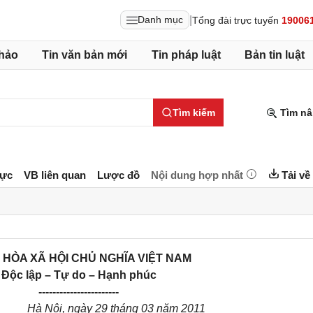
|
Danh mục
Tổng đài trực tuyến
19006
hảo
Tin văn bản mới
Tin pháp luật
Bản tin luật
Tìm kiếm
Tìm nâ
lực
VB liên quan
Lược đồ
Nội dung hợp nhất
Tải về
HÒA XÃ HỘI CHỦ NGHĨA VIỆT NAM
Độc lập – Tự do – Hạnh phúc
-----------------------
Hà Nội, ngày 29 tháng 03 năm 2011