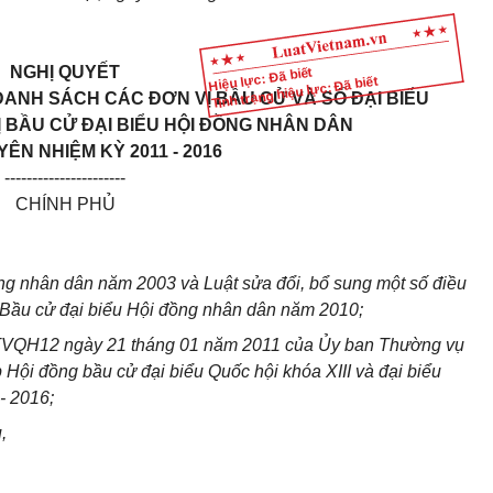
NGHỊ QUYẾT
Hiệu lực: Đã biết
Tình trạng hiệu lực: Đã biết
DANH SÁCH CÁC ĐƠN VỊ BẦU CỬ VÀ SỐ ĐẠI BIỂU
 BẦU CỬ ĐẠI BIỂU HỘI ĐỒNG NHÂN DÂN
YÊN NHIỆM KỲ 2011 - 2016
----------------------
CHÍNH PHỦ
ng nhân dân năm 2003 và Luật sửa đổi, bổ sung một số điều
t Bầu cử đại biểu Hội đồng nhân dân năm 2010;
TVQH12 ngày 21 tháng 01 năm 2011 của Ủy ban Thường vụ
 Hội đồng bầu cử đại biểu Quốc hội khóa XIII và đại biểu
- 2016;
,