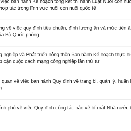
iệc ban hành Kế hoạch tổng kết thi hành Luật Nuôi con nuô
ợp tác trong lĩnh vực nuôi con nuôi quốc tế
 về việc quy định tiêu chuẩn, định lượng ăn và mức tiền ă
của Bộ Quốc phòng
ghiệp và Phát triển nông thôn Ban hành Kế hoạch thực hi
ếp cận cuộc cách mạng công nghiệp lần thứ tư
uan về việc ban hành Quy định về trang bị, quản lý, huấn 
n
nh phủ về việc Quy định công tác bảo vệ bí mật Nhà nước 