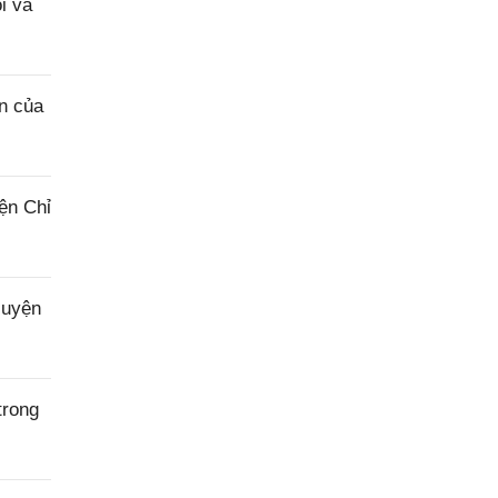
i và
n của
ện Chỉ
luyện
trong