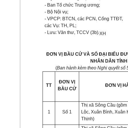
- Ban Tổ chức Trung ương;
- Bộ Nội vụ;
- VPCP: BTCN, các PCN, Cổng TTĐT,
các Vụ: TH, PL;
- Lưu: Văn thư, TCCV (3b).
XH
ĐƠN VỊ BẦU CỬ VÀ SỐ ĐẠI BIỂU ĐƯ
NHÂN DÂN TỈNH 
(
Ban hành kèm theo Nghị quyết số
ĐƠN VỊ
TT
ĐƠN VỊ H
BẦU CỬ
Thị xã Sông Cầu (gồm 
1
Số 1
Lộc, Xuân Bình, Xuân
Thịnh)