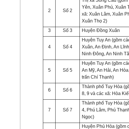
Thị xã Sông Cầu (gồm
Yên, Xuân Phú, Xuân 
2
Số 2
xã: Xuân Lâm, Xuân P
Xuân Thọ 2)
3
Số 3
Huyện Đồng Xuân
Huyện Tuy An (gồm các
4
Số 4
Xuân, An Định, An Lĩn
Ninh Đông, An Ninh Tâ
Huyện Tuy An (gồm các
5
Số 5
An Mỹ, An Hải, An Hòa,
trấn Chí Thạnh)
Thành phố Tuy Hòa (gồ
6
Số 6
8, 9 và các xã: Hòa Ki
Thành phố Tuy Hòa (gồ
7
Số 7
4, Phú Lâm, Phú Thạnh
Ngọc)
Huyện Phú Hòa (gồm cá