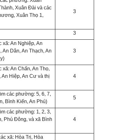
 các phường: Xuân
Thành, Xuân Đài và các
3
hương, Xuân Thọ 1,
3
 xã: An Nghiệp, An
h, An Dân, An Thạch, An
3
y)
 xã: An Chấn, An Thọ,
 An Hiệp, An Cư và thị
4
m các phường: 5, 6, 7,
5
ến, Bình Kiến, An Phú)
m các phường: 1, 2, 3,
, Phú Đông, và xã Bình
4
c xã: Hòa Trị, Hòa