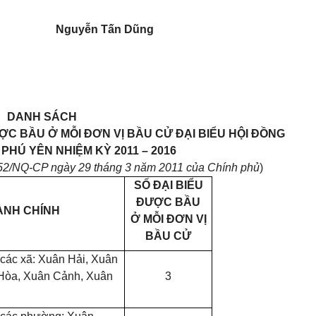
Nguyễn Tấn Dũng
DANH SÁCH
ỢC BẦU Ở MỖI ĐƠN VỊ BẦU CỬ ĐẠI BIỂU HỘI ĐỒNG
PHÚ YÊN NHIỆM KỲ 2011 – 2016
 52/NQ-CP ngày 29 tháng 3 năm 2011 của Chính phủ
)
SỐ ĐẠI BIỂU
ĐƯỢC BẦU
ÀNH CHÍNH
Ở MỖI ĐƠN VỊ
BẦU CỬ
các xã: Xuân Hải, Xuân
 Hòa, Xuân Cảnh, Xuân
3