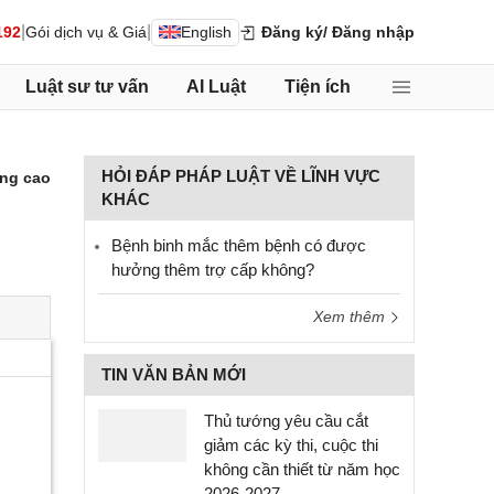
|
|
192
Gói dịch vụ & Giá
English
Đăng ký
/ Đăng nhập
Luật sư tư vấn
AI Luật
Tiện ích
HỎI ĐÁP PHÁP LUẬT VỀ LĨNH VỰC
ng cao
KHÁC
Bệnh binh mắc thêm bệnh có được
hưởng thêm trợ cấp không?
Xem thêm
TIN VĂN BẢN MỚI
Thủ tướng yêu cầu cắt
giảm các kỳ thi, cuộc thi
không cần thiết từ năm học
2026-2027