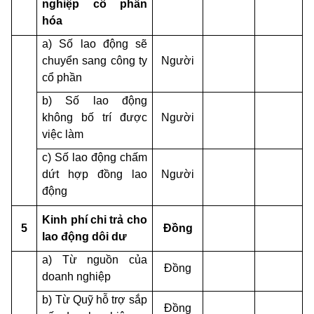
nghiệp cổ phần
hóa
a) Số lao động sẽ
chuyển
sang công ty
Người
cổ phần
b) Số lao động
không bố trí được
Người
việc làm
c) Số lao động chấm
dứt hợp đồng lao
Người
động
Kinh phí chi trả cho
5
Đồng
lao động dôi dư
a) Từ nguồn của
Đồng
doanh nghiệp
b) Từ Quỹ hỗ trợ sắp
Đồng