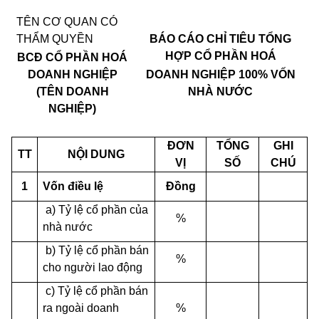
TÊN CƠ QUAN CÓ
THẨM QUYỀN
BÁO CÁO CHỈ TIÊU TỔNG
HỢP CỔ PHẦN HOÁ
BCĐ CỔ PHẦN HOÁ
DOANH NGHIỆP
DOANH NGHIỆP 100% VỐN
(TÊN DOANH
NHÀ NƯỚC
NGHIỆP)
ĐƠN
TỔNG
GHI
TT
NỘI
DUNG
VỊ
SỐ
CHÚ
1
Vốn điều lệ
Đồng
a) Tỷ lệ cổ phần của
%
nhà nước
b) Tỷ lệ cổ phần bán
%
cho người lao động
c) Tỷ lệ cổ phần bán
ra ngoài doanh
%