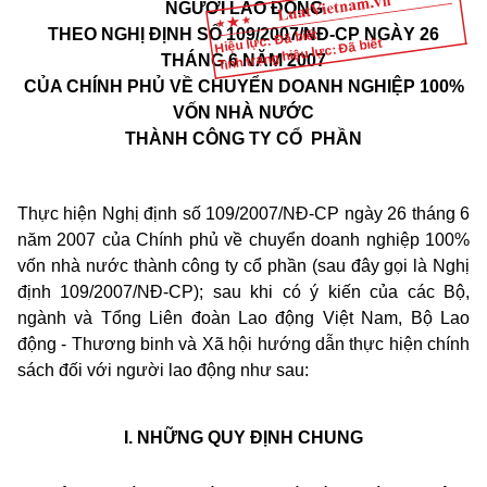
NGƯỜI LAO ĐỘNG
THEO NGHỊ ĐỊNH SỐ 109/2007/NĐ-CP NGÀY 26
Hiệu lực: Đã biết
Tình trạng hiệu lực: Đã biết
THÁNG 6 NĂM 2007
CỦA CHÍNH PHỦ VỀ CHUYỂN DOANH NGHIỆP 100%
VỐN NHÀ NƯỚC
THÀNH CÔNG TY CỔ
PHẦN
Thực hiện Nghị định số 109/2007/NĐ-CP ngày 26 tháng 6
năm 2007 của Chính phủ về chuyển doanh nghiệp 100%
vốn nhà nước thành công ty cổ phần (sau đây gọi là Nghị
định 109/2007/NĐ-CP); sau khi có ý kiến của các Bộ,
ngành và Tổng Liên đoàn Lao động Việt Nam, Bộ Lao
động - Thương binh và Xã hội hướng dẫn thực hiện chính
sách đối với người lao động như sau:
I. NH
ỮNG QUY ĐỊNH CHUNG