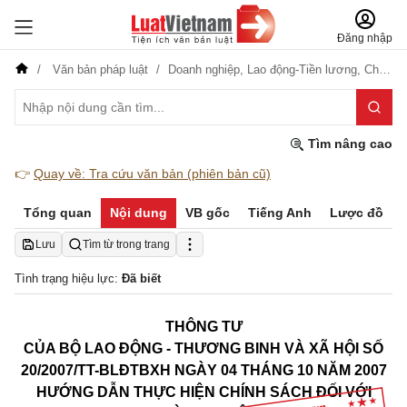
Đăng nhập
Văn bản pháp luật
Doanh nghiệp,
Lao động-Tiền lương,
Chính sách
Tìm nâng cao
👉
Quay về: Tra cứu văn bản (phiên bản cũ)
Tổng quan
Nội dung
VB gốc
Tiếng Anh
Lược đồ
Lưu
Tìm từ trong trang
Tình trạng hiệu lực:
Đã biết
THÔNG TƯ
CỦA BỘ LAO ĐỘNG - THƯƠNG BINH VÀ XÃ HỘI
SỐ
20
/2007/TT-BLĐTBXH NGÀY 04 THÁNG 10 NĂM 2007
HƯỚNG DẪN THỰC HIỆN CHÍNH SÁCH ĐỐI VỚI