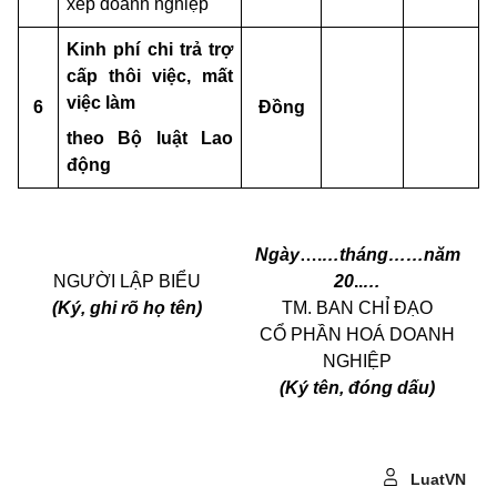
xếp doanh nghiệp
Kinh phí chi trả trợ
cấp thôi việc, mất
việc làm
6
Đồng
theo Bộ luật Lao
động
Ngày
….
…tháng……năm
NGƯỜI LẬP BIỂU
20
..
…
(Ký, ghi rõ họ tên)
TM. BAN CHỈ ĐẠO
CỔ PHẦN HOÁ DOANH
NGHIỆP
(Ký tên, đóng dấu)
LuatVN