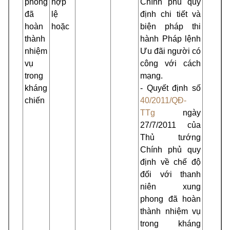
phong
hợp
Chính phủ quy
đã
lệ
định chi tiết và
hoàn
hoặc
biện pháp thi
thành
hành Pháp lệnh
nhiệm
Ưu đãi người có
vụ
công với cách
trong
mạng.
kháng
- Quyết định số
chiến
40/2011/QĐ-
TTg
ngày
27/7/2011 của
Thủ tướng
Chính phủ quy
định về chế độ
đối với thanh
niên xung
phong đã hoàn
thành nhiệm vụ
trong kháng