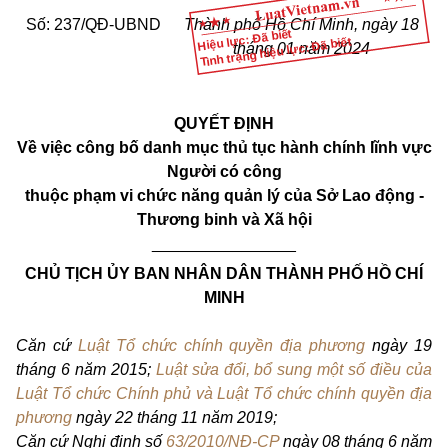
Số: 237/QĐ-UBND
Thành phố Hồ Chí Minh, ngày 18
Hiệu lực: Đã biết
Tình trạng hiệu lực: Đã biết
tháng 01 năm 2024
QUYẾT ĐỊNH
Về việc công bố danh mục thủ tục hành chính lĩnh vực
Người có công
thuộc phạm vi chức năng quản lý của Sở Lao động -
Thương binh và Xã hội
________________
CHỦ TỊCH ỦY BAN NHÂN DÂN THÀNH PHỐ HỒ CHÍ
MINH
Căn cứ
Luật Tổ chức chính quyền địa phương
ngày 19
tháng 6 năm 2015;
Luật sửa đổi, bổ sung một số điều của
Luật Tổ chức Chính phủ và Luật Tổ chức chính quyền địa
phương
ngày 22 tháng 11 năm 2019;
Căn cứ Nghị định số
63/2010/NĐ-CP
ngày 08 tháng 6 năm