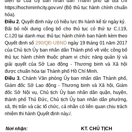
điện tử của Ủy ban nhân dân Thành phố tại địa chỉ
https://hochiminhcity.gov.vn/ (Bộ thủ tục hành chính chuẩn
hóa).
Điều 2.
Quyết định này có hiệu lực thi hành kể từ ngày ký.
Bãi bỏ nội dung công bố cho thủ tục có thứ tự C.I.19,
C.I.20 tại danh mục thủ tục hành chính ban hành kèm theo
Quyết định số
290/QĐ-UBND
ngày 19 tháng 01 năm 2017
của Chủ tịch Ủy ban nhân dân Thành phố về việc công bố
thủ tục hành chính thuộc phạm vi chức năng quản lý và
giải quyết của Sở Lao động - Thương binh và Xã hội
được chuẩn hóa tại Thành phố Hồ Chí Minh.
Điều 3.
Chánh Văn phòng Ủy ban nhân dân Thành phố,
Giám đốc Sở Lao động - Thương binh và Xã hội
, Giám
đốc Sở Nội vụ, Chủ tịch Ủy ban nhân dân quận, huyện,
thành phố Thủ Đức, Chủ tịch Ủy ban nhân dân phường,
xã, thị trấn và các tổ chức, cá nhân có liên quan chịu trách
nhiệm thi hành Quyết định này./.
Nơi nhận:
KT. CHỦ TỊCH