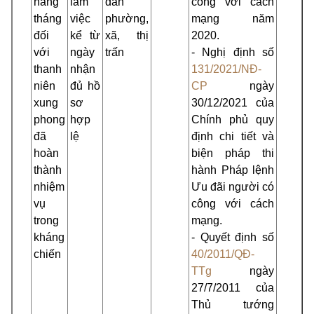
hàng
làm
dân
công với cách
tháng
việc
phường,
mạng năm
đối
kể từ
xã, thị
2020.
với
ngày
trấn
- Nghị định số
thanh
nhận
131/2021/NĐ-
niên
đủ hồ
CP
ngày
xung
sơ
30/12/2021 của
phong
hợp
Chính phủ quy
đã
lệ
định chi tiết và
hoàn
biện pháp thi
thành
hành Pháp lệnh
nhiệm
Ưu đãi người có
vụ
công với cách
trong
mạng.
kháng
- Quyết định số
chiến
40/2011/QĐ-
TTg
ngày
27/7/2011 của
Thủ tướng