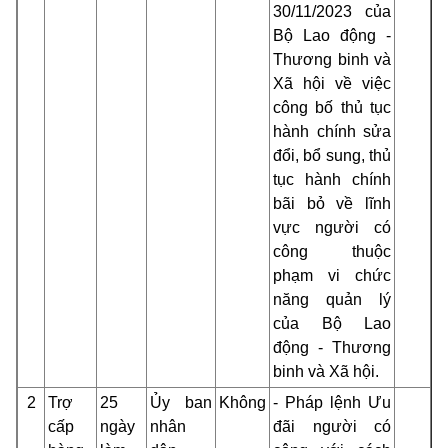
30/11/2023 của
Bộ Lao động -
Thương binh và
Xã hội về việc
công bố thủ tục
hành chính sửa
đổi, bổ sung, thủ
tục hành chính
bãi bỏ về lĩnh
vực người có
công thuộc
phạm vi chức
năng quản lý
của Bộ Lao
động - Thương
binh và Xã hội.
2
Trợ
25
Ủy ban
Không
- Pháp lệnh Ưu
cấp
ngày
nhân
đãi người có