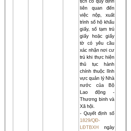
tịch có quy định
liên quan đến
việc nộp, xuất
trình sổ hộ khẩu
giấy, sổ tạm trú
giấy hoặc giấy
tờ có yêu cầu
xác nhận nơi cư
trú khi thực hiện
thủ tục hành
chính thuộc lĩnh
vực quản lý Nhà
nước của Bộ
Lao động -
Thương binh và
Xã hội.
- Quyết định số
1829/QĐ-
LĐTBXH
ngày