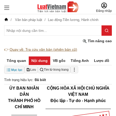
Đăng nhập
Văn bản pháp luật
Lao động-Tiền lương,
Hành chính
Tìm nâng cao
👉
Quay về: Tra cứu văn bản (phiên bản cũ)
Tổng quan
Nội dung
VB gốc
Tiếng Anh
Lược đồ
Lưu
Tìm từ trong trang
Mục lục
Tình trạng hiệu lực:
Đã biết
ỦY BAN NHÂN
CỘNG HÒA XÃ HỘI CHỦ NGHĨA
DÂN
VIỆT NAM
THÀNH PHỐ HỒ
Độc lập - Tự do - Hạnh phúc
CHÍ MINH
____________________________
___________