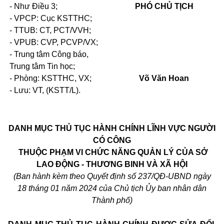
- Như Điều 3;
PHÓ CHỦ TỊCH
- VPCP: Cục KSTTHC;
- TTUB: CT, PCT/VVH;
- VPUB: CVP, PCVP/VX;
- Trung tâm Công báo,
Trung tâm Tin học;
- Phòng: KSTTHC, VX;
Võ Văn Hoan
- Lưu: VT, (KSTT/L).
DANH MỤC
THỦ TỤC HÀNH CHÍNH LĨNH VỰC NGƯỜI
CÓ CÔNG
THUỘC PHẠM VI CHỨC NĂNG QUẢN LÝ CỦA SỞ
LAO ĐỘNG - THƯƠNG BINH VÀ XÃ HỘI
(Ban hành kèm theo Quyết định số 237/QĐ-UBND ngày
18 tháng 01 năm 2024 của Chủ tịch Ủy ban nhân dân
Thành phố)