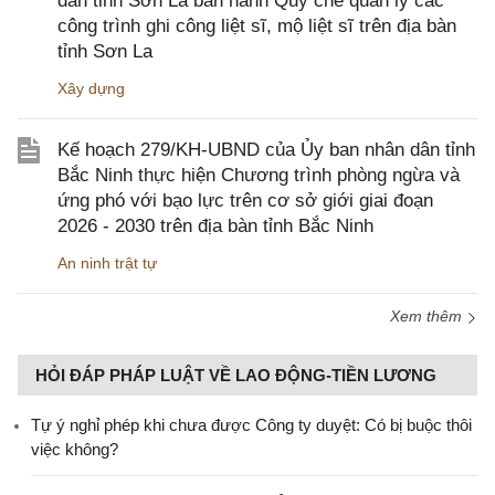
dân tỉnh Sơn La ban hành Quy chế quản lý các
công trình ghi công liệt sĩ, mộ liệt sĩ trên địa bàn
tỉnh Sơn La
Xây dựng
Kế hoạch 279/KH-UBND của Ủy ban nhân dân tỉnh
Bắc Ninh thực hiện Chương trình phòng ngừa và
ứng phó với bạo lực trên cơ sở giới giai đoạn
2026 - 2030 trên địa bàn tỉnh Bắc Ninh
An ninh trật tự
Xem thêm
HỎI ĐÁP PHÁP LUẬT VỀ LAO ĐỘNG-TIỀN LƯƠNG
Tự ý nghỉ phép khi chưa được Công ty duyệt: Có bị buộc thôi
việc không?