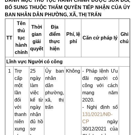
DANH MỤC THỦ TỤC HÀNH CHÍNH ĐƯỢC SỬA ĐỔI,
BỔ SUNG THUỘC THẨM QUYỀN TIẾP NHẬN CỦA ỦY
BAN NHÂN DÂN PHƯỜNG, XÃ, THỊ TRẤN
Tên
Thời
Địa
thủ
gian
điểm
Phí, lệ
Ghi
TT
tục
Căn cứ pháp lý
giải
thực
phí
chú
hành
quyết
hiện
chính
Lĩnh vực Người có công
1
Trợ
25
Ủy ban
Không
- Pháp lệnh Ưu
cấp
ngày
nhân
đãi người có
một
làm
dân
công với cách
lần
việc
phường,
mạng năm
đối
kể từ
xã, thị
2020.
với
ngày
trấn
- Nghị định số
thanh
nhận
131/2021/NĐ-
niên
đủ hồ
CP
ngày
xung
sơ
30/12/2021 của