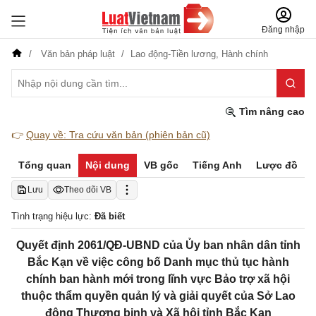
Đăng nhập
Văn bản pháp luật
Lao động-Tiền lương,
Hành chính
Tìm nâng cao
👉
Quay về: Tra cứu văn bản (phiên bản cũ)
Tổng quan
Nội dung
VB gốc
Tiếng Anh
Lược đồ
Lưu
Theo dõi VB
Tình trạng hiệu lực:
Đã biết
Quyết định 2061/QĐ-UBND của Ủy ban nhân dân tỉnh
Bắc Kạn về việc công bố Danh mục thủ tục hành
chính ban hành mới trong lĩnh vực Bảo trợ xã hội
thuộc thẩm quyền quản lý và giải quyết của Sở Lao
động Thương binh và Xã hội tỉnh Bắc Kạn