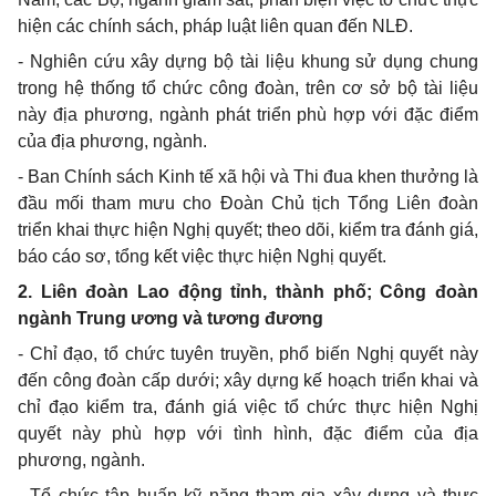
hiện các chính sách, pháp luật liên quan đến NLĐ.
- Nghiên cứu xây dựng bộ tài liệu khung sử dụng chung
trong hệ thống tổ chức công đoàn, trên cơ sở bộ tài liệu
này địa phương, ngành phát triển phù hợp với đặc điểm
của địa phương, ngành.
- Ban Chính sách Kinh tế xã hội và Thi đua khen thưởng là
đầu mối tham mưu cho Đoàn Chủ tịch Tổng Liên đoàn
triển khai thực hiện Nghị quyết; theo dõi, kiểm tra đánh giá,
báo cáo sơ, tổng k
ế
t việc thực hiện Nghị quy
ế
t.
2. Liên đoàn Lao động tỉnh, thành phố; Công đoàn
ngành Trung ương và tương đương
- Chỉ đạo, t
ổ
chức tuyên truyền, ph
ổ
biến Nghị quyết này
đến công đoàn cấp dưới; xây dựng kế hoạch triển khai và
chỉ đạo ki
ể
m tra, đánh giá việc t
ổ
chức thực hiện Nghị
quyết này phù hợp với tình hình, đặc điểm của địa
phương, ngành.
- T
ổ
chức tập huấn kỹ năng tham gia xây dựng và thực