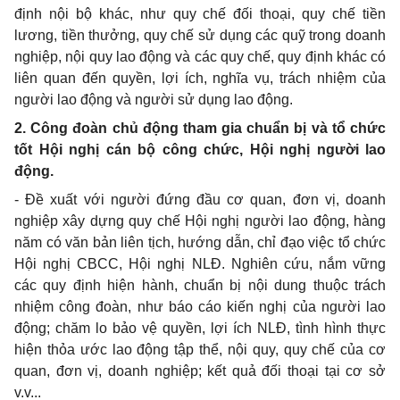
định nội bộ khác, như quy chế đối thoại, quy chế tiền
lương, tiền thưởng, quy chế sử dụng các quỹ trong doanh
nghiệp, nội quy lao động và các quy chế, quy định khác có
liên quan đến quyền, lợi ích, nghĩa vụ, trách nhiệm của
người lao động và người sử dụng lao động.
2. C
ô
ng đoàn chủ động tham gia chuẩn bị và tổ chức
tốt Hội nghị cán bộ công chức, Hội nghị người lao
động.
- Đề xuất với người đứng đầu cơ quan, đơn vị, doanh
nghiệp xây dựng quy chế Hội nghị người lao động, hàng
năm có văn bản liên tịch, hướng dẫn, chỉ đạo việc tổ chức
Hội nghị CBCC, Hội nghị NLĐ. Nghiên cứu, n
ắ
m vững
các quy định hiện hành, chuẩn bị nội dung thuộc trách
nhiệm công đoàn, như báo cáo kiến nghị c
ủ
a người lao
động; chăm lo bảo vệ quy
ề
n, lợi ích NLĐ, tình hình thực
hiện th
ỏa
ước lao động tập thể, nội quy, quy chế của cơ
quan, đơn vị, doanh nghiệp; kết quả đối thoại tại cơ s
ở
v.v...