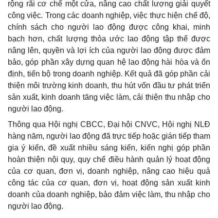
rộng rãi cơ chế một cửa, nâng cao chất lượng giải quyết
công việc. Trong các doanh nghiệp, việc thực hiện chế độ,
chính sách cho người lao động được công khai, minh
bạch hơn, chất lượng thỏa ước lao động tập th
ể
được
nâng lên, quy
ề
n và lợi ích của người lao động được đảm
bảo, góp phần xây dựng quan hệ lao động hài hòa và
ổ
n
định, tiến bộ trong doanh nghiệp. Kết quả đã góp ph
ầ
n cải
thiện môi trường kinh doanh, thu hút vốn đầu tư phát tri
ể
n
sản xuất, kinh doanh t
ă
ng việc làm, cải thiện thu nhập cho
người lao động.
Thông qua Hội nghị CBCC, Đại hội CNVC, Hội nghị NLĐ
hàng năm, người lao động đã trực ti
ế
p hoặc gián ti
ế
p tham
gia ý kiến, đề xuất nhiều sáng kiến, kiến nghị góp phần
hoàn thiện nội quy, quy chế điều hành quản lý hoạt động
c
ủ
a cơ quan, đơn vị, doanh nghiệp, nâng cao hiệu quả
công tác của cơ quan, đơn vị, hoạt động s
ả
n xuất kinh
doanh của doanh nghiệp, bảo đảm việc làm, thu nhập cho
người lao động.