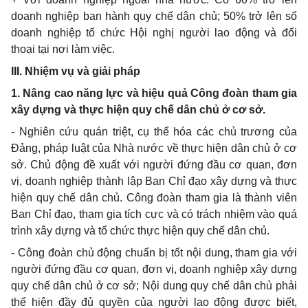
doanh nghiệp ban hành quy chế dân chủ; 50% trở lên số
doanh nghiệp t
ổ
chức Hội nghị người lao động và đối
thoại tại nơi làm việc.
III. Nhiệm vụ và giải pháp
1. Nâng cao năng lực và hiệu quả Công đoàn tham gia
xây dựng và thực hiện quy chế dân chủ ở cơ sở.
- Nghiên cứu quán triệt, cụ th
ể
hóa các chủ trươn
g
của
Đảng, pháp luật của Nhà nước về thực hiện dân chủ ở cơ
sở
.
Chủ động đề xuất với người đứng đầu cơ quan, đơn
vị, doanh nghiệp thành lập Ban Chỉ đạo xây dựng và thực
hiện quy chế dân chủ. Công đoàn tham gia là thành viên
Ban Ch
ỉ
đạo, tham gia tích cực và có trách nhiệm vào quá
trình xây dựng và t
ổ
chức thực hiện quy chế dân chủ.
- Công đoàn ch
ủ
động chu
ẩ
n bị tốt nội dung, tham gia với
người
đ
ứng đầu cơ quan, đơn vị, doanh nghiệp xây dựng
quy ch
ế
dân chủ
ở
cơ s
ở
; Nội dung quy chế dân chủ phải
th
ể
hiện đầy đủ quy
ề
n của người lao động được bi
ế
t,