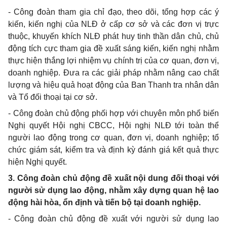
- C
ô
ng đoàn tham gia chỉ đạo, theo dõi, tổng hợp các ý
kiến, kiến nghị của NLĐ ở cấp cơ sở và các đơn vị trực
thuộc, khuy
ế
n khích NLĐ phát huy tinh thần dân chủ, ch
ủ
động tích cực tham gia đề xuất sáng kiến, kiến nghị nhằm
thực hi
ệ
n thắng lợi nhiệm vụ chính trị của cơ quan, đơn vị,
doanh nghiệp. Đưa ra các giải pháp nhằm nâng cao chất
lượng và hiệu quả hoạt động của Ban Thanh tra nhân dân
và T
ổ
đối thoại tại cơ s
ở
.
- Công đoàn chủ động phối hợp với chuyên môn phổ biến
Nghị quyết Hội nghị CBCC, Hội nghị NLĐ tới toàn th
ể
người lao động trong cơ quan, đơn vị, doanh nghiệp; t
ổ
chức giám sát, ki
ể
m tra và định kỳ đánh giá kết quả thực
hiện Nghị quyết.
3. Côn
g
đoàn chủ động đề xuất nội dung đối thoại v
ớ
i
người sử dụng lao động, nh
ằ
m xây dựng quan hệ lao
động hài h
òa
,
ổ
n định và tiến bộ tại doanh nghiệp.
- Công đoàn chủ động đề xuất với người sử dụng lao