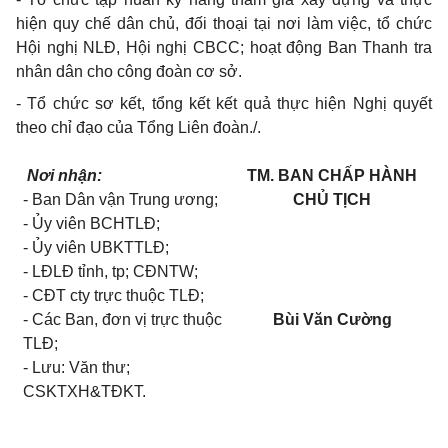
hiện quy chế dân chủ, đối thoại tại nơi làm việc, t
ổ
chức
Hội nghị NLĐ, Hội nghị CBCC; hoạt động Ban Thanh tra
nhân dân cho công đoàn cơ s
ở
.
- T
ổ
chức sơ kết, t
ổ
ng kết kết quả thực hiện Nghị quyết
theo chỉ đạo của Tổng Liên đoàn
./.
Nơi nhận:
TM. BAN CHẤP HÀNH
- Ban Dân vận Trung ương;
CHỦ TỊCH
-
Ủ
y viên BCHTLĐ;
-
Ủ
y vi
ê
n
U
BKTTLĐ;
- LĐLĐ t
ỉ
nh, tp; CĐNTW;
- CĐT cty trực thuộc TLĐ;
- Các Ban, đơn vị trực thuộc
Bùi Văn Cường
TLĐ;
- Lưu: Văn thư;
CSKTXH&TĐKT.