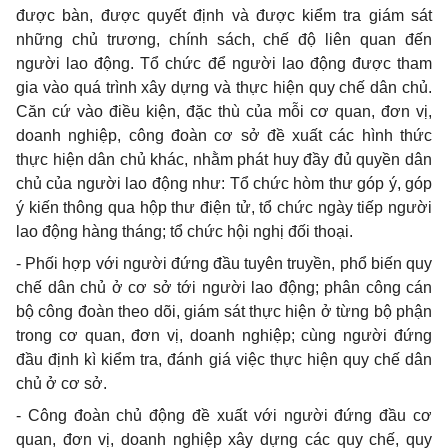
được bàn, được quyết định và được kiểm tra
g
iám sát
nh
ữ
ng chủ
tr
ương, ch
í
nh sách, chế độ liên quan đến
người lao động. T
ổ
chức để người lao động được tham
gia vào quá trình xây dựng và thực hiện quy chế
d
ân ch
ủ
.
Căn cứ vào điều kiện, đặc thù của mỗi cơ quan, đơn vị,
doanh nghiệp, công đoàn cơ sở đề xuất các hình thức
thực hiện dân chủ khác, nhằm phát huy đầy đủ quyền dân
chủ của người lao
đ
ộng như: T
ổ
chức hòm thư góp ý, góp
ý kiến thông qua hộp thư điện tử, t
ổ
chức ngày tiếp người
lao động hàng th
á
ng; t
ổ
chức hội nghị đối thoại.
- Phối hợp với người đứng đầu tuyên truyền, phổ biến quy
chế dân chủ ở cơ s
ở
tới người lao động; phân công cán
bộ công đoàn theo dõi, giám sát thực hiện ở từng bộ phận
trong cơ quan, đơn vị, doanh nghiệp; cùng người đứng
đầu định kì ki
ể
m tra, đánh giá việc thực hiện quy ch
ế
dân
chủ ở cơ s
ở
.
- Công đoàn chủ động đề xuất với người đứng đầu cơ
quan, đơn vị, doanh nghiệp xây dựng các quy chế, quy