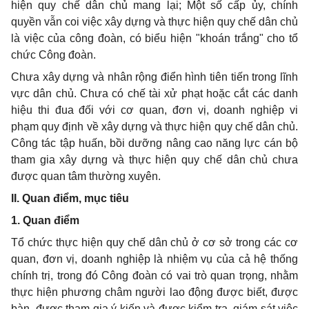
hiện quy chế dân chủ mang lại; Một s
ố
cấp ủy, chính
quyền vẫn coi việc xâ
y
dựng và thực hiện quy chế dân chủ
là việc của công đoàn, có b
iể
u hiện "khoán tr
ắ
ng" cho t
ổ
chức Công đoàn.
Chưa xây dựng và nhân rộng điển hình tiên tiến trong lĩnh
vực dân chủ. Chưa có chế tài xử phạt hoặc cắt các danh
hiệu thi đua đ
ố
i với cơ quan, đơn vị, doanh nghiệp vi
phạm quy định về xây dựng và thực hiện quy chế dân chủ.
Công tác tập huấn, bồi dưỡng nâng cao năng lực c
á
n bộ
tham gia xây dựng và thực hiện quy chế dân chủ chưa
được quan tâm thường xuyên.
II
. Quan điểm, mục tiêu
1. Quan điểm
Tổ chức thực hiện quy chế dân chủ ở cơ sở trong các cơ
quan, đơn vị, doanh nghiệp là nhiệm vụ của cả hệ thống
chính trị, trong đó Công đoàn có vai trò quan trọng, nhằm
thực hiện phương châm người lao động được bi
ế
t, được
bàn, được tham gia ý kiến và được kiểm tra, giám sát việc