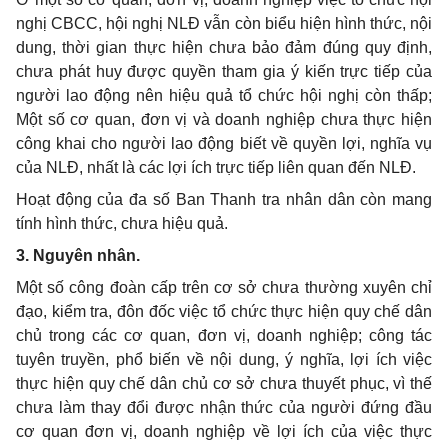
nghị CBCC, hội nghị NLĐ vẫn còn biểu hiện hình thức, nội
d
ung, thời gian thực hiện chưa bảo đ
ả
m đúng quy định,
chưa phát huy được quyền tham gia ý kiến trực tiếp của
người lao động nên hiệu quả t
ổ
chức hội nghị còn th
ấ
p;
Một s
ố
cơ quan, đơn vị và doanh nghiệp chưa thực hiện
công khai cho người lao động bi
ế
t về quy
ề
n lợi, nghĩa vụ
của NLĐ, nhất là các lợi ích trực tiếp liên quan đến NLĐ.
Hoạt động của đa số Ban Thanh tra nhân dân còn mang
tính hình thức, chưa hiệu quả.
3. Nguyên nhân.
Một số công đoàn cấp trên cơ sở chưa thường xuyên chỉ
đạo, kiểm tra, đôn
đ
ốc việc t
ổ
chức th
ự
c hiện
quy
chế
d
ân
chủ trong các cơ quan, đơn vị, doanh nghiệp; công tác
tuyên truy
ề
n, phổ biến về nội dung, ý nghĩa, lợi ích việc
thực hiện quy chế dân chủ cơ sở chưa thuyết phục, vì thế
chưa làm thay đổi được nhận thức của người đứng đ
ầ
u
cơ quan đơn vị, doanh nghiệp v
ề
lợi ích của vi
ệ
c thực