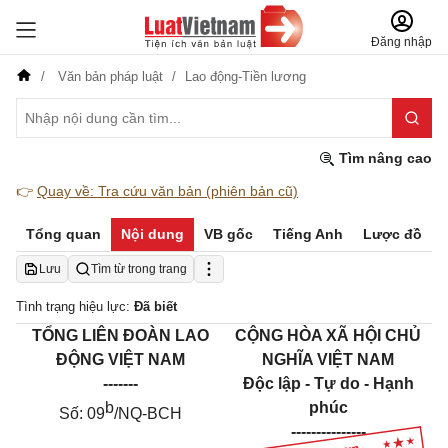
Đăng nhập
Văn bản pháp luật
Lao động-Tiền lương
Tìm nâng cao
👉
Quay về: Tra cứu văn bản (phiên bản cũ)
Tổng quan
Nội dung
VB gốc
Tiếng Anh
Lược đồ
Lưu
Tìm từ trong trang
Tình trạng hiệu lực:
Đã biết
TỔNG LIÊN ĐOÀN LAO
CỘNG HÒA XÃ HỘI CHỦ
ĐỘNG VIỆT NAM
NGHĨA VIỆT NAM
-------
Độc lập - Tự do - Hạnh
b
phúc
Số:
09
/NQ-BCH
---------------