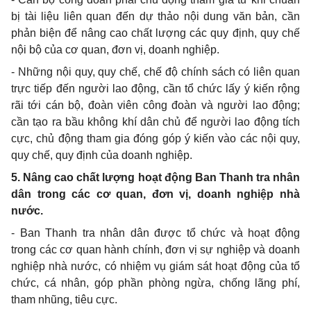
bị tài liệu liên quan đến dự thảo nội dung văn bản, c
ầ
n
phản biện để nâng cao chất lượng các quy định, quy chế
nội bộ của cơ quan, đơn vị, doanh nghiệp.
- Nh
ữ
ng nội quy, quy chế, chế độ chính sách c
ó
liên quan
trực tiếp đến người lao động, cần t
ổ
chức lấy ý kiến rộng
rãi tới cán bộ, đoàn viên công đoàn và người lao động;
cần tạo ra bầu không khí dân ch
ủ
đ
ể
người lao động tích
cực, chủ động tham gia đóng góp ý kiến vào các nội quy,
quy chế, quy định của doanh nghiệp.
5. Nâng cao chất lượng hoạt động Ban Thanh tra nhân
dân trong các cơ quan, đơn vị, doanh nghiệp
n
hà
nước.
- Ban Thanh tra nhân dân được tổ chức và hoạt động
trong các cơ quan hành chính, đơn vị sự nghiệp và doanh
nghiệp nhà nước, có nhiệm vụ giám sát hoạt động của tổ
chức, cá nhân, góp ph
ầ
n phòng ngừa, chống lãng phí,
tham nhũng, tiêu cực.