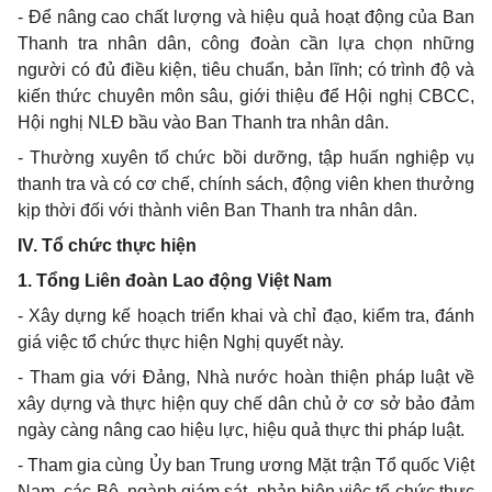
- Để nâng cao chất lượng và hiệu quả hoạt động của Ban
Thanh tra nhân dân, công đoàn cần lựa chọn những
người có đủ điều kiện, tiêu chuẩn, bản lĩnh; có trình độ và
kiến thức chuyên môn sâu, giới thiệu để Hội nghị CBCC,
Hội nghị NLĐ bầu vào Ban Thanh tra nhân dân.
- Thường xuyên tổ chức bồi dưỡng, tập huấn nghiệp vụ
thanh tra và có cơ chế, chính sách, động viên khen thư
ở
ng
kịp thời đ
ố
i với thành viên Ban Thanh tra nhân dân.
IV. T
ổ
chức thực hiện
1. Tổng Liên đoàn Lao động Việt Nam
- Xây dựng kế hoạch triển khai và chỉ đạo, kiểm tra, đánh
giá việc t
ổ
chức thực hiện Nghị quyết này.
- Tham gia với Đảng, Nhà nước hoàn thiện pháp luật về
xây dựng và thực hiện quy chế dân ch
ủ
ở cơ s
ở
bảo đảm
ngày càng nâng cao hiệu lực, hiệu quả thực thi pháp luật.
- Tham gia cùng
Ủ
y ban Trung ương Mặt trận T
ổ
quốc Việt
Nam, các Bộ, ngành giám sát, phản biện việc t
ổ
chức thực