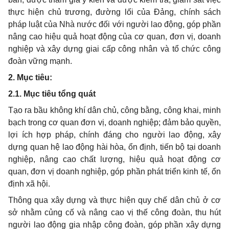
thực hiện chủ trương, đường lối của Đảng, chính sách
pháp luật của Nhà nước đối với người lao động, góp phần
nâng cao hiệu quả hoạt động của cơ quan, đơn vị, doanh
nghiệp và xây dựng giai cấp công nhân và t
ổ
chức công
đoàn vững mạnh.
2. Mục tiêu:
2.1. Mục tiêu t
ổ
ng quát
Tạo ra bầu không khí dân chủ, công bằng, công khai, minh
bạch trong cơ quan đơn vị, doanh nghiệp; đảm bảo quyền,
lợi ích hợp pháp, chính đáng cho người lao động, xây
dựng quan hệ lao động hài h
òa
,
ổ
n định, tiến bộ tại doanh
nghiệp, nâng cao chất lượng, hiệu quả hoạt động cơ
quan, đơn vị doanh nghiệp, góp phần phá
t
triển kinh tế,
ổ
n
định xã hội.
Thông qua xây dựng và thực hiện quy chế dân ch
ủ
ở cơ
s
ở
nhằm củng cố và nâng cao vị thế công đoàn, thu hút
người lao động gia nhập côn
g
đoàn, góp phần xây dựng