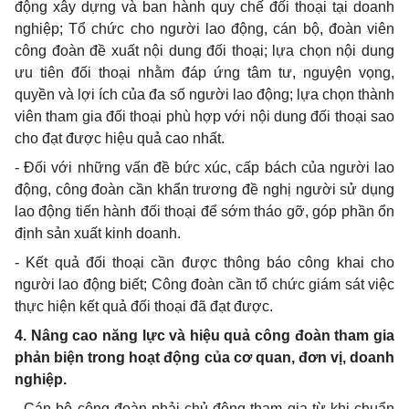
động xây dựng và ban hành quy chế đối thoại tại doanh
nghiệp; T
ổ
chức cho người lao động, cán bộ, đoàn viên
công đoàn đề xuất nội dung đ
ố
i thoại; lựa chọn nội
d
ung
ưu tiên đối thoại nh
ằ
m đáp ứng tâm tư, nguyện vọng,
quy
ề
n và lợi ích của đa s
ố
người lao động; lựa chọn thành
viên tham gia đ
ố
i thoại phù hợp với nội dung đ
ố
i thoại sao
cho đạt được hiệu quả cao nhất.
- Đối với nh
ữ
ng vấn đề bức xúc, cấp bách của người lao
động, công đoàn cần khẩn trương đề nghị người s
ử
dụng
lao động ti
ế
n hành đ
ố
i thoại để sớm tháo gỡ, góp phần
ổ
n
định sản xuất k
i
nh doanh.
- Kết quả đối thoại cần được thông báo công khai cho
người lao động biết; Công đoàn cần tổ chức giám sát việc
thực hiện k
ế
t quả đ
ố
i thoại đã đạt được.
4. Nâng cao năng lực và hiệu quả công đoàn tham gia
phản biện trong hoạt động của cơ quan, đơn vị, doanh
nghiệp.
- Cán bộ công đoàn phải chủ động tham gia từ khi chuẩn