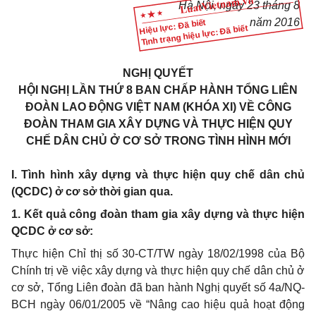
Hà Nội, ngày
23
tháng
8
năm
2016
Hiệu lực: Đã biết
Tình trạng hiệu lực: Đã biết
NGHỊ QUYẾT
HỘI NGHỊ LẦN THỨ 8 BAN CHẤP HÀNH TỔNG LIÊN
ĐOÀN LAO ĐỘNG VIỆT NAM (KHÓA XI) VỀ CÔNG
ĐOÀN THAM GIA XÂY DỰNG VÀ THỰC HIỆN QUY
CHẾ DÂN CHỦ Ở CƠ SỞ TRONG TÌNH HÌNH MỚI
I. Tình hình xây dựng và thực hiện quy chế dân chủ
(QCDC) ở cơ sở thời gian qua.
1. Kết quả công đoàn tham gia xây dựng và thực hiện
QCDC ở cơ sở:
Thực hiện Ch
ỉ
thị số 30-CT/TW ngày 18/02/1998 của Bộ
Chính trị về việc xây dựng và thực hiện quy chế dân chủ ở
cơ sở, T
ổ
ng Liên đoàn đã ban hành Nghị quyết số 4a/NQ-
BCH ngày 06/01/2005 về
“
Nâng cao hiệu quả hoạt động