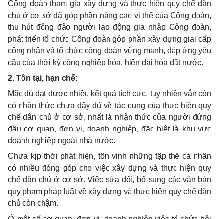
Công đoàn tham gia xây dựng và thực hiện quy chế dân
chủ ở cơ sở
đ
ã góp phần nâng cao vị thế c
ủ
a Công đoàn,
thu hút đông đảo người lao động gia nhập Công đoàn,
phát triển tổ chức Công đoàn góp phần xây dựng giai c
ấ
p
công nhân và t
ổ
chức công đoàn vững mạnh, đáp ứng yêu
c
ầ
u của thời kỳ công nghiệp hóa, hiện đại hóa đất nước.
2. Tồn tại, hạn chế:
Mặc dù đạt được nhiều kết quả tích cực, tuy nhiên vẫn còn
có nhận thức chưa đầy đủ về tác dụng c
ủ
a thực hiện quy
ch
ế
dân chủ ở cơ sở, nhất là nhận thức của người đứng
đầu cơ quan, đơn vị, doanh nghiệp, đặc biệt là khu vực
doanh nghiệp ngoài nhà nước.
Chưa kịp thời phát hiện, t
ô
n vinh những tập th
ể
cá nhân
có nhiều đóng góp cho việc xây dựng và thực hiện quy
ch
ế
dân chủ ở cơ sở. Việc sửa đ
ổ
i, b
ổ
sung các văn bản
quy phạm pháp luật về xây dựng và thực hiện quy chế dân
chủ còn chậm.
Ở một số cơ quan, đơn vị, doanh nghiệp việc t
ổ
chức hội