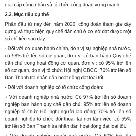
giai cấp công nhân và t
ổ
chức công đoàn vững mạnh.
2.2. Mục tiêu c
ụ
thể
Phấn đấu từ nay đến năm 2020, công đoàn tham gia xây
dựng và thực hiện quy chế dân chủ ở cơ sở đạt được một
số chỉ tiêu sau đây:
- Đối với cơ quan hành chính, đơn vị sự nghiệp nhà nước,
có 98% trở lên số cơ quan, đơn vị có ban hành Quy chế
dân chủ trong hoạt động cơ quan, đơn vị; có 95% trở lên
số cơ quan, đơn vị t
ổ
chức Hội nghị CBCC; 70% trở lên số
Ban Thanh tra nhân dân hoạt động đạt loại tốt.
- Đối với doanh nghiệp có t
ổ
chức công đoàn:
+ Với doanh nghiệp nhà nước: Có 97% trở lên số doanh
nghiệp ban hành quy chế dân chủ; 95% trở lên số doanh
nghiệp t
ổ
chức Hội nghị người lao động; 70% trở lên số
doanh nghiệp t
ổ
chức đ
ố
i thoại tại nơi làm việc; có 55%
trở lên số Ban Thanh tra nhân dân hoạt động đạt loại tốt.
+ Với doanh nghiệp ngoài nhà nước: Có 60% trở lên