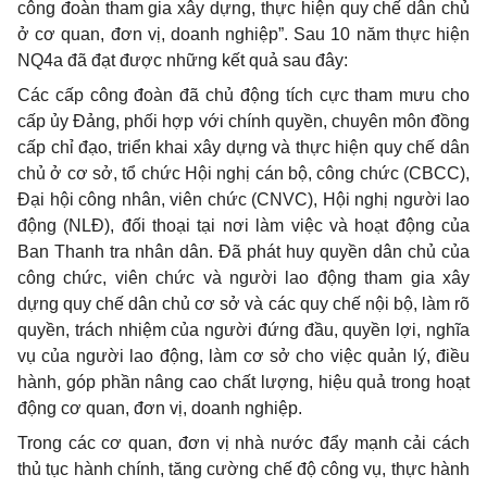
công đoàn tham gia xây dựng, thực hiện quy ch
ế
dân ch
ủ
ở
cơ quan, đơn vị, doanh nghiệp”. Sau 10 năm thực hiện
NQ4a đã đạt được những kết quả sau đây:
Các cấp công đoàn đã chủ động tích cực tham mưu cho
cấp ủy Đảng, phối hợp với chính quyền, chuyên môn đồng
cấp chỉ đạo, triển khai xây dựng và thực hiện qu
y
chế dân
chủ ở cơ sở, t
ổ
chức Hội nghị cán bộ, công chức (CBCC),
Đại hội công nhân, viên chức (CNVC), Hội nghị người lao
động (NLĐ), đối thoại tại nơi làm việc và hoạt động của
Ban Thanh
tr
a nhân dân. Đã phát huy quyền dân chủ của
công chức, viên chức và người lao động tham gia xây
dựng quy chế dân chủ cơ sở và các quy chế nội bộ, làm rõ
quyền, trách nhiệm của người đứng đầu, quyền lợi, nghĩa
vụ của người lao động, làm cơ sở cho việc quản lý, điều
hành, góp ph
ầ
n nâng cao chất lượng, hiệu quả trong hoạt
động cơ quan, đơn vị, doanh nghiệp.
Trong các cơ quan, đơn vị nhà nước đẩy mạnh cải cách
thủ tục hành chính, tăng cường chế độ công vụ, thực hành