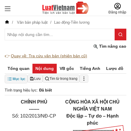
Đăng nhập
Văn bản pháp luật
Lao động-Tiền lương
Tìm nâng cao
👉
Quay về: Tra cứu văn bản (phiên bản cũ)
Tổng quan
Nội dung
VB gốc
Tiếng Anh
Lược đồ
Lưu
Tìm từ trong trang
Mục lục
Tình trạng hiệu lực:
Đã biết
CHÍNH PHỦ
CỘNG HÒA XÃ HỘI CHỦ
-------
NGHĨA VIỆT NAM
Số: 102/2013/NĐ-CP
Độc lập – Tự do – Hạnh
phúc
---------------------------