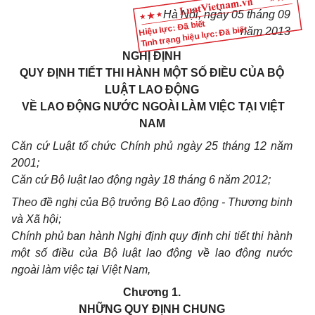
Hà Nội, ngày 05 tháng 09
Hiệu lực: Đã biết
Tình trạng hiệu lực: Đã biết
năm 2013
NGHỊ ĐỊNH
QUY ĐỊNH TIẾT THI HÀNH MỘT SỐ ĐIỀU CỦA BỘ
LUẬT LAO ĐỘNG
VỀ LAO ĐỘNG NƯỚC NGOÀI LÀM VIỆC TẠI VIỆT
NAM
Căn cứ Luật tổ chức Chính phủ ngày 25 tháng 12 năm
2001;
Căn cứ Bộ luật lao động ngày 18 tháng 6 năm 2012;
Theo đề nghị của Bộ trưởng Bộ Lao động - Thương binh
và Xã hội;
Chính phủ ban hành Nghị định quy định chi tiết thi hành
một số điều của Bộ luật lao động về lao động nước
ngoài làm việc tại Việt Nam,
Chương 1.
NHỮNG QUY ĐỊNH CHUNG