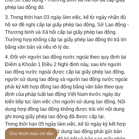
phép lao động đó.
3. Trong thời hạn 03 ngày làm việc, kể từ ngày nhận đủ
hồ sơ đề nghị cấp lại giấy phép lao động, Sở Lao động -
Thương binh và Xã hội cấp lại giấy phép lao động.
Trường hợp không cấp lại giấy phép lao động thì trả lời
bằng văn bản và nêu rõ lý do.
4. Đối với người lao động nước ngoài theo quy định tại
Điểm a Khoản 1 Điều 2 Nghị định này, sau khi người
lao động nước ngoài được cấp lại giấy phép lao động,
người sử dụng lao động và người lao động nước ngoài
phải ký kết hợp đồng lao động bằng văn bản theo quy
định của pháp luật lao động Việt Nam trước ngày dự
kiến tiếp tục làm việc cho người sử dụng lao động. Nội
dung hợp đồng lao động không được trái với nội dung
ghi trong giấy phép lao động đã được cấp lại.
Trong thời hạn 05 ngày làm việc, kể từ ngày ký kết hợp
đồng lao động, người sử dụng lao động phải gửi bản
Chú thích màu chỉ dẫn
sao hợp đồng lao động đã ký kết và bản sao giấy phép