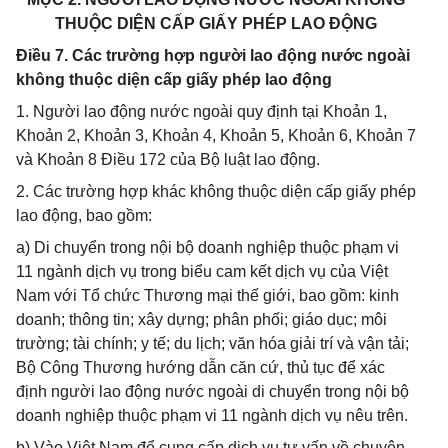
THUỘC DIỆN CẤP GIẤY PHÉP LAO ĐỘNG
Điều 7. Các trường hợp người lao động nước ngoài
không thuộc diện cấp giấy phép lao động
1. Người lao động nước ngoài quy định tại Khoản 1,
Khoản 2, Khoản 3, Khoản 4, Khoản 5, Khoản 6, Khoản 7
và Khoản 8 Điều 172 của Bộ luật lao động.
2. Các trường hợp khác không thuộc diện cấp giấy phép
lao động, bao gồm:
a) Di chuyển trong nội bộ doanh nghiệp thuộc phạm vi
11 ngành dịch vụ trong biểu cam kết dịch vụ của Việt
Nam với Tổ chức Thương mại thế giới, bao gồm: kinh
doanh; thông tin; xây dựng; phân phối; giáo dục; môi
trường; tài chính; y tế; du lịch; văn hóa giải trí và vận tải;
Bộ Công Thương hướng dẫn căn cứ, thủ tục để xác
định người lao động nước ngoài di chuyển trong nội bộ
doanh nghiệp thuộc phạm vi 11 ngành dịch vụ nêu trên.
b) Vào Việt Nam để cung cấp dịch vụ tư vấn về chuyên