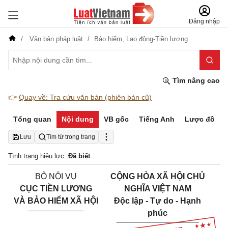
Đăng nhập
Văn bản pháp luật
Bảo hiểm,
Lao động-Tiền lương
Tìm nâng cao
👉
Quay về: Tra cứu văn bản (phiên bản cũ)
Tổng quan
Nội dung
VB gốc
Tiếng Anh
Lược đồ
Lưu
Tìm từ trong trang
Tình trạng hiệu lực:
Đã biết
BỘ NỘI VỤ
CỘNG HÒA XÃ HỘI CHỦ
CỤC TIỀN LƯƠNG
NGHĨA VIỆT NAM
VÀ BẢO HIỂM XÃ HỘI
Độc lập - Tự do - Hạnh
____________
phúc
__________________