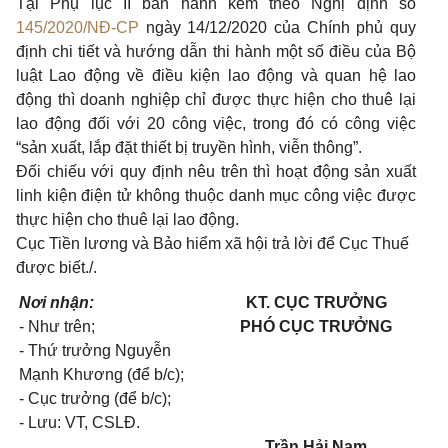
Tại Phụ lục II ban hành kèm theo Nghị định số
145/2020/NĐ-CP
ngày 14/12/2020 của Chính phủ quy
định chi tiết và hướng dẫn thi hành một số điều của Bộ
luật Lao động về điều kiện lao động và quan hệ lao
động thì doanh nghiệp chỉ được thực hiện cho thuê lại
lao động đối với 20 công việc, trong đó có công việc
“sản xuất, lắp đặt thiết bị truyền hình, viễn thông”.
Đối chiếu với quy định nêu trên thì hoạt động sản xuất
linh kiện điện tử không thuộc danh mục công việc được
thực hiện cho thuê lại lao động.
Cục Tiền lương và Bảo hiểm xã hội trả lời để Cục Thuế
được biết./.
Nơi nhận:
KT. CỤC TRƯỞNG
- Như trên;
PHÓ CỤC TRƯỞNG
- Thứ trưởng Nguyễn
Mạnh Khương (để b/c);
- Cục trưởng (để b/c);
- Lưu: VT, CSLĐ.
Trần Hải Nam