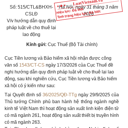
Số: 515/CTL&BHXH-
Hà Nội, ngày 31 tháng 3 năm
Hiệu lực: Đã biết
Tình trạng hiệu lực: Đã biết
CSLĐ
2026
V/v hướng dẫn quy định
pháp luật về cho thuê lại
lao động
Kính gửi:
Cục Thuế (Bộ Tài chính)
Cục Tiền lương và Bảo hiểm xã hội nhận được công
văn số
1543/CT-CS
ngày 17/3/2026 của Cục Thuế đề
nghị hướng dẫn quy định pháp luật về cho thuê lại lao
động, sau khi nghiên cứu, Cục Tiền lương và Bảo hiểm
xã hội có ý kiến như sau:
Tại Quyết định số
36/2025/QĐ-TTg
ngày 29/9/2025 của
Thủ tướng Chính phủ ban hành hệ thống ngành nghề
kinh tế Việt Nam thì hoạt động sản xuất linh kiện điện tử
có mã ngành 261, hoạt động sản xuất thiết bị truyền hình
có mã ngành 263.