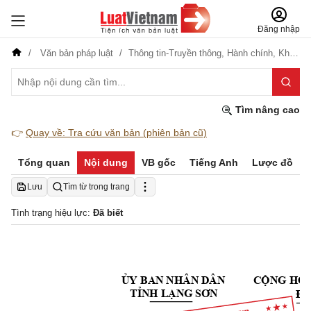
Đăng nhập
Văn bản pháp luật
Thông tin-Truyền thông,
Hành chính,
Khoa học-Công nghệ
Tìm nâng cao
👉
Quay về: Tra cứu văn bản (phiên bản cũ)
Tổng quan
Nội dung
VB gốc
Tiếng Anh
Lược đồ
Lưu
Tìm từ trong trang
Tình trạng hiệu lực:
Đã biết
ỦY 
BAN NHÂN DÂN
CỘ
N
G
 HO
Độ
TỈNH LẠNG SƠN