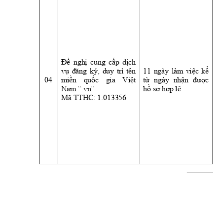
- 
t
P
t
P
L
Đề 
nghị 
cung 
cấp 
dịch 
L
vụ 
đăng 
ký, 
duy
trì 
tên 
11 
ngày
làm 
việc
kể 
P
04 
miền 
quốc 
gia 
Việt 
từ 
ngà
y 
nhận 
được 
c
Nam “.vn”
hồ sơ hợp lệ
- 
Mã TTHC: 1.013356 
K
t
s
C
V
                                                        