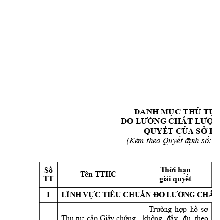
DANH M
C TH
 T
C
Ụ
Ủ
Ụ
NG CH
N
ĐO LƯ
Ờ
ẤT 
LƯỢ
QUY
T C
A S
 K
Ế
Ủ
Ở
:  
(Kèm theo Quyết địn
h số
Thời hạn
Số 
Tên TTHC 
TT
giải quyết
C TIÊU CHU
NG CH
I 
LĨNH VỰ
ẨN ĐO LƯỜ
ẤT
- 
Trường 
hợp 
hồ 
sơ 
Thủ tục 
cấp 
Giấy chứn
g 
không 
đầy 
đủ 
theo