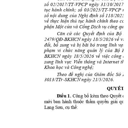
số 
02/2017/TT
VPCP 
ngày 
31/10/
2017 
h
-
tục 
hành 
c
hính; 
số 
03/2025/TT
VPCP 
ng
-
số 
n
ộ
i
dung
c
ủa 
Nghị 
định 
số 
118/2025/
về 
thực 
hiện 
thủ 
tục
hà
nh 
chính 
theo 
cơ 
c
ph
ận Một cử
a
 và C
ổng Dịch vụ c
ông
 quố
Că
n 
cứ
Quyết 
đ
ị
n
h
của 
Bộ 
t
r
c
á
c 
24
79/
Q
Đ
về 
việ
-B
KHCN 
ngày 
18/5/2026 
đổ
i
, 
b
ổ
s
ung
và 
bị 
bãi 
bỏ 
trong 
lĩnh 
vực 
ph
ạ
m
vi 
chức 
năng 
quản 
lý 
của 
B
ộ
Kh
BKHCN 
ngày 
18/5/2026 
về 
v
iệc
công 
bố
su
ng 
lĩnh 
vực 
Viễn 
thông 
và 
Int
e
rnet 
thu
Kh
oa
học và Công 
n
g
h
ệ;
The
o 
đ
ề 
ng
hị
của 
Giám 
đốc
S
ở 
Kh
30
13/
TT
r
-SKH
CN ngày 21/5/202
6
. 
QU
YẾT 
Đ
i
ều
 1. 
Cô
ng
 bố kèm
 th
e
o
Quy
ế
t đị
m
ới 
b
an
h
à
nh 
thu
ộc 
t
hẩ
m
quyề
n 
g
i
ả
i 
quy
L
ạ
ng 
Sơ
n,
 c
ụ 
th
ể
: