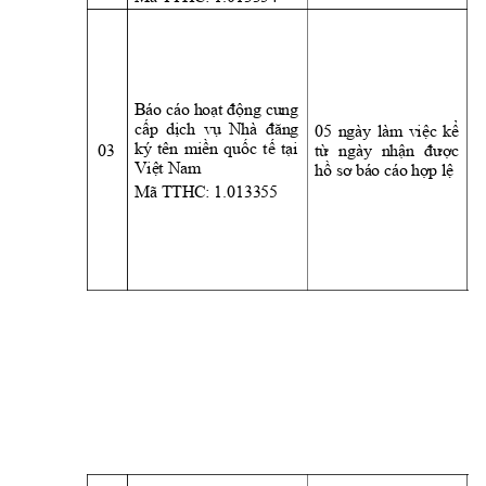
- 
K
t
s
C
Báo cáo 
hoạt động 
cung 
V
05 
ngày
làm 
cấp  dịch  vụ  Nhà  đăng 
việc 
kể 
03 
ký 
tên 
miền 
quốc 
t
ế 
tại 
từ 
ngà
y 
nhận 
được 
 Nam 
Việt
hồ sơ báo cáo hợp lệ
Mã TTHC: 1.013355 