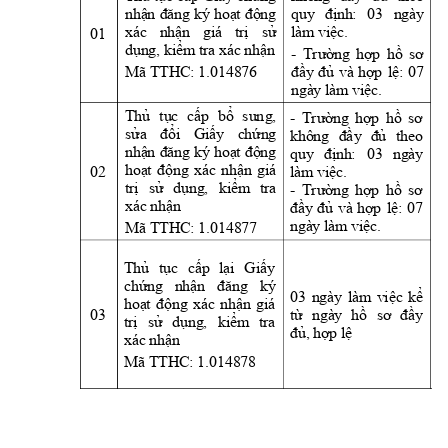
nhận 
đăng 
ký 
hoạt 
động 
quy 
định: 
03
ngà
y 
01 
làm việc.
xác 
nhận 
giá 
trị 
sử 
-
dụng, kiểm tra xác nhận
- 
Trường 
hợp 
hồ 
sơ 
t
Mã TTHC: 1.014876 
đầy 
đủ 
và 
hợp 
lệ: 
07 
P
ngày làm việc.
t
- 
Thủ 
tục 
cấp 
bổ 
sun
g, 
Trường 
hợp 
hồ 
sơ
P
sửa 
đổi 
Giấ
y
chứng 
không 
đầ
y
đủ 
theo 
L
nhận 
đăng 
ký 
hoạt 
động 
quy 
định: 
03 
ngày 
L
02 
hoạt 
động 
x
ác 
nhận 
g
iá 
làm việc.
P
- 
trị 
sử 
dụng, 
kiểm 
tra 
Trường 
hợp 
hồ 
sơ
c
xác nhận
đầy 
đủ 
và 
hợp 
lệ: 
07 
-
Mã TTHC: 1.014877 
ngày làm việc.
K
t
Thủ 
tục 
c
ấp 
lại 
Giấ
y 
s
chứng
nhận 
đăng 
ký 
C
03 
ngày
làm 
việc
kể 
hoạt 
động 
x
ác 
nhận 
g
iá 
V
03 
từ 
ngày 
hồ 
sơ 
đầ
y 
trị 
sử 
dụng, 
kiểm 
tra 
đủ, hợp lệ
xác nhận
Mã TTHC: 1.014878 