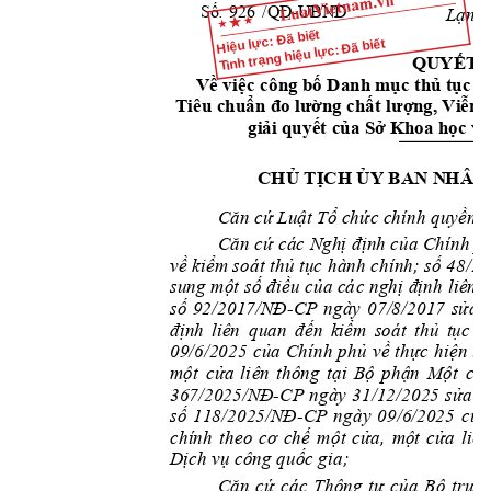
Số
:    
/QĐ
Lạn
g
-UBND
926
Hiệu lực: Đã biết
Tình trạng hiệu lực: Đã biết
QU
YẾT 
Về vi
ệc 
cô
n
g bố Danh m
ục thủ tục 
êu chuẩn đo lườn
g chất lư
ợ
ng
,
Viễn t
Ti
gi
ả
i q
uyết của Sở K
ho
a h
ọc v
CHỦ TỊCH ỦY BAN N
HÂN
Că
n cứ Luật Tổ c
h
ức chính quyề
n 
Că
n 
cứ
các 
N
ghị
 định của Chính p
về 
kiểm soát 
thủ tục 
hành chính; số 
48/
20
su
ng 
một 
số 
điều 
của cá
c
ng
hị 
định
liên 
số 
92/2017/NĐ
CP
ngày 
07/8/2017 
s
ửa 
-
đị
li
ên
qua
n
đến 
kiểm 
soát 
thủ 
tục 
h
n
h
09
/6/2025 
của 
Chính 
phủ
về 
thực 
hi
ện 
th
một
cử
a 
l
i
ê
n
thông
tại 
Bộ 
phận 
Một 
c
ử
36
7/2025/NĐ
CP 
ngày 
31/12/2025 
sửa 
đ
-
số
118/2025/NĐ
CP
ngày 
09/6/20
2
5
của
-
ch
í
nh 
theo 
cơ 
chế 
một 
cửa, 
m
ột 
cửa 
li
ê
n
Dịch
 v
ụ công quốc gi
a
;
Că
n 
cứ
các 
Thông 
tư 
của 
Bộ 
trưở