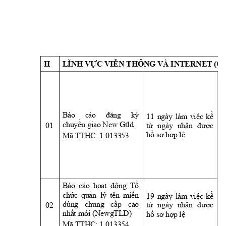
II
 (0
LĨNH VỰC VIỄN THÔNG VÀ INTERNET
11 
ngày
làm 
Báo 
cáo 
đăng 
ký 
việc 
kể 
01 
chuyển giao New Gtld
từ 
ngà
y 
nhận 
được 
Mã TTHC: 1.013353 
hồ sơ hợp lệ
- 
t
P
t
Báo 
cáo 
hoạt  động 
Tổ 
P
chức 
quản  lý
tên
miền 
19 
ngày
làm 
việc
kể 
L
02 
dùng 
chung 
c
ấp 
cao 
từ 
ngà
y 
nhận 
được 
L
(NewgTLD) 
nhất mới 
hồ sơ hợp lệ
P
Mã TTHC: 1.013354 
c