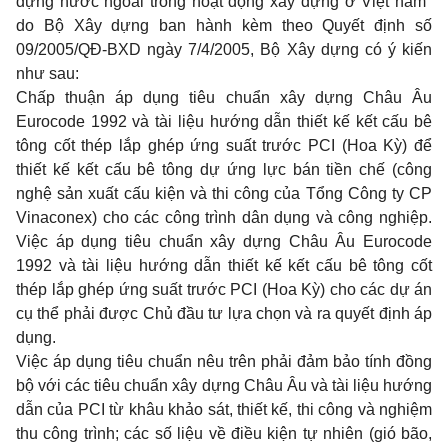
dựng nước ngoài trong hoạt động xây dựng ở Việt nam"
do Bộ Xây dựng ban hành kèm theo Quyết định số
09/2005/QĐ-BXD ngày 7/4/2005, Bộ Xây dựng có ý kiến
như sau:
Chấp thuận áp dụng tiêu chuẩn xây dựng Châu Âu
Eurocode 1992 và tài liệu hướng dẫn thiết kế kết cấu bê
tông cốt thép lắp ghép ứng suất trước PCI (Hoa Kỳ) để
thiết kế kết cấu bê tông dự ứng lực bán tiền chế (công
nghệ sản xuất cấu kiện và thi công của Tổng Công ty CP
Vinaconex) cho các công trình dân dụng và công nghiệp.
Việc áp dụng tiêu chuẩn xây dựng Châu Âu Eurocode
1992 và tài liệu hướng dẫn thiết kế kết cấu bê tông cốt
thép lắp ghép ứng suất trước PCI (Hoa Kỳ) cho các dự án
cụ thể phải được Chủ đầu tư lựa chọn và ra quyết định áp
dụng.
Việc áp dụng tiêu chuẩn nêu trên phải đảm bảo tính đồng
bộ với các tiêu chuẩn xây dựng Châu Âu và tài liệu hướng
dẫn của PCI từ khâu khảo sát, thiết kế, thi công và nghiệm
thu công trình; các số liệu về điều kiện tự nhiên (gió bão,