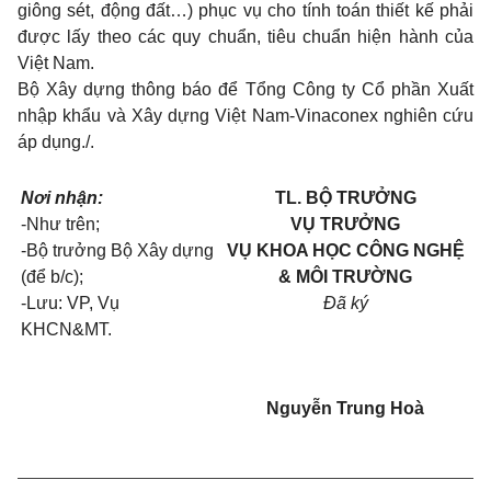
giông sét, động đất…) phục vụ cho tính toán thiết kế phải
được lấy theo các quy chuẩn, tiêu chuẩn hiện hành của
Việt Nam.
Bộ Xây dựng thông báo để Tổng Công ty Cổ phần Xuất
nhập khẩu và Xây dựng Việt Nam-Vinaconex nghiên cứu
áp dụng./.
Nơi nhận:
TL. BỘ TRƯỞNG
-Như trên;
VỤ TRƯỞNG
-Bộ trưởng Bộ Xây dựng
VỤ KHOA HỌC CÔNG NGHỆ
(để b/c);
& MÔI TRƯỜNG
-Lưu: VP, Vụ
Đã ký
KHCN&MT.
Nguyễn Trung Hoà