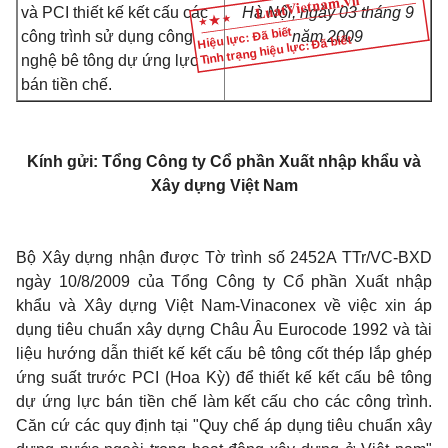
và PCI thiết kế kết cấu các
Hà Nội, ngày 03 tháng 9
Hiệu lực: Đã biết
công trình sử dụng công
năm 2009
Tình trạng hiệu lực: Đã biết
nghệ bê tông dự ứng lực
bán tiền chế.
Kính gửi: Tổng Công ty Cổ phần Xuất nhập khẩu và
Xây dựng Việt Nam
Bộ Xây dựng nhận được Tờ trình số 2452A TTr/VC-BXD
ngày 10/8/2009 của Tổng Công ty Cổ phần Xuất nhập
khẩu và Xây dựng Việt Nam-Vinaconex về việc xin áp
dụng tiêu chuẩn xây dựng Châu Âu Eurocode 1992 và tài
liệu hướng dẫn thiết kế kết cấu bê tông cốt thép lắp ghép
ứng suất trước PCI (Hoa Kỳ) để thiết kế kết cấu bê tông
dự ứng lực bán tiền chế làm kết cấu cho các công trình.
Căn cứ các quy định tại "Quy chế áp dụng tiêu chuẩn xây