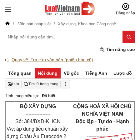
Đăng nhập
Văn bản pháp luật
Xây dựng,
Khoa học-Công nghệ
Tìm nâng cao
👉
Quay về: Tra cứu văn bản (phiên bản cũ)
Tổng quan
Nội dung
VB gốc
Tiếng Anh
Lược đồ
Lưu
Tìm từ trong trang
Tình trạng hiệu lực:
Đã biết
BỘ XÂY DỰNG
CỘNG HOÀ XÃ HỘI CHỦ
----------------
NGHĨA VIỆT NAM
Số: 384/BXD-KHCN
Độc lập - Tự do - Hạnh
V/v: áp dụng tiêu chuẩn xây
phúc
dựng Châu Âu Eurocode 2
--------------------