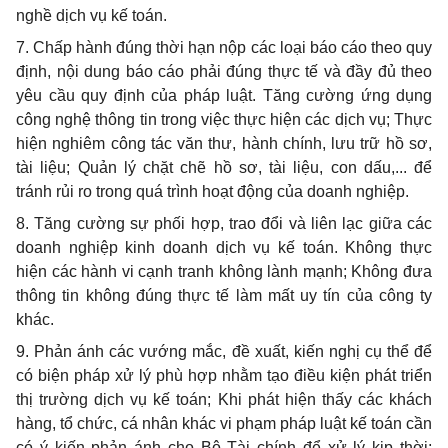
nghề dịch vụ kế toán.
7. Chấp hành đúng thời hạn nộp các loại báo cáo theo quy
định, nội dung báo cáo phải đúng thực tế và đầy đủ theo
yêu cầu quy định của pháp luật. Tăng cường ứng dụng
công nghệ thông tin trong việc thực hiện các dịch vụ; Thực
hiện nghiêm công tác văn thư, hành chính, lưu trữ hồ sơ,
tài liệu; Quản lý chặt chẽ hồ sơ, tài liệu, con dấu,... để
tránh rủi ro trong quá trình hoạt động của doanh nghiệp.
8. Tăng cường sự phối hợp, trao đổi và liên lạc giữa các
doanh nghiệp kinh doanh dịch vụ kế toán. Không thực
hiện các hành vi cạnh tranh không lành mạnh; Không đưa
thông tin không đúng thực tế làm mất uy tín của công ty
khác.
9. Phản ánh các vướng mắc, đề xuất, kiến nghị cụ thể để
có biện pháp xử lý phù hợp nhằm tạo điều kiện phát triển
thị trường dịch vụ kế toán; Khi phát hiện thấy các khách
hàng, tổ chức, cá nhân khác vi phạm pháp luật kế toán cần
có ý kiến phản ánh cho Bộ Tài chính để xử lý kịp thời;