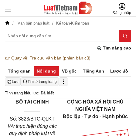
Đăng nhập
Văn bản pháp luật
Kế toán-Kiểm toán
Tìm nâng cao
👉
Quay về: Tra cứu văn bản (phiên bản cũ)
Tổng quan
Nội dung
VB gốc
Tiếng Anh
Lược đồ
Lưu
Tìm từ trong trang
Tình trạng hiệu lực:
Đã biết
BỘ TÀI CHÍNH
CỘNG HÒA XÃ HỘI CHỦ
______
NGHĨA VIỆT NAM
Độc lập - Tự do - Hạnh phúc
Số: 3823/BTC-QLKT
_____________________
V/v thực hiện đúng các
quy định pháp luật về