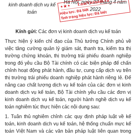
Hà Nội, ngày 27 tháng 4 năm
kinh doanh dịch vụ kế
2022
Hiệu lực: Đã biết
toán
Tình trạng hiệu lực: Đã biết
Kính gửi:
Các đơn vị kinh doanh dịch vụ kế toán
Thực hiện ý kiến chỉ đạo của Thủ tướng Chính phủ về
việc tăng cường quản lý giám sát, thanh tra, kiểm tra thị
trường chứng khoán, thị trường trái phiếu doanh nghiệp
trong đó yêu cầu Bộ Tài chính có các biện pháp để chấn
chỉnh hoạt động phát hành, đầu tư, cung cấp dịch vụ trên
thị trường trái phiếu doanh nghiệp phát hành riêng lẻ. Để
nâng cao chất lượng dịch vụ kế toán của các đơn vị kinh
doanh dịch vụ kế toán, Bộ Tài chính yêu cầu các đơn vị
kinh doanh dịch vụ kế toán, người hành nghề dịch vụ kế
toán nghiêm túc thực hiện các nội dung sau:
1. Tuân thủ nghiêm chỉnh các quy định pháp luật về kế
toán, kinh doanh dịch vụ kế toán, hệ thống chuẩn mực kế
toán Việt Nam và các văn bản pháp luật liên quan trong