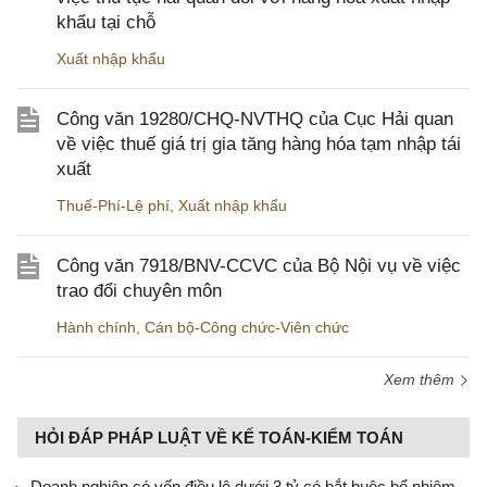
khẩu tại chỗ
Xuất nhập khẩu
Công văn 19280/CHQ-NVTHQ của Cục Hải quan
về việc thuế giá trị gia tăng hàng hóa tạm nhập tái
xuất
Thuế-Phí-Lệ phí
,
Xuất nhập khẩu
Công văn 7918/BNV-CCVC của Bộ Nội vụ về việc
trao đổi chuyên môn
Hành chính
,
Cán bộ-Công chức-Viên chức
Xem thêm
HỎI ĐÁP PHÁP LUẬT VỀ KẾ TOÁN-KIỂM TOÁN
Doanh nghiệp có vốn điều lệ dưới 3 tỷ có bắt buộc bổ nhiệm