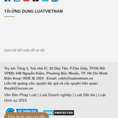
TẢI ỨNG DỤNG LUATVIETNAM
Quét mã QR code để cài đặt
Trụ sở: Tầng 3, Toà nhà IC, 82 Duy Tân, P.Cầu Giấy, TP.Hà Nội
VPĐD: 648 Nguyễn Kiệm, Phường Đức Nhuận, TP. Hồ Chí Minh
Điện thoại: 0938 36 1919 - Email:
cskh@luatvietnam.vn
Liên hệ quảng cáo; quyền tác giả và các quyền liên quan:
thuybt@incom.vn
Văn Bản Pháp Luật
|
Luật Doanh nghiệp
|
Luật Đất đai
|
Luật
Hình sự 2015
Chú thích màu chỉ dẫn