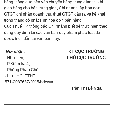
hàng thông qua bên vận chuyển hàng trung gian thì khi
giao hàng cho bên trung gian, Chi nhánh lập hóa đơn
GTGT ghi nhận doanh thu, thuế GTGT đầu ra và kê khai
trong tháng có phát sinh hóa đơn bán hàng.
Cục Thuế TP thông báo
Chi nhánh
biết để thực hiện theo
đúng quy định tại các văn bản quy phạm pháp luật đã
được trích dẫn tại văn bản này.
Nơi nhận:
K
T CỤC TRƯỞNG
- Như trên;
PHÓ CỤC TRƯỞNG
- P.Kiểm tra 4;
- Phòng Pháp Chế;
- Lưu: HC, TTHT.
571-2087637/2015/hdct/tta
Trần Thị Lệ Nga