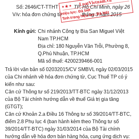
Số: 2646/CT-TTHT
TP. Hồ Chí Minh, ngày 26
Hiệu lực: Đã biết
Tình trạng hiệu lực: Đã biết
V/v: hóa đơn chứng từ
tháng 3 năm 201
5
Kính gửi:
Chi nhánh Công ty Bia San Miguel Việt
Nam TP.HCM
Địa chỉ:
180 Nguyễn Văn Trỗi, Phường 8,
Q.Phú Nhuận
,
TP.HCM
Mã số thuế:
4200239466-001
Trả lời văn
bản số 02032015/CV SMBVL ngày 02/03/2015
của C
hi nhánh
về hóa đơn
chứng từ
, Cục Thuế TP có ý
kiến như sau:
Căn cứ Thông tư số 219/2013/TT-BTC ngày 31/12/2013
của Bộ Tài chính hướng dẫn về thuế Giá trị gia tăng
(GTGT);
Căn cứ Khoản 2.a Điều 16 Thông tư số 39/2014/TT-BTC,
điểm 2.8 Phụ lục 4
(
ban hành kèm theo Thông tư số
39/2014/TT-BTC
) ngày 31/03/2014
của Bộ Tài chính
hướng dẫn về hóa đơn bán hàng hóa, cung ứng dịch vụ
: