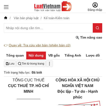
Đăng nhập
Văn bản pháp luật
Kế toán-Kiểm toán
Tìm nâng cao
👉
Quay về: Tra cứu văn bản (phiên bản cũ)
Tổng quan
Nội dung
VB gốc
Tiếng Anh
Lược đồ
Lưu
Tìm từ trong trang
Tình trạng hiệu lực:
Đã biết
TỔNG CỤC THUẾ
CỘNG HÒA XÃ HỘI CHỦ
CỤC THUẾ TP. HỒ CHÍ
NGHĨA VIỆT NAM
MINH
Độc lập - Tự do - Hạnh
___________
phúc
__________________