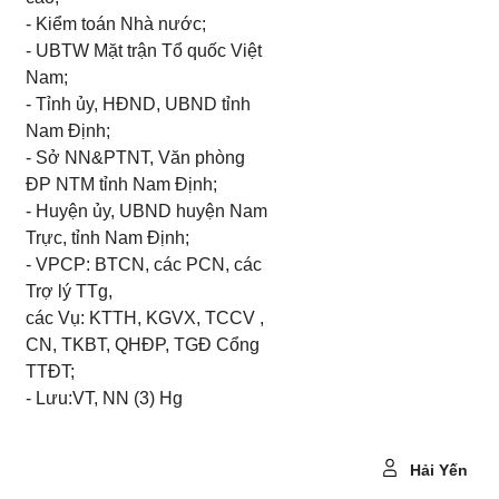
- Kiểm toán Nhà nước;
- UBTW
Mặt trận Tổ quốc Việt
Nam;
- Tỉnh ủy, HĐND, UBND tỉnh
Nam Định;
- Sở NN&PTNT, Văn phòng
ĐP NTM tỉnh Nam Định;
- Huyện ủy, UBND huyện Nam
Trực, tỉnh Nam Định;
- VPCP: BTCN,
các
PCN,
các
Trợ lý TTg,
các Vụ:
KTTH,
KGVX, TCCV ,
CN, TKBT,
QHĐP, TGĐ Cổng
TTĐT;
- Lưu:VT,
NN
(3) Hg
Hải Yến