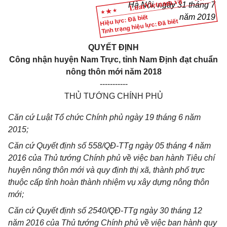
Hà Nội, ngày
31
tháng
7
năm 2019
Hiệu lực: Đã biết
Tình trạng hiệu lực: Đã biết
QUYẾT ĐỊNH
Công nhận huyện Nam Trực, tỉnh Nam Định đạt chuẩn
nông thôn mới năm 2018
-----------
THỦ TƯỚNG CHÍNH PHỦ
Căn cứ Luật Tổ chức Chính phủ ngày 19 tháng 6 năm
2015;
Căn cứ Quyết định số 558/QĐ-TTg ngày 05 tháng 4 năm
2016 của Thủ tướng Chính phủ về việc ban hành Tiêu chí
huyện nông thôn mới và
quy định thị xã, thành phố trực
thuộc cấp tỉnh hoàn thành nhiệm vụ xây dựng nông thôn
mới;
Căn cứ Quyết định số 2540/QĐ-TTg ngày 30 tháng 12
năm 2016 của Thủ tướng Chính phủ về việc ban hành quy