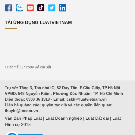
TẢI ỨNG DỤNG LUATVIETNAM
Quét mã QR code để cài đặt
Trụ sở: Tầng 3, Toà nhà IC, 82 Duy Tân, P.Cầu Giấy, TP.Hà Nội
VPĐD: 648 Nguyễn Kiệm, Phường Đức Nhuận, TP. Hồ Chí Minh
Điện thoại: 0938 36 1919 - Email:
cskh@luatvietnam.vn
Liên hệ quảng cáo; quyền tác giả và các quyền liên quan:
thuybt@incom.vn
Văn Bản Pháp Luật
|
Luật Doanh nghiệp
|
Luật Đất đai
|
Luật
Hình sự 2015