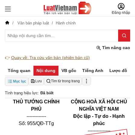
Đăng nhập
Văn bản pháp luật
Hành chính
Tìm nâng cao
👉
Quay về: Tra cứu văn bản (phiên bản cũ)
Tổng quan
Nội dung
VB gốc
Tiếng Anh
Lược đồ
Lưu
Tìm từ trong trang
Mục lục
Tình trạng hiệu lực:
Đã biết
THỦ TƯỚNG CHÍNH
CỘNG HOÀ XÃ HỘI CHỦ
PHỦ
NGHĨA VIỆT NAM
-------------
Độc lập - Tự do - Hạnh
Số: 955
/QĐ-TTg
phúc
---------------