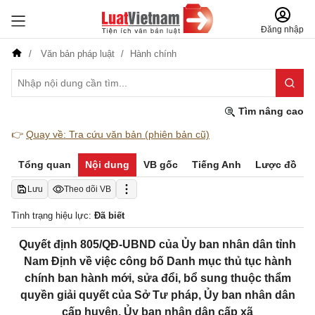
Đăng nhập
Văn bản pháp luật
Hành chính
Tìm nâng cao
👉
Quay về: Tra cứu văn bản (phiên bản cũ)
Tổng quan
Nội dung
VB gốc
Tiếng Anh
Lược đồ
Lưu
Theo dõi VB
Tình trạng hiệu lực:
Đã biết
Quyết định 805/QĐ-UBND của Ủy ban nhân dân tỉnh
Nam Định về việc công bố Danh mục thủ tục hành
chính ban hành mới, sửa đổi, bổ sung thuộc thẩm
quyền giải quyết của Sở Tư pháp, Ủy ban nhân dân
cấp huyện, Ủy ban nhân dân cấp xã