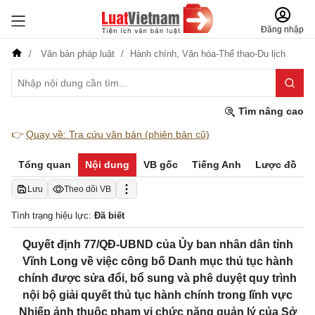
Đăng nhập
Văn bản pháp luật
Hành chính,
Văn hóa-Thể thao-Du lịch
Tìm nâng cao
👉
Quay về: Tra cứu văn bản (phiên bản cũ)
Tổng quan
Nội dung
VB gốc
Tiếng Anh
Lược đồ
Lưu
Theo dõi VB
Tình trạng hiệu lực:
Đã biết
Quyết định 77/QĐ-UBND của Ủy ban nhân dân tỉnh
Vĩnh Long về việc công bố Danh mục thủ tục hành
chính được sửa đổi, bổ sung và phê duyệt quy trình
nội bộ giải quyết thủ tục hành chính trong lĩnh vực
Nhiếp ảnh thuộc phạm vi chức năng quản lý của Sở