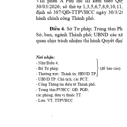
VIII 
phần 
A 
Phụ 
lục 
III 
kèm 
theo 
Quyết
30/03/2026; 
1,3
,5,6,
7,8,9,10,11,
12
số 
thứ 
tự 
7
-TTPV
HCC 
ngày 
30/3/202
định 
số 
38
/QĐ
.
hành chính c
ông Thành phố
. 
Điều 
4
Sở 
Tư 
pháp; Trung 
tâm 
Phục
Sở, 
ban, 
ngành 
Thành 
phố; 
UBND 
các 
xã, 
quan chịu trác
h nhiệm thi hành Quy
ết định 
Nơi nhận:
- 
Như Điều 4;
- 
Bộ Tư pháp;
(để báo cáo)
- 
Thường trực: 
Thành ủy, H
ĐND TP;
- 
UBND
 TP: Chủ tịch, các PCT;
- 
Cổng Thông
 tin điện tử Thành phố
;
- 
Trung tâm
 PVHCC: GĐ, PG
Đ; 
các
phòng, đơn v
ị
 thuộc TT
- 
Lưu: VT, 
TTPVHCC.