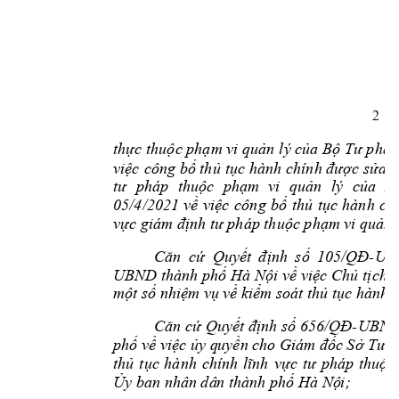
2 
thực thuộc phạm vi quản 
lý của Bộ Tư pháp
việc 
công bố thủ 
tục hành 
chính được 
sửa đ
tư 
pháp 
thuộc 
p
hạm 
vi 
quản 
lý 
c
ủa 
B
05/4/2021 
về 
việc 
côn
g 
bố 
thủ
tục 
hành 
ch
vực giám định tư 
pháp thuộc phạm
 vi quản 
-UB
Căn 
cứ 
Quyết 
đ
ịnh 
số 
105/QĐ
UBND thành phố 
Hà Nội 
về việc Chủ tị
ch 
một số nhiệm vụ 
về kiểm soát thủ t
ục hành 
c
-
Căn cứ Quyết định s
ố 656/QĐ
UBND 
phố về việc ủy q
uyền cho Giám đốc 
Sở Tư p
thủ 
tục 
hành 
chính 
lĩnh 
vực 
tư 
pháp 
thuộc 
Ủy ban nhân dâ
n thành phố Hà Nộ
i;