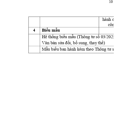
10 
hành chí
công
4 
Bi
u m
u 
ể
ẫ
H
th
ng bi
u m
u (
 03/2025/
ệ
ố
ể
ẫ
Thông tư 
số
n s
i, b
 s
ung, tha
y
 th
)
Văn b
ả
ử
a đ
ổ
ổ
ế
M
u bi
ẫ
ểu ban hành kè
m theo Thông tư s
ố