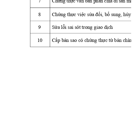
7 
Ch
n
g 
th
n
 p
hân
 ch
ia
di
 s
n m
à 
d
ứ
ự
c v
ăn 
bả
ả
8 
Chứng thực việc sửa đ
ổi, bổ sung, hủ
y b
9 
Sửa lỗi sai sót trong gi
ao dịch
10 
Cấp bản sao có chứng t
hực từ bản chính 