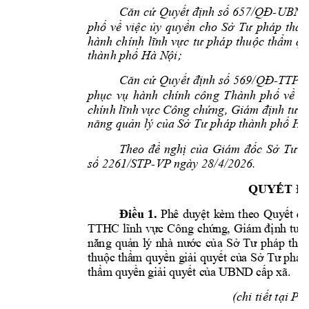
-
Căn cứ Quyết định 
số 657/QĐ
UBND 
phố 
về 
việc 
ủy 
quyền 
cho
Sở 
Tư 
pháp 
thàn
hành 
chính 
lĩnh 
vực 
tư 
pháp 
thuộc 
thẩm 
qu
thành phố Hà N
ội;
-
Căn 
cứ 
Quyết 
định số 
569/Q
Đ
TTPV
phục 
vụ 
hành 
chính 
công 
Thành 
p
hố 
về 
vi
chính lĩnh vực Công chứng, Giám định tư p
năng quản lý củ
a Sở Tư pháp t
hành phố Hà
Theo 
đề 
nghị 
của 
Giám 
đốc 
Sở 
Tư 
p
226
1/STP-
VP
 ngày 
28
/4/2
026. 
số 
QUYẾT Đ
Đ
iề
u
1.
Ph
ê
du
y
ệ
t 
k
èm
the
o
Quy
ết
đị
T
TH
C 
lĩ
nh
v
ự
c 
Cô
ng 
ch
ứ
ng
, 
Gi
ám
địn
h 
tư 
nă
ng 
quả
n 
l
ý 
n
hà 
nư
ớc
c
ủa 
Sở
Tư 
phá
p 
t
hà
th
uộc
 thẩ
m q
uy
ền g
iả
i qu
y
ết
 củ
a Sở
Tư
 ph
áp
th
ẩm
 q
uy
ền
gi
ải 
quy
ết
 c
ủa
 U
BN
D
cấ
p x
ã.
(chi tiết tại Ph