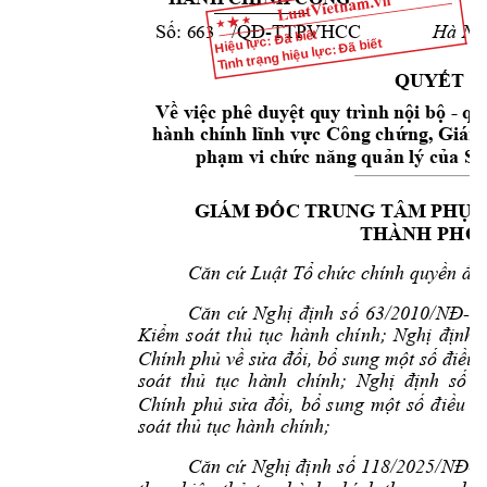
-TTPVHCC  
663
Hà Nội
Số: 
/QĐ
Hiệu lực: Đã biết
Tình trạng hiệu lực: Đã biết
QUYẾT Đ
 - 
Về việc phê duyệt q
uy trình nội b
ộ
qu
hành chính 
lĩnh 
vực Công chứng, G
iám
phạm vi chức n
ăng quản lý của Sở
GIÁM ĐỐC TR
UNG TÂM P
HỤC
THÀNH PHỐ
Căn cứ Luật Tổ c
hức chính quyền 
đị
-
Căn 
cứ 
Nghị 
định 
số 
63/2010/NĐ
C
Kiểm 
soát 
thủ 
tục 
hành 
chính; 
Nghị 
định 
Chính phủ về sửa đổi, bổ sung một số điều 
soát 
thủ 
tục 
hà
nh 
chính; 
Nghị 
định 
số
9
Chính 
phủ 
sửa 
đổi, 
bổ 
sung 
một 
số 
điều 
c
soát thủ tục h
ành chính;
-
Căn 
cứ 
Nghị 
định 
số 
118/2025/NĐ
C