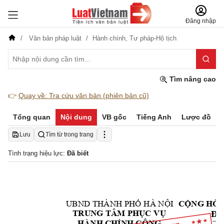
Đăng nhập
Văn bản pháp luật
Hành chính,
Tư pháp-Hộ tịch
Tìm nâng cao
👉
Quay về: Tra cứu văn bản (phiên bản cũ)
Tổng quan
Nội dung
VB gốc
Tiếng Anh
Lược đồ
Lưu
Tìm từ trong trang
Tình trạng hiệu lực:
Đã biết
UBND 
THÀNH PHỐ 
HÀ NỘI
CỘNG HÒA
Độc
TRUNG TÂM PHỤC
 VỤ
HÀNH CHÍNH CÔN
G