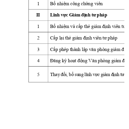
1 
B
 nhi
m công ch
ng 
viên 
ổ
ệ
ứ
II
L
ĩn
h
 v
ự
c 
G
iá
m 
đị
nh
 t
ư 
ph
áp
1 
B
 nhi
m và c
p 
th
ổ
ệ
ấ
ẻ
giám định viên tư 
2 
C
p l
i th
ấ
ạ
ẻ
giám đị
nh viên tư pháp
3 
C
p phép thành l
ấ
ập văn
 phòng giám địn
4 
Đăng ký ho
ạ
t đ
ộng Vă
n phòng giám địn
5 
i
,
 b
T
hay
đổ
ổ
su
ng
lĩ
n
h 
vự
c
 g
i
ám
 đ
ịn
h 
tư
 p