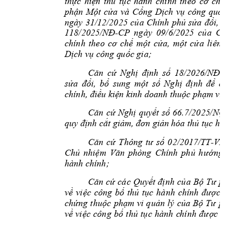
thực 
hiện 
thủ 
tục 
hành 
chính 
theo 
cơ 
chế 
phận 
Một 
cửa 
và 
Cổng 
Dịch 
vụ 
công 
quốc
ngày 
31/1
2/2025 
của 
Chính 
phủ 
sửa 
đổi, 
b
-CP 
ngày 
0
9/6/
118/2025/NĐ
2025 
của 
Ch
chính 
theo 
cơ 
chế 
một 
cửa, 
một 
cửa 
liên 
; 
Dịch vụ công q
uốc gia
-
Căn 
cứ 
Nghị 
định 
số 
18/20
26/NĐ
sửa 
đổi, 
bổ 
s
ung 
một 
số 
Nghị 
định 
để 
cắ
chính, điều kiện k
inh doanh thuộc ph
ạm vi 
Căn 
cứ 
Nghị 
quyết 
số 
66.7/2025
/NQ
quy định cắt 
giảm, đơn giả
n hóa thủ t
ục hàn
-
Căn 
cứ 
Thông 
tư 
số 
0
2/201
7/TT
VP
Chủ 
nhiệm 
Văn 
phòng 
Chính 
phủ 
h
ướn
g 
hành chính; 
Căn 
cứ 
các 
Quy
ết 
định 
c
ủa 
Bộ 
Tư 
ph
về 
việc 
công 
bố 
thủ 
tục 
hành 
chính 
được 
s
chứng 
thuộc 
phạm 
vi 
q
uản 
lý 
của 
Bộ 
Tư 
ph
về 
vi
ệc 
công 
bố 
thủ 
tục 
hành 
c
hính 
được 
s