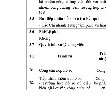
b
nhi
m 
công 
ch
i 
v
i 
nh
ổ
ệ
ứn
g 
viên 
đố
ớ
ững
nhi
m 
công 
ch
ng 
h
p 
t
ch
ệ
ứ
ng 
viên; 
trư
ờ
ợ
ừ
lý do
3.5 
p nh
n h
 k
t qu
Nơi tiế
ậ
ồ
sơ và trả
ế
ả
- Các Chi nhánh Tr
ung tâm ph
c v
 hành 
ụ
ụ
3.6 
Phí/L
 phí 
ệ
Không
3.7 
Quy trình x
lý công vi
c 
ử
ệ
Trách
TT
Trình t
ự
nhi
m
ệ
B1
Công dân n
p h
Công dâ
ộ
ồ
sơ 
Ti
p nh
n, ki
m tra h
Công ch
ế
ậ
ể
ồ
sơ:
B2
-  
ng 
h
p 
h
u 
b
 ph
n 
Trư
ờ
ợ
ồ
sơ 
đủ
điề
ộ
ậ
ki
n 
gi
i 
qu
y
t, 
cô
ng 
ch
c 
b
c
a 
ệ
ả
ế
ứ
ộ
ử